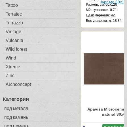
Размер, см: 60x120
Tattoo
М2 в упаковке: 0.71
Terratec
Ед.измерения: м2
Веc упаковки, кг: 18.84
Terrazzo
Vintage
Vulcania
Wild forest
Wind
Xtreme
Zinc
Archconcept
Категории
под металл
Apavisa Microcemen
natural 30x6
под камень
под цемент