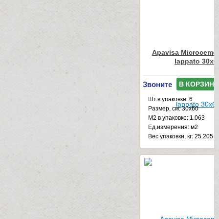
Apavisa Microcemen
lappato 30x6
Звоните
В КОРЗИНУ
Шт.в упаковке: 6
Размер, см: 30x60
М2 в упаковке: 1.063
Ед.измерения: м2
Веc упаковки, кг: 25.205