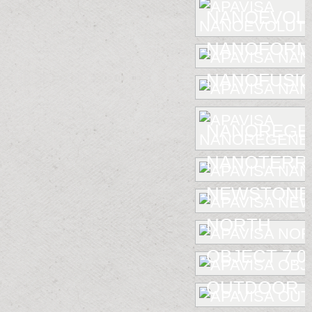
NANOEVOL
NANOFORM
NANOFUSIO
NANOREGE
NANOTERR
NEWSTONE
NORTH
OBJECT 7.0
OUTDOOR