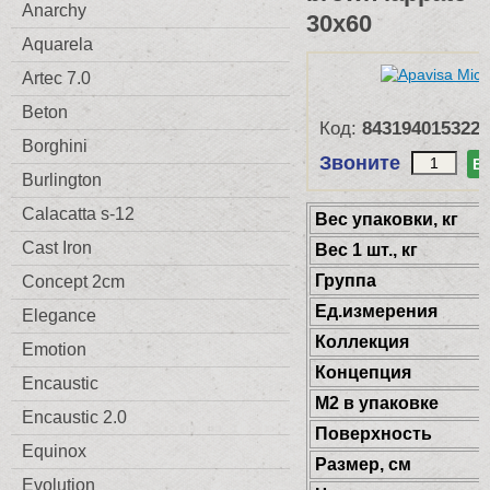
Anarchy
30x60
Aquarela
Artec 7.0
Beton
Код:
8431940153228
Borghini
Звоните
В
Burlington
Calacatta s-12
Веc упаковки, кг
Cast Iron
Вес 1 шт., кг
Группа
Concept 2cm
Ед.измерения
Elegance
Коллекция
Emotion
Концепция
Encaustic
М2 в упаковке
Encaustic 2.0
Поверхность
Equinox
Размер, см
Evolution