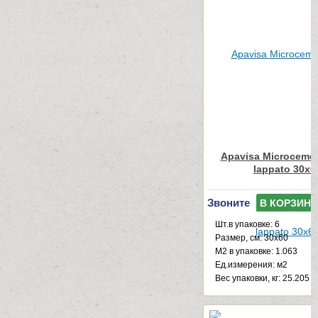
Apavisa Microcemen
lappato 30x6
Звоните
В КОРЗИНУ
Шт.в упаковке: 6
Размер, см: 30x60
М2 в упаковке: 1.063
Ед.измерения: м2
Веc упаковки, кг: 25.205