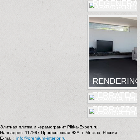
REGENERA
RENDERIN
TERRATEC
TERRAZZO
Элитная плитка и керамогранит Plitka-Expert.ru
Наш адрес:
117997
Профсоюзная 93А
,
г. Москва
,
Россия
E-mail:
info@premium-interior.ru