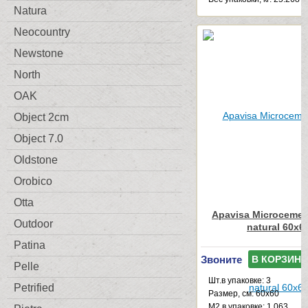
Natura
Neocountry
Newstone
North
OAK
Object 2cm
Object 7.0
Oldstone
Orobico
Otta
Apavisa Microcemen
Outdoor
natural 60x6
Patina
Звоните
В КОРЗИНУ
Pelle
Шт.в упаковке: 3
Petrified
Размер, см: 60x60
М2 в упаковке: 1.063