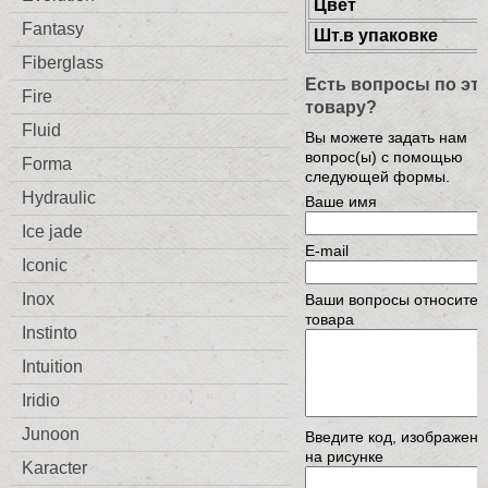
Цвет
Fantasy
Шт.в упаковке
Fiberglass
Есть вопросы по эт
Fire
товару?
Fluid
Вы можете задать нам
вопрос(ы) с помощью
Forma
следующей формы.
Hydraulic
Ваше имя
Ice jade
E-mail
Iconic
Inox
Ваши вопросы относител
товара
Instinto
Intuition
Iridio
Junoon
Введите код, изображен
на рисунке
Karacter