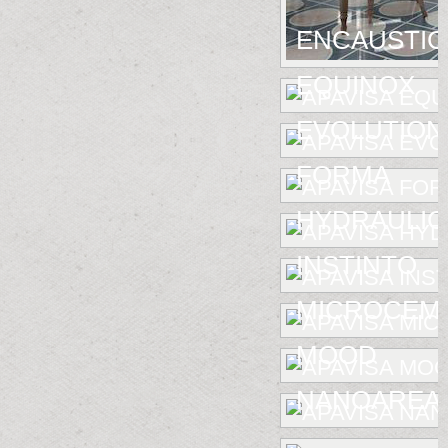
ENCAUSTIC 
EQUINOX
EVOLUTION
FORMA
HYDRAULIC
INSTINTO
MICROCEM
MOOD
NANOAREA 