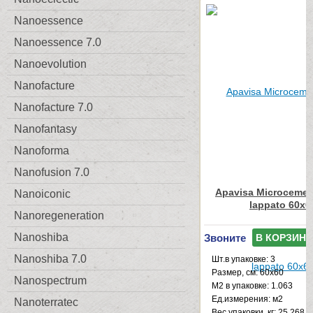
Nanoessence
Nanoessence 7.0
Nanoevolution
Nanofacture
Nanofacture 7.0
Nanofantasy
Nanoforma
Nanofusion 7.0
Apavisa Microcemen
Nanoiconic
lappato 60x6
Nanoregeneration
Nanoshiba
Звоните
В КОРЗИНУ
Nanoshiba 7.0
Шт.в упаковке: 3
Размер, см: 60x60
Nanospectrum
М2 в упаковке: 1.063
Ед.измерения: м2
Nanoterratec
Веc упаковки, кг: 25.268