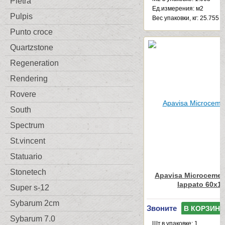
Pietra
Ед.измерения: м2
Pulpis
Веc упаковки, кг: 25.755
Punto croce
Quartzstone
Regeneration
Rendering
Rovere
South
Spectrum
St.vincent
Statuario
Stonetech
Apavisa Microcemen
lappato 60x1
Super s-12
Sybarum 2cm
Звоните
В КОРЗИНУ
Sybarum 7.0
Шт.в упаковке: 1