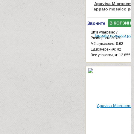
Apavisa Microceme
lappato mosaico po
Звоните
В КОРЗИНУ
Шт.в упаковке: 7
Размер, см: 30x30
М2 в упаковке: 0.62
Ед.измерения: м2
Веc упаковки, кг: 12.855