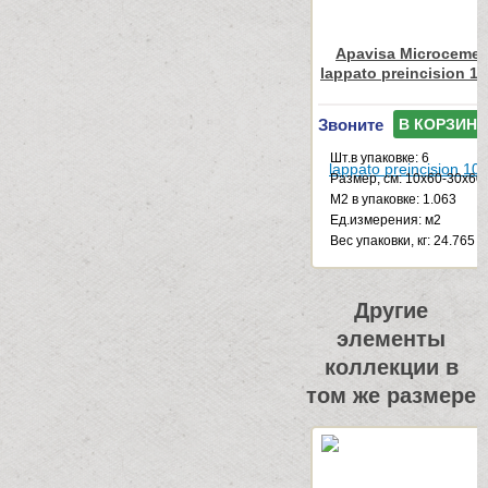
Apavisa Microcemen
lappato preincision 1
Звоните
В КОРЗИНУ
Шт.в упаковке: 6
Размер, см: 10x60-30x60
М2 в упаковке: 1.063
Ед.измерения: м2
Веc упаковки, кг: 24.765
Другие
элементы
коллекции в
том же размере