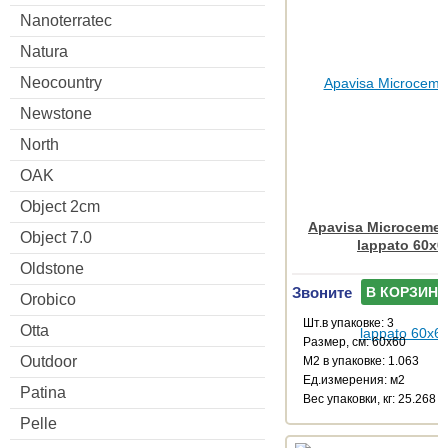
Nanoterratec
Natura
Neocountry
Newstone
North
OAK
Object 2cm
Apavisa Microcemen
Object 7.0
lappato 60x6
Oldstone
Звоните
В КОРЗИНУ
Orobico
Шт.в упаковке: 3
Otta
Размер, см: 60x60
Outdoor
М2 в упаковке: 1.063
Ед.измерения: м2
Patina
Веc упаковки, кг: 25.268
Pelle