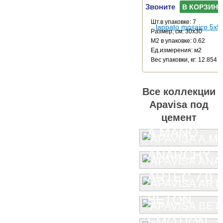
Звоните
В КОРЗИНУ
Шт.в упаковке: 7
Размер, см: 30x30
М2 в упаковке: 0.62
Ед.измерения: м2
Веc упаковки, кг: 12.854
Все коллекции
Apavisa под
цемент
A.MANO
ANARCHY
ARTEC 7.0
BETON
EMOTION