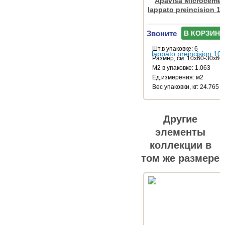
Apavisa Microcemen
lappato preincision 1
Звоните
В КОРЗИНУ
Шт.в упаковке: 6
Размер, см: 10x60-30x60
М2 в упаковке: 1.063
Ед.измерения: м2
Веc упаковки, кг: 24.765
Другие
элементы
коллекции в
том же размере