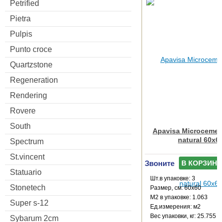
Petrified
Pietra
Pulpis
Punto croce
Quartzstone
Regeneration
Rendering
Rovere
South
Apavisa Microcemen
natural 60x6
Spectrum
St.vincent
Звоните
В КОРЗИНУ
Statuario
Шт.в упаковке: 3
Stonetech
Размер, см: 60x60
М2 в упаковке: 1.063
Super s-12
Ед.измерения: м2
Веc упаковки, кг: 25.755
Sybarum 2cm