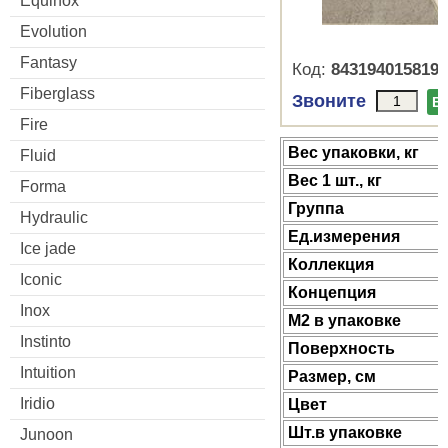
Equinox
Evolution
Fantasy
Код:
8431940158193
Fiberglass
Звоните
В
Fire
Веc упаковки, кг
Fluid
Вес 1 шт., кг
Forma
Группа
Hydraulic
Ед.измерения
Ice jade
Коллекция
Iconic
Концепция
Inox
М2 в упаковке
Instinto
Поверхность
Intuition
Размер, см
Iridio
Цвет
Шт.в упаковке
Junoon