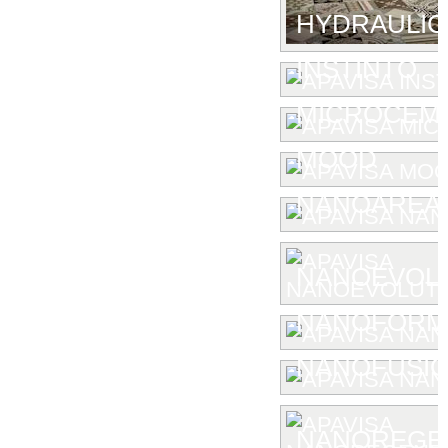
HYDRAULIC
INSTINTO
MICROCEM
MOOD
NANOAREA 
NANOEVOL
NANOFORM
NANOFUSIO
NANOREGE