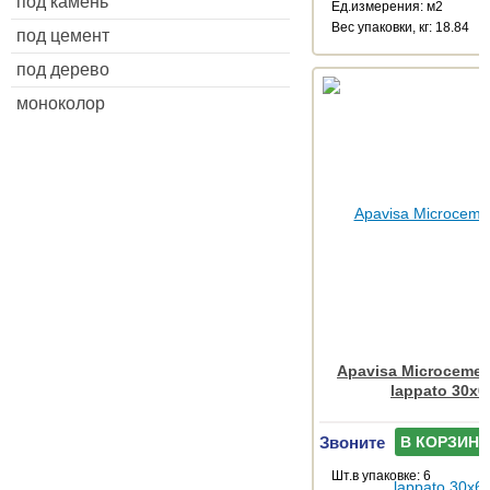
под камень
Ед.измерения: м2
Веc упаковки, кг: 18.84
под цемент
под дерево
моноколор
Apavisa Microcemen
lappato 30x6
Звоните
В КОРЗИНУ
Шт.в упаковке: 6