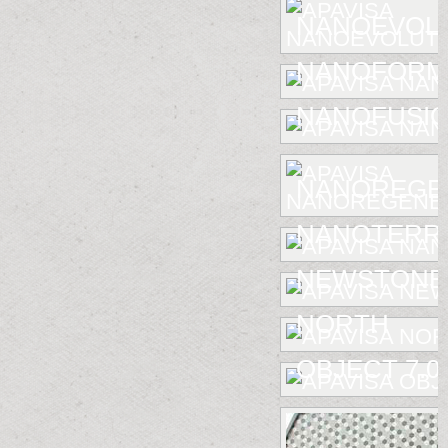
NANOEVOL
NANOFORM
NANOFUSIO
NANOREGE
NANOTERR
NEWSTONE
NORTH
OBJECT 7.0