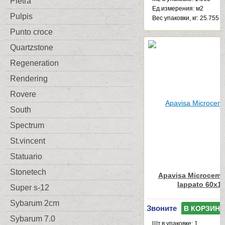
Pietra
Ед.измерения: м2
Pulpis
Веc упаковки, кг: 25.755
Punto croce
Quartzstone
Regeneration
Rendering
Rovere
South
Spectrum
St.vincent
Statuario
Stonetech
Apavisa Microceme
lappato 60x1
Super s-12
Sybarum 2cm
Звоните
В КОРЗИНУ
Sybarum 7.0
Шт.в упаковке: 1