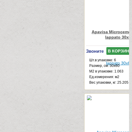
Apavisa Microcemen
lappato 30x6
Звоните
В КОРЗИНУ
Шт.в упаковке: 6
Размер, см: 30x60
М2 в упаковке: 1.063
Ед.измерения: м2
Веc упаковки, кг: 25.205