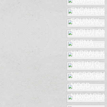
ENCAUSTIC 
EQUINOX
EVOLUTION
FORMA
HYDRAULIC
INSTINTO
MICROCEM
MOOD
NANOAREA 