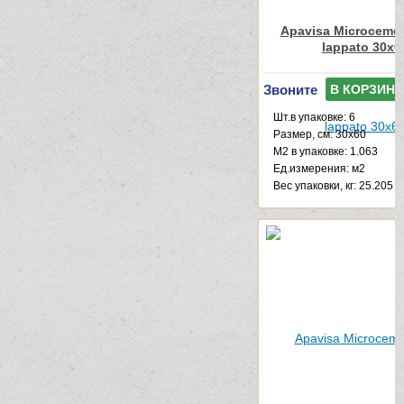
Apavisa Microcemen
lappato 30x6
Звоните
В КОРЗИНУ
Шт.в упаковке: 6
Размер, см: 30x60
М2 в упаковке: 1.063
Ед.измерения: м2
Веc упаковки, кг: 25.205