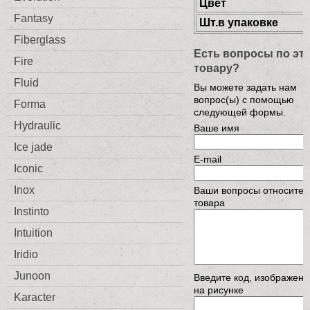
Цвет
Fantasy
Шт.в упаковке
Fiberglass
Есть вопросы по эт
Fire
товару?
Fluid
Вы можете задать нам
вопрос(ы) с помощью
Forma
следующей формы.
Hydraulic
Ваше имя
Ice jade
E-mail
Iconic
Inox
Ваши вопросы относител
товара
Instinto
Intuition
Iridio
Junoon
Введите код, изображен
на рисунке
Karacter