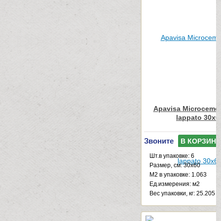
Apavisa Microcemen
lappato 30x6
Звоните
В КОРЗИНУ
Шт.в упаковке: 6
Размер, см: 30x60
М2 в упаковке: 1.063
Ед.измерения: м2
Веc упаковки, кг: 25.205