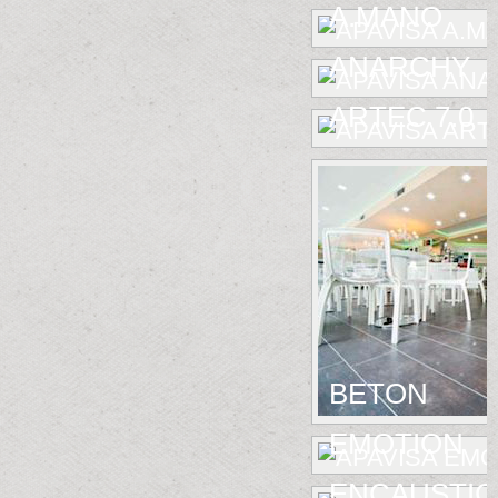
A.MANO
ANARCHY
ARTEC 7.0
BETON
EMOTION
ENCAUSTIC