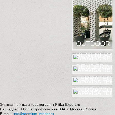
OUTDOOR
REGENERA
RENDERIN
TERRATEC
TERRAZZO
Элитная плитка и керамогранит Plitka-Expert.ru
Наш адрес:
117997
Профсоюзная 93А
,
г. Москва
,
Россия
E-mail:
info@premium-interior.ru