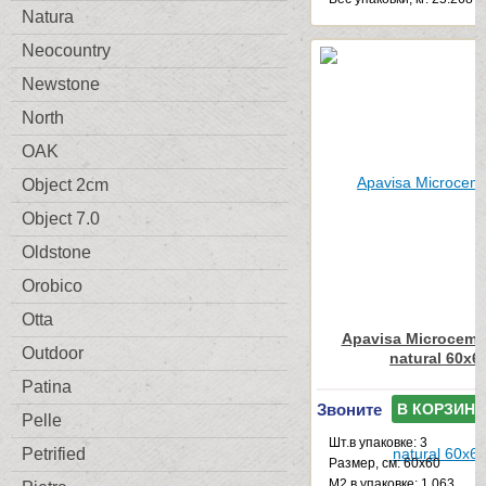
Natura
Neocountry
Newstone
North
OAK
Object 2cm
Object 7.0
Oldstone
Orobico
Otta
Apavisa Microceme
Outdoor
natural 60x6
Patina
Звоните
В КОРЗИНУ
Pelle
Шт.в упаковке: 3
Petrified
Размер, см: 60x60
М2 в упаковке: 1.063