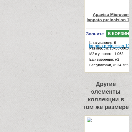
Apavisa Microceme
lappato preincision 1
Звоните
В КОРЗИНУ
Шт.в упаковке: 6
Размер, см: 10x60-30x60
М2 в упаковке: 1.063
Ед.измерения: м2
Веc упаковки, кг: 24.765
Другие
элементы
коллекции в
том же размере