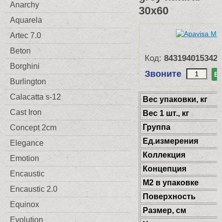
Anarchy
30x60
Aquarela
Artec 7.0
Beton
Код:
8431940153426
Borghini
Звоните
В
Burlington
Calacatta s-12
Веc упаковки, кг
Cast Iron
Вес 1 шт., кг
Группа
Concept 2cm
Ед.измерения
Elegance
Коллекция
Emotion
Концепция
Encaustic
М2 в упаковке
Encaustic 2.0
Поверхность
Equinox
Размер, см
Evolution