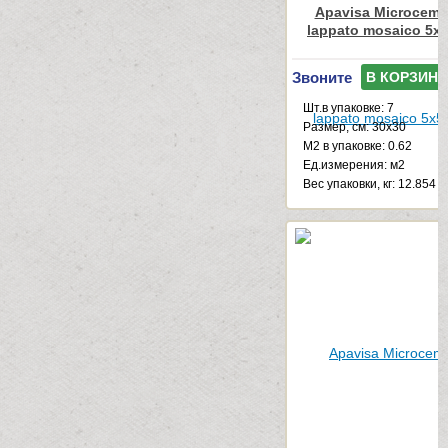
Apavisa Microceme
lappato mosaico 5x5
Звоните
В КОРЗИНУ
Шт.в упаковке: 7
Размер, см: 30x30
М2 в упаковке: 0.62
Ед.измерения: м2
Веc упаковки, кг: 12.854