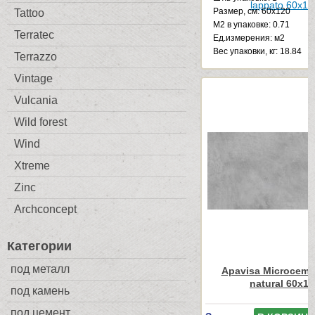
Размер, см: 60x120
Tattoo
М2 в упаковке: 0.71
Terratec
Ед.измерения: м2
Веc упаковки, кг: 18.84
Terrazzo
Vintage
Vulcania
Wild forest
Wind
Xtreme
Zinc
Archconcept
Категории
под металл
Apavisa Microceme
natural 60x12
под камень
под цемент