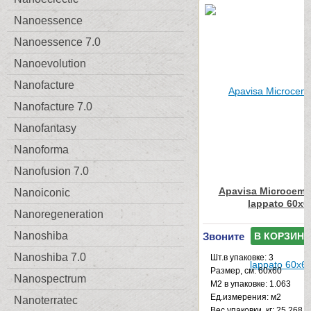
Nanoessence
Nanoessence 7.0
Nanoevolution
Nanofacture
Nanofacture 7.0
Nanofantasy
Nanoforma
Nanofusion 7.0
Apavisa Microceme
Nanoiconic
lappato 60x6
Nanoregeneration
Nanoshiba
Звоните
В КОРЗИНУ
Nanoshiba 7.0
Шт.в упаковке: 3
Размер, см: 60x60
Nanospectrum
М2 в упаковке: 1.063
Ед.измерения: м2
Nanoterratec
Веc упаковки, кг: 25.268