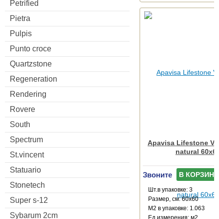
Petrified
Pietra
Pulpis
Punto croce
Quartzstone
Regeneration
Rendering
Rovere
South
Spectrum
Apavisa Lifestone Vil
natural 60x6
St.vincent
Statuario
Звоните
В КОРЗИНУ
Stonetech
Шт.в упаковке: 3
Размер, см: 60x60
Super s-12
М2 в упаковке: 1.063
Sybarum 2cm
Ед.измерения: м2