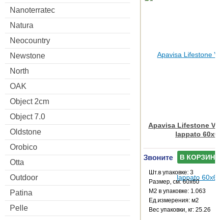
Nanoterratec
Natura
Neocountry
Newstone
North
OAK
Object 2cm
Object 7.0
Apavisa Lifestone Vil
Oldstone
lappato 60x6
Orobico
Звоните
В КОРЗИНУ
Otta
Шт.в упаковке: 3
Outdoor
Размер, см: 60x60
М2 в упаковке: 1.063
Patina
Ед.измерения: м2
Pelle
Веc упаковки, кг: 25.26