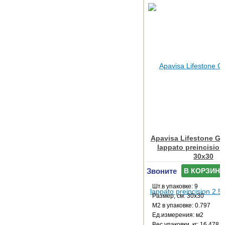
Apavisa Lifestone Glo
lappato preincision
30x30
Звоните
В КОРЗИНУ
Шт.в упаковке: 9
Размер, см: 30x30
М2 в упаковке: 0.797
Ед.измерения: м2
Веc упаковки, кг: 16.478