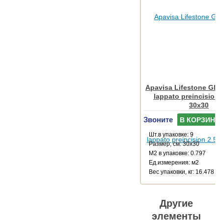
Apavisa Lifestone Glo
lappato preincision
30x30
Звоните
В КОРЗИНУ
Шт.в упаковке: 9
Размер, см: 30x30
М2 в упаковке: 0.797
Ед.измерения: м2
Веc упаковки, кг: 16.478
Другие
элементы