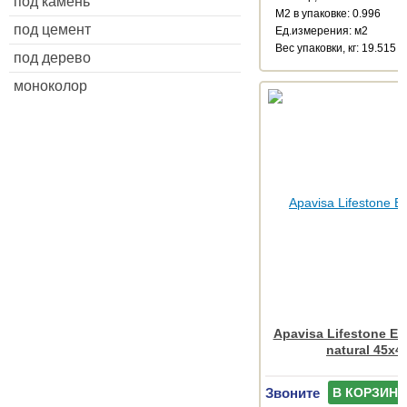
под камень
М2 в упаковке: 0.996
под цемент
Ед.измерения: м2
Веc упаковки, кг: 19.515
под дерево
моноколор
Apavisa Lifestone Erg
natural 45x4
Звоните
В КОРЗИНУ