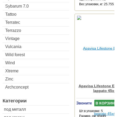
Веc упаковки, кг: 25.755
Sybarum 7.0
Tattoo
Terratec
Terrazzo
Vintage
Vulcania
Wild forest
Wind
Xtreme
Zinc
Apavisa Lifestone Erg
Archconcept
lappato 45x4
Категории
Звоните
В КОРЗИНУ
под металл
Шт.в упаковке: 5
Размер, см: 45x45