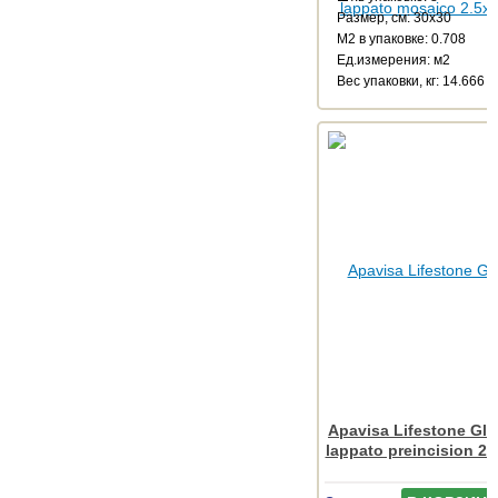
Размер, см: 30x30
М2 в упаковке: 0.708
Ед.измерения: м2
Веc упаковки, кг: 14.666
Apavisa Lifestone Gl
lappato preincision 2.