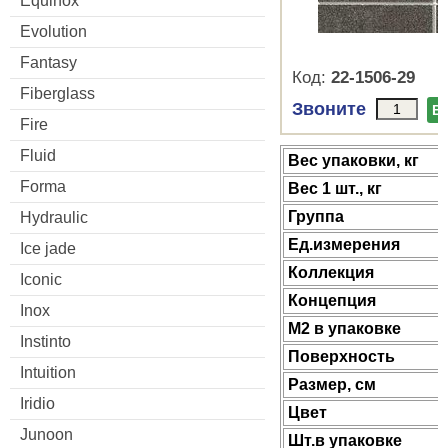
Equinox
Evolution
Fantasy
Код:
22-1506-29
Fiberglass
Звоните
В
Fire
Fluid
Веc упаковки, кг
Forma
Вес 1 шт., кг
Группа
Hydraulic
Ед.измерения
Ice jade
Коллекция
Iconic
Концепция
Inox
М2 в упаковке
Instinto
Поверхность
Intuition
Размер, см
Iridio
Цвет
Junoon
Шт.в упаковке