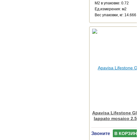
М2 в упаковке: 0.72
Ед.измерения: м2
Веc упаковки, кг: 14.666
Apavisa Lifestone Gl
lappato mosaico 2.5x
Звоните
В КОРЗИНУ