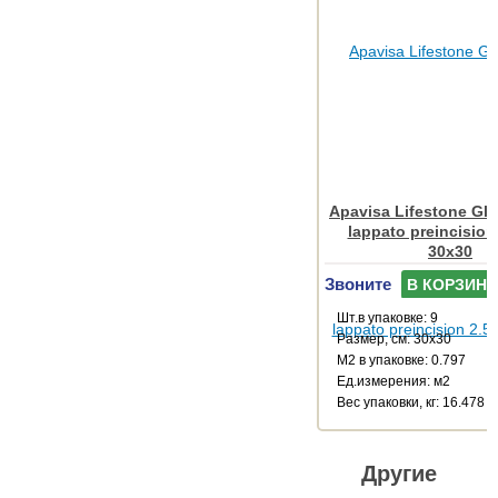
Apavisa Lifestone Glo
lappato preincision
30x30
Звоните
В КОРЗИНУ
Шт.в упаковке: 9
Размер, см: 30x30
М2 в упаковке: 0.797
Ед.измерения: м2
Веc упаковки, кг: 16.478
Другие