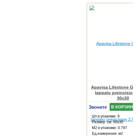
Apavisa Lifestone Glo
lappato preincision
30x30
Звоните
В КОРЗИНУ
Шт.в упаковке: 9
Размер, см: 30x30
М2 в упаковке: 0.797
Ед.измерения: м2