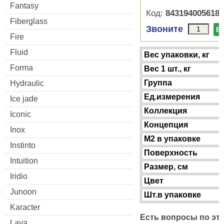
Fantasy
Код:
8431940056185
Fiberglass
Звоните
В
Fire
Fluid
Веc упаковки, кг
Forma
Вес 1 шт., кг
Группа
Hydraulic
Ед.измерения
Ice jade
Коллекция
Iconic
Концепция
Inox
М2 в упаковке
Instinto
Поверхность
Intuition
Размер, см
Iridio
Цвет
Junoon
Шт.в упаковке
Karacter
Есть вопросы по эт
Lava