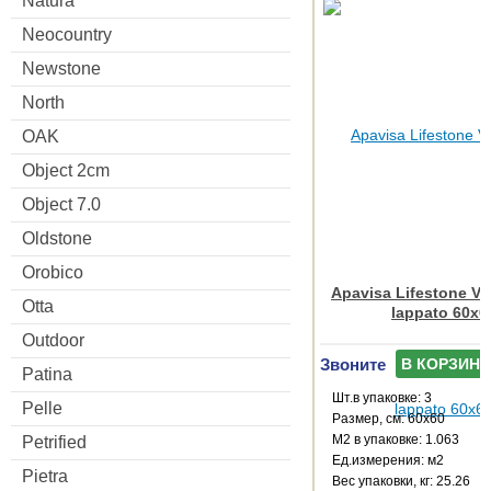
Natura
Neocountry
Newstone
North
OAK
Object 2cm
Object 7.0
Oldstone
Orobico
Apavisa Lifestone Vil
Otta
lappato 60x6
Outdoor
Звоните
В КОРЗИНУ
Patina
Шт.в упаковке: 3
Pelle
Размер, см: 60x60
М2 в упаковке: 1.063
Petrified
Ед.измерения: м2
Pietra
Веc упаковки, кг: 25.26