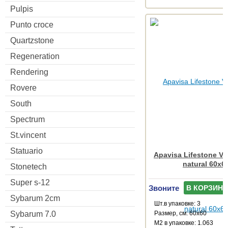
Pulpis
Punto croce
Quartzstone
Regeneration
Rendering
Rovere
South
Spectrum
St.vincent
Statuario
Apavisa Lifestone Vil
natural 60x6
Stonetech
Super s-12
Звоните
В КОРЗИНУ
Sybarum 2cm
Шт.в упаковке: 3
Sybarum 7.0
Размер, см: 60x60
М2 в упаковке: 1.063