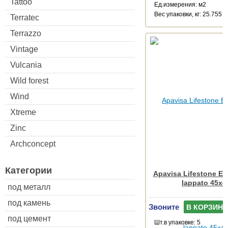
Tattoo
Ед.измерения: м2
Веc упаковки, кг: 25.755
Terratec
Terrazzo
Vintage
Vulcania
Wild forest
Wind
Xtreme
Zinc
Archconcept
Категории
Apavisa Lifestone Erg
lappato 45x4
под металл
под камень
Звоните
В КОРЗИНУ
под цемент
Шт.в упаковке: 5