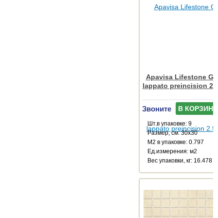
Apavisa Lifestone Glo
lappato preincision 2.
Звоните
В КОРЗИНУ
Шт.в упаковке: 9
Размер, см: 30x30
М2 в упаковке: 0.797
Ед.измерения: м2
Веc упаковки, кг: 16.478