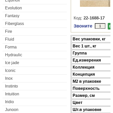
Equinox
Evolution
Fantasy
Код:
22-1688-17
Fiberglass
Звоните
В
Fire
Веc упаковки, кг
Fluid
Вес 1 шт., кг
Forma
Группа
Hydraulic
Ед.измерения
Ice jade
Коллекция
Iconic
Концепция
Inox
М2 в упаковке
Instinto
Поверхность
Intuition
Размер, см
Iridio
Цвет
Junoon
Шт.в упаковке