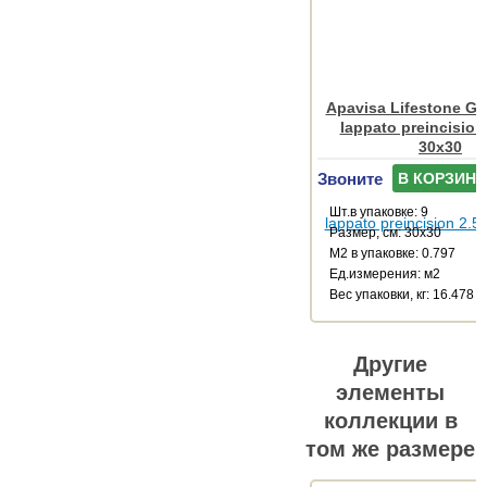
Apavisa Lifestone Gl
lappato preincision
30x30
Звоните
В КОРЗИНУ
Шт.в упаковке: 9
Размер, см: 30x30
М2 в упаковке: 0.797
Ед.измерения: м2
Веc упаковки, кг: 16.478
Другие
элементы
коллекции в
том же размере