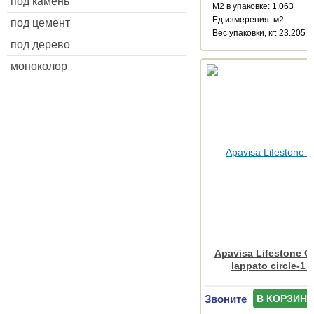
под камень
М2 в упаковке: 1.063
Ед.измерения: м2
под цемент
Веc упаковки, кг: 23.205
под дерево
моноколор
Apavisa Lifestone G
lappato circle-1 
Звоните
В КОРЗИНУ