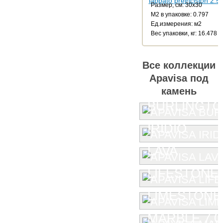
Размер, см: 30x30
М2 в упаковке: 0.797
Ед.измерения: м2
Веc упаковки, кг: 16.478
Все коллекции
Apavisa под
камень
BURLINGT
IRIDIO
LAVA
LIFESTONE
LIMESTONE
MARBLE 7.0