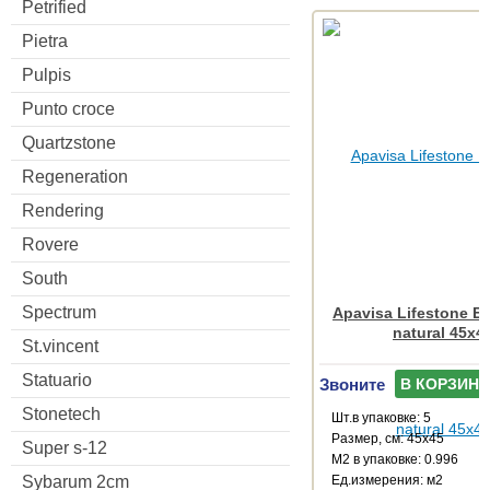
Petrified
Pietra
Pulpis
Punto croce
Quartzstone
Regeneration
Rendering
Rovere
South
Spectrum
Apavisa Lifestone E
natural 45x4
St.vincent
Statuario
Звоните
В КОРЗИНУ
Stonetech
Шт.в упаковке: 5
Размер, см: 45x45
Super s-12
М2 в упаковке: 0.996
Sybarum 2cm
Ед.измерения: м2