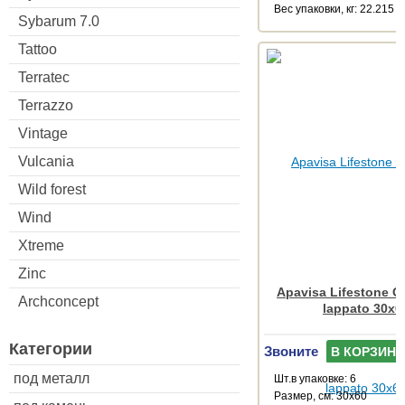
Веc упаковки, кг: 22.215
Sybarum 7.0
Tattoo
Terratec
Terrazzo
Vintage
Vulcania
Wild forest
Wind
Xtreme
Zinc
Apavisa Lifestone G
Archconcept
lappato 30x6
Категории
Звоните
В КОРЗИНУ
под металл
Шт.в упаковке: 6
Размер, см: 30x60