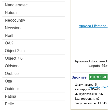
Nanoterratec
Natura
Neocountry
Newstone
North
OAK
Object 2cm
Object 7.0
Apavisa Lifestone E
lappato 45x4
Oldstone
Orobico
Звоните
В КОРЗИНУ
Otta
Шт.в упаковке: 5
Outdoor
Размер, см: 45x45
М2 в упаковке: 0.996
Patina
Ед.измерения: м2
Веc упаковки, кг: 19.515
Pelle