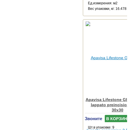
Ед.измерения: м2
Веc упаковки, кг: 16.478
Apavisa Lifestone Gl
lappato preincision
30x30
Звоните
В КОРЗИНУ
Шт.в упаковке: 9