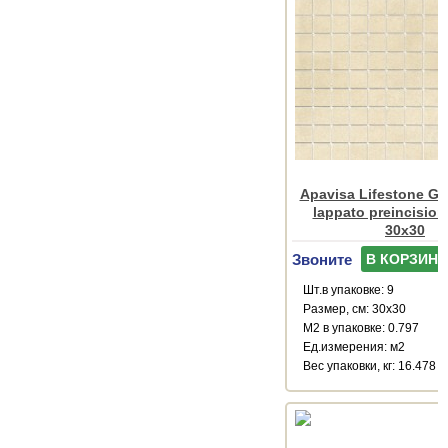
Apavisa Lifestone Glo
lappato preincision
30x30
Звоните
В КОРЗИНУ
Шт.в упаковке: 9
Размер, см: 30x30
М2 в упаковке: 0.797
Ед.измерения: м2
Веc упаковки, кг: 16.478