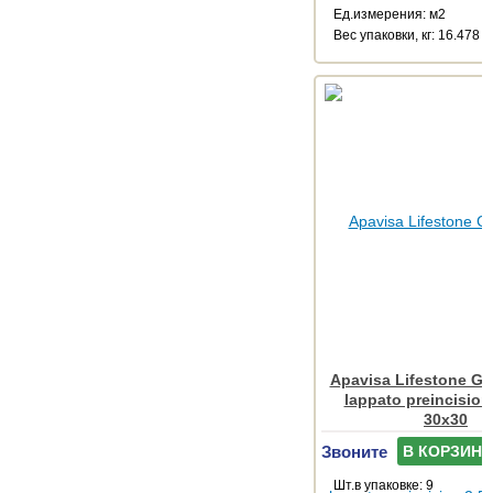
Ед.измерения: м2
Веc упаковки, кг: 16.478
Apavisa Lifestone Gl
lappato preincision
30x30
Звоните
В КОРЗИНУ
Шт.в упаковке: 9