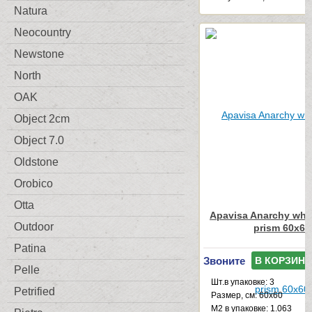
Natura
Neocountry
Newstone
North
OAK
Object 2cm
Object 7.0
Oldstone
Orobico
Otta
Apavisa Anarchy whit
Outdoor
prism 60x60
Patina
Звоните
В КОРЗИНУ
Pelle
Шт.в упаковке: 3
Petrified
Размер, см: 60x60
М2 в упаковке: 1.063