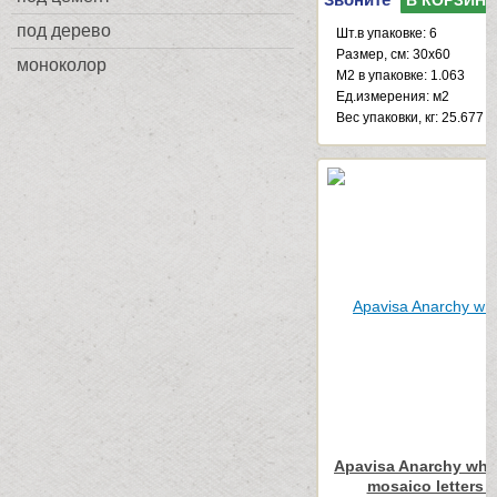
под дерево
Шт.в упаковке: 6
Размер, см: 30x60
моноколор
М2 в упаковке: 1.063
Ед.измерения: м2
Веc упаковки, кг: 25.677
Apavisa Anarchy whit
mosaico letters 