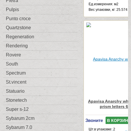
Pietra
Ед.измерения: м2
Pulpis
Веc упаковки, кг: 25.574
Punto croce
Quartzstone
Regeneration
Rendering
Rovere
South
Spectrum
St.vincent
Statuario
Stonetech
Apavisa Anarchy whit
prism letters 6
Super s-12
Sybarum 2cm
Звоните
В КОРЗИНУ
Sybarum 7.0
Шт.в упаковке: 2