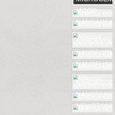
MOOD
NANOAREA 
NANOEVOL
NANOFORM
NANOFUSIO
NANOREGE
NANOTERR
NEWSTONE