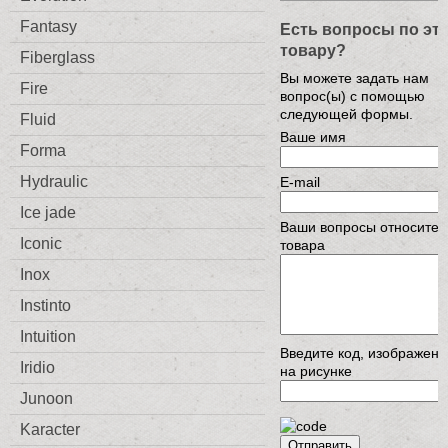
Fantasy
Есть вопросы по эт
товару?
Fiberglass
Вы можете задать нам
Fire
вопрос(ы) с помощью
следующей формы.
Fluid
Ваше имя
Forma
Hydraulic
E-mail
Ice jade
Ваши вопросы относител
Iconic
товара
Inox
Instinto
Intuition
Введите код, изображен
Iridio
на рисунке
Junoon
Karacter
Отправить