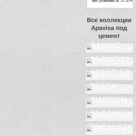
Веc упаковки, кг: 17.374
Все коллекции
Apavisa под
цемент
A.MANO
ANARCHY
ARTEC 7.0
BETON
EMOTION
ENCAUSTIC
ENCAUSTIC 