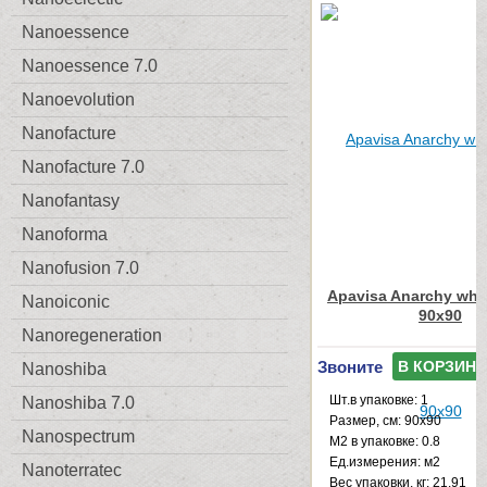
Nanoessence
Nanoessence 7.0
Nanoevolution
Nanofacture
Nanofacture 7.0
Nanofantasy
Nanoforma
Nanofusion 7.0
Apavisa Anarchy whit
Nanoiconic
90x90
Nanoregeneration
Звоните
В КОРЗИНУ
Nanoshiba
Шт.в упаковке: 1
Nanoshiba 7.0
Размер, см: 90x90
Nanospectrum
М2 в упаковке: 0.8
Ед.измерения: м2
Nanoterratec
Веc упаковки, кг: 21.91