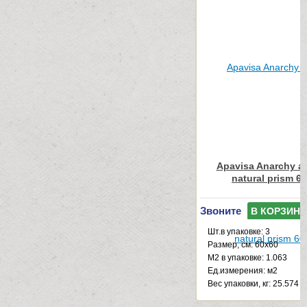
Apavisa Anarchy an
natural prism 6
Звоните
В КОРЗИНУ
Шт.в упаковке: 3
Размер, см: 60x60
М2 в упаковке: 1.063
Ед.измерения: м2
Веc упаковки, кг: 25.574