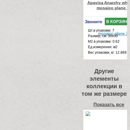
Apavisa Anarchy whit
mosaico plane 3
Звоните
В КОРЗИНУ
Шт.в упаковке: 7
Размер, см: 30x30
М2 в упаковке: 0.62
Ед.измерения: м2
Веc упаковки, кг: 12.889
Другие
элементы
коллекции в
том же размере
Показать все