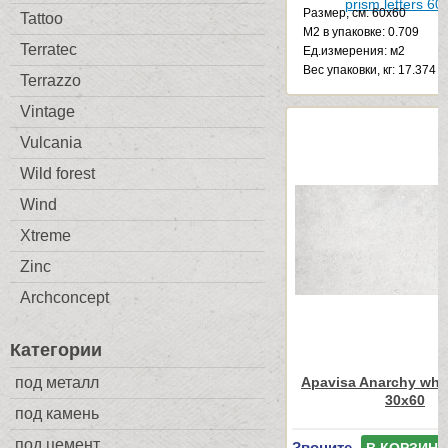
Размер, см: 60x60
Tattoo
М2 в упаковке: 0.709
Terratec
Ед.измерения: м2
Веc упаковки, кг: 17.374
Terrazzo
Vintage
Vulcania
Wild forest
Wind
Xtreme
Zinc
Archconcept
Категории
под металл
Apavisa Anarchy whit
30x60
под камень
под цемент
Звоните
В КОРЗИНУ