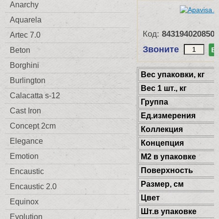
Anarchy
Aquarela
Код:
8431940208508
Artec 7.0
Звоните
Beton
В
Borghini
Веc упаковки, кг
Burlington
Вес 1 шт., кг
Calacatta s-12
Группа
Cast Iron
Ед.измерения
Concept 2cm
Коллекция
Elegance
Концепция
Emotion
М2 в упаковке
Поверхность
Encaustic
Размер, см
Encaustic 2.0
Цвет
Equinox
Шт.в упаковке
Evolution