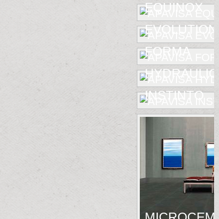
EQUINOX
EVOLUTION
FORMA
HYDRAULIC
INSTINTO
MICROCEM