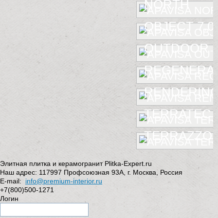
NORTH
OBJECT 7.0
OUTDOOR
REGENERA
RENDERIN
TERRATEC
TERRAZZO
Элитная плитка и керамогранит Plitka-Expert.ru
Наш адрес:
117997
Профсоюзная 93А
,
г. Москва
,
Россия
E-mail:
info@premium-interior.ru
+7(800)500-1271
Логин