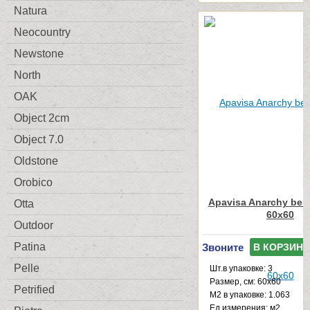
Natura
Neocountry
Newstone
North
OAK
Object 2cm
Object 7.0
Oldstone
Orobico
Apavisa Anarchy beig
Otta
60x60
Outdoor
Patina
Звоните
В КОРЗИНУ
Pelle
Шт.в упаковке: 3
Размер, см: 60x60
Petrified
М2 в упаковке: 1.063
Ед.измерения: м2