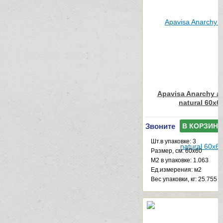
Apavisa Anarchy an
natural 60x6
Звоните
В КОРЗИНУ
Шт.в упаковке: 3
Размер, см: 60x60
М2 в упаковке: 1.063
Ед.измерения: м2
Веc упаковки, кг: 25.755