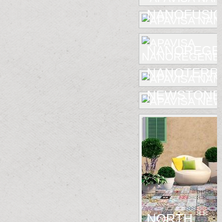
NANOFUSIO
NANOREGE
NANOTERR
NEWSTONE
NORTH