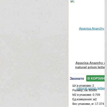
Apavisa Anarchy an
natural prism lette
Звоните
В КОРЗИНУ
Шт.в упаковке: 2
Размер, см: 60x60
М2 в упаковке: 0.709
Ед.измерения: м2
Веc упаковки, кг: 17.374