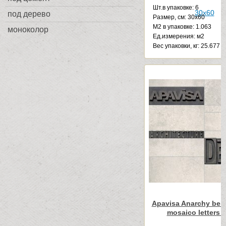
Шт.в упаковке: 6
под дерево
Размер, см: 30x60
М2 в упаковке: 1.063
моноколор
Ед.измерения: м2
Веc упаковки, кг: 25.677
Apavisa Anarchy beig
mosaico letters 