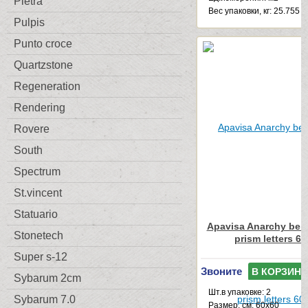
Pietra
Веc упаковки, кг: 25.755
Pulpis
Punto croce
Quartzstone
Regeneration
Rendering
Rovere
South
Spectrum
St.vincent
Statuario
Apavisa Anarchy beig
Stonetech
prism letters 6
Super s-12
Звоните
В КОРЗИНУ
Sybarum 2cm
Шт.в упаковке: 2
Sybarum 7.0
Размер, см: 60x60