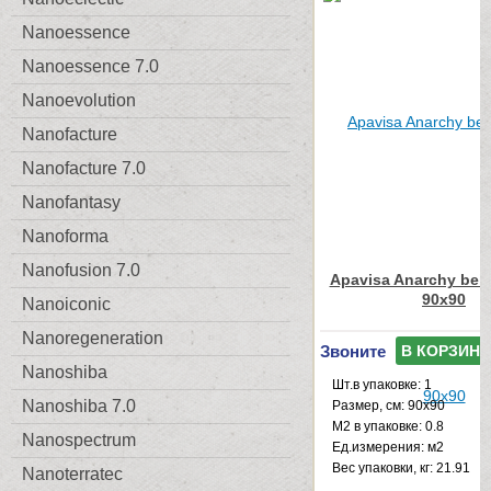
Nanoessence
Nanoessence 7.0
Nanoevolution
Nanofacture
Nanofacture 7.0
Nanofantasy
Nanoforma
Nanofusion 7.0
Apavisa Anarchy beig
90x90
Nanoiconic
Nanoregeneration
Звоните
В КОРЗИНУ
Nanoshiba
Шт.в упаковке: 1
Nanoshiba 7.0
Размер, см: 90x90
М2 в упаковке: 0.8
Nanospectrum
Ед.измерения: м2
Веc упаковки, кг: 21.91
Nanoterratec