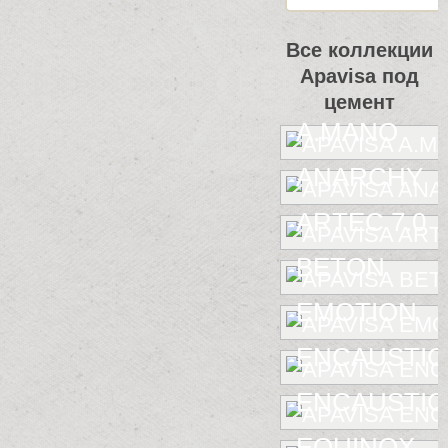
Все коллекции
Apavisa под
цемент
A.MANO
ANARCHY
ARTEC 7.0
BETON
EMOTION
ENCAUSTIC
ENCAUSTIC 
EQUINOX