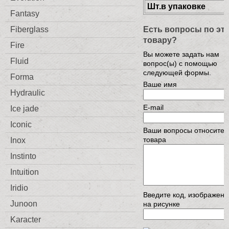
Шт.в упаковке
Fantasy
Есть вопросы по эт
Fiberglass
товару?
Fire
Вы можете задать нам
Fluid
вопрос(ы) с помощью
следующей формы.
Forma
Ваше имя
Hydraulic
E-mail
Ice jade
Iconic
Ваши вопросы относител
товара
Inox
Instinto
Intuition
Iridio
Введите код, изображен
Junoon
на рисунке
Karacter