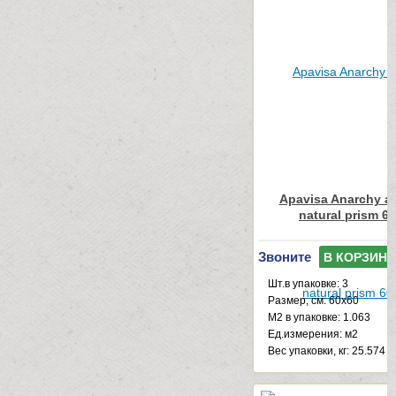
Apavisa Anarchy an
natural prism 6
Звоните
В КОРЗИНУ
Шт.в упаковке: 3
Размер, см: 60x60
М2 в упаковке: 1.063
Ед.измерения: м2
Веc упаковки, кг: 25.574