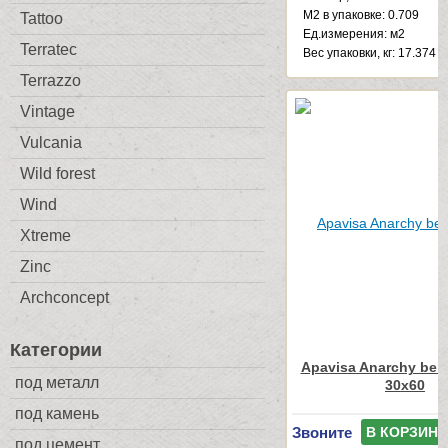
М2 в упаковке: 0.709
Tattoo
Ед.измерения: м2
Terratec
Веc упаковки, кг: 17.374
Terrazzo
Vintage
Vulcania
Wild forest
Wind
Xtreme
Zinc
Archconcept
Категории
Apavisa Anarchy beig
под металл
30x60
под камень
Звоните
В КОРЗИНУ
под цемент