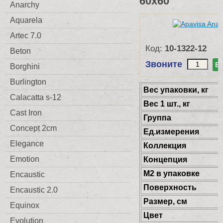
60x60
Anarchy
Aquarela
Artec 7.0
Код:
10-1322-12
Beton
Звоните
В
Borghini
Burlington
Веc упаковки, кг
Calacatta s-12
Вес 1 шт., кг
Cast Iron
Группа
Concept 2cm
Ед.измерения
Elegance
Коллекция
Emotion
Концепция
М2 в упаковке
Encaustic
Поверхность
Encaustic 2.0
Размер, см
Equinox
Цвет
Evolution