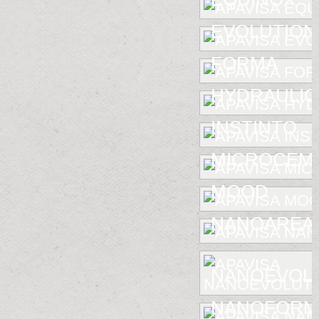
EVOLUTION
FORMA
HYDRAULIC
INSTINTO
MICROCEM
MOOD
NANOAREA 
NANOEVOL
NANOFORM