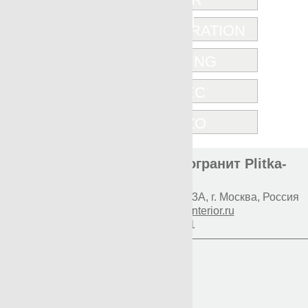
REGENERATION
RENDERING
TERRATEC
TERRAZZO
Элитная плитка и керамогранит Plitka-
Expert.ru
Наш адрес:
117997
Профсоюзная 93А
,
г. Москва
,
Россия
E-mail:
info@premium-interior.ru
+7(800)500-1271
Логин
Пароль