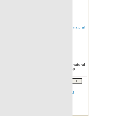
Statuario
Stonetech
Super s-12
Sybarum 2cm
Sybarum 7.0
Tattoo
Terratec
Terrazzo
Apavisa Anarchy white natural
prism letters 60x60
Vintage
Vulcania
Звоните
В КОРЗИНУ
Wild forest
Шт.в упаковке: 2
Размер, см: 60x60
Wind
М2 в упаковке: 0.709
Xtreme
Ед.измерения: м2
Веc упаковки, кг: 17.374
Zinc