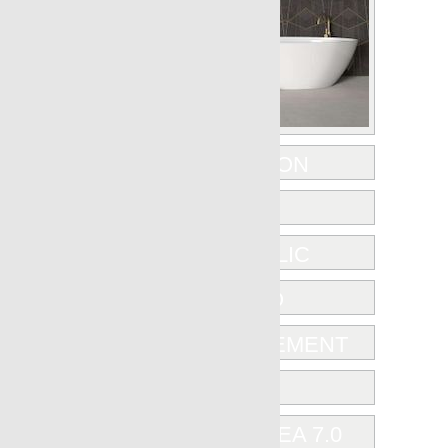
EQUINOX
EVOLUTION
FORMA
HYDRAULIC
INSTINTO
MICROCEMENT
MOOD
NANOAREA 7.0