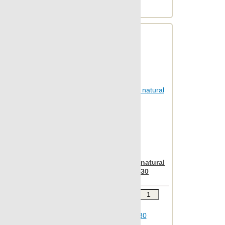
Веc упаковки, кг: 9.206
Apavisa Anarchy white natural
mosaico plane 30x30
Звоните
В КОРЗИНУ
Шт.в упаковке: 7
Размер, см: 30x30