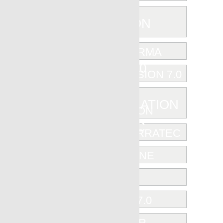
NANOEVOLUTION
NANOFORMA
NANOFUSION 7.0
NANOREGENERATION
NANOTERRATEC
NEWSTONE
NORTH
OBJECT 7.0
OUTDOOR