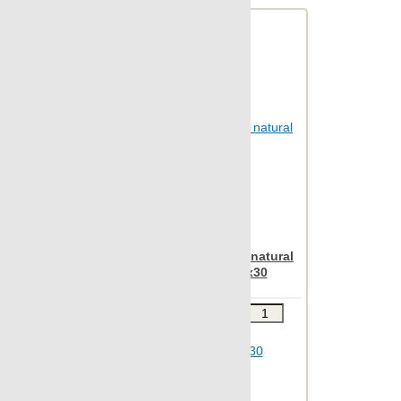
Archconcept
Apavisa Anarchy white natural
mosaico letters 30x30
Звоните
В КОРЗИНУ
Шт.в упаковке: 5
Размер, см: 30x30
М2 в упаковке: 0.443
Ед.измерения: м2