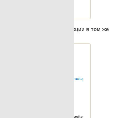
М2 в упаковке: 0.62
Ед.измерения: м2
Веc упаковки, кг: 12.889
Другие элементы коллекции в том же
размере
Apavisa Anarchy antracite