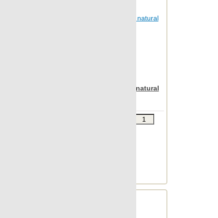
Apavisa Anarchy ivory natural
30x60
Звоните
В КОРЗИНУ
Шт.в упаковке: 6
Размер, см: 30x60
М2 в упаковке: 1.063
Ед.измерения: м2
Веc упаковки, кг: 25.677