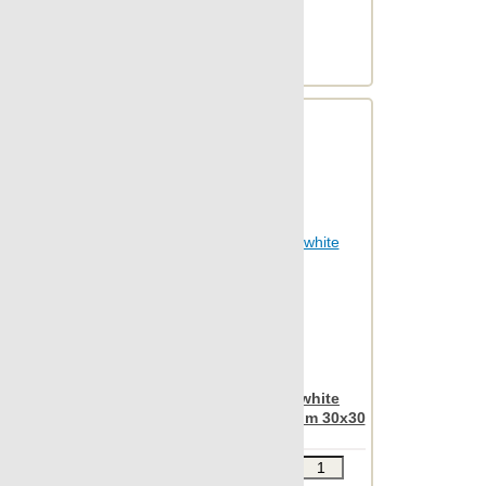
Otta
М2 в упаковке: 1.06
Ед.измерения: м2
Outdoor
Веc упаковки, кг: 13.01
Patina
Pelle
Petrified
Pietra
Pulpis
Punto croce
Quartzstone
Regeneration
Rendering
Rovere
Apavisa Nanoiconic white
South
natural mosaico trapezium 30x30
Spectrum
Звоните
В КОРЗИНУ
St.vincent