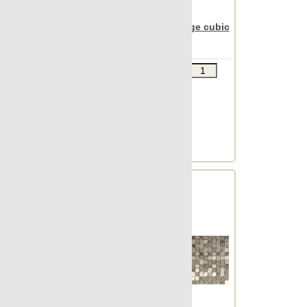
Archconcept
Apavisa Nanoiconic beige cubic
30x90
Звоните
В КОРЗИНУ
Шт.в упаковке: 7
Размер, см: 30x90
М2 в упаковке: 1.863
Ед.измерения: м2
Веc упаковки, кг: 24.428