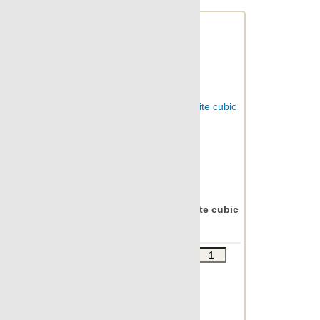
Nanoarea 7.0
Nanocolors
Nanoconcept
Nanoconcept 7.0
Nanocorten
Nanoeclectic
Nanoessence
Nanoessence 7.0
Nanoevolution
Nanofacture
Apavisa Nanoiconic white cubic
30x90
Nanofacture 7.0
Nanofantasy
Звоните
В КОРЗИНУ
Nanoforma
Шт.в упаковке: 7
Размер, см: 30x90
Nanofusion 7.0
М2 в упаковке: 1.863
Nanoiconic
Ед.измерения: м2