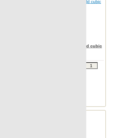
Apavisa Nanoiconic gold cubic
30x90
Звоните
В КОРЗИНУ
Шт.в упаковке: 7
Размер, см: 30x90
М2 в упаковке: 1.863
Ед.измерения: м2
Веc упаковки, кг: 24.673