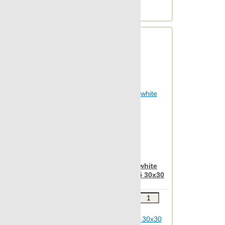
Веc упаковки, кг: 24.428
Nanoregeneration
Nanoshiba
Nanoshiba 7.0
Nanospectrum
Nanoterratec
Natura
Neocountry
Newstone
North
OAK
Apavisa Nanoiconic white
Object 2cm
natural mosaico 2.5x2.5 30x30
Object 7.0
Звоните
В КОРЗИНУ
Oldstone
Шт.в упаковке: 12
Orobico
Размер, см: 30x30