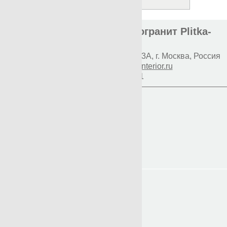
Элитная плитка и керамогранит Plitka-
Expert.ru
Наш адрес:
117997
Профсоюзная 93А
,
г. Москва
,
Россия
E-mail:
info@premium-interior.ru
+7(800)500-1271
Логин
Пароль
Вход
Регистрация
Мой пароль?
Главная
Контакты
Доставка и оплата