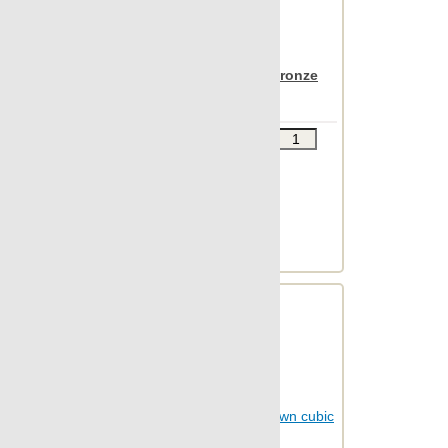
Apavisa Nanoiconic bronze
cubic 30x90
Звоните
В КОРЗИНУ
Шт.в упаковке: 7
Размер, см: 30x90
М2 в упаковке: 1.863
Ед.измерения: м2
Веc упаковки, кг: 24.673