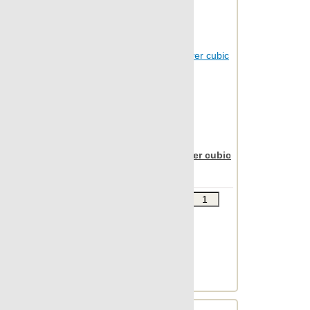
Apavisa Nanoiconic silver cubic
30x90
Звоните
В КОРЗИНУ
Шт.в упаковке: 7
Размер, см: 30x90
М2 в упаковке: 1.863
Ед.измерения: м2
Веc упаковки, кг: 24.673