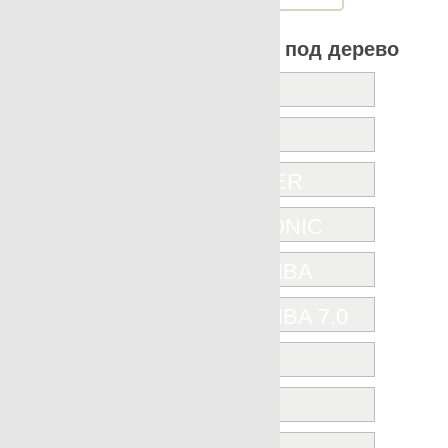
Все коллекции Apavisa под дерево
ICONIC
JUNOON
KARACTER
NANOICONIC
NANOSHIBA
NANOSHIBA 7.0
OAK
ROVERE
VINTAGE