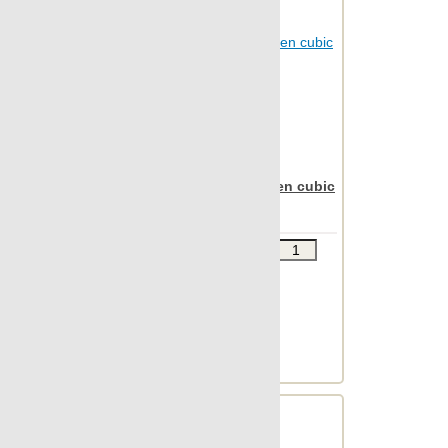
Apavisa Nanoiconic green cubic
30x90
Звоните
В КОРЗИНУ
Шт.в упаковке: 7
Размер, см: 30x90
М2 в упаковке: 1.863
Ед.измерения: м2
Веc упаковки, кг: 24.428