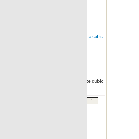
Apavisa Nanoiconic white cubic
30x90
Звоните
В КОРЗИНУ
Шт.в упаковке: 7
Размер, см: 30x90
М2 в упаковке: 1.863
Ед.измерения: м2
Веc упаковки, кг: 24.428