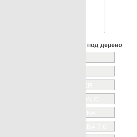
Шт.в упаковке: 8
Размер, см: 30x90
М2 в упаковке: 2.129
Ед.измерения: м2
Веc упаковки, кг: 28.172
Все коллекции Apavisa под дерево
ICONIC
JUNOON
KARACTER
NANOICONIC
NANOSHIBA
NANOSHIBA 7.0
OAK