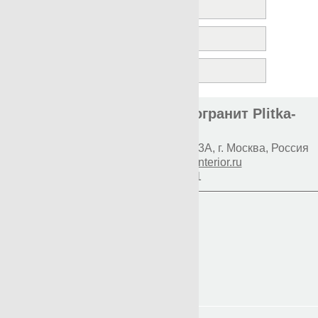
ROVERE
VINTAGE
Элитная плитка и керамогранит Plitka-
Expert.ru
Наш адрес:
117997
Профсоюзная 93А
,
г. Москва
,
Россия
E-mail:
info@premium-interior.ru
+7(800)500-1271
Логин
Пароль
Вход
Регистрация
Мой пароль?