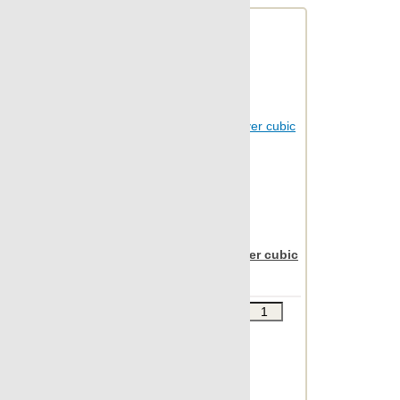
Archconcept
Apavisa Nanoiconic silver cubic
30x90
Звоните
В КОРЗИНУ
Шт.в упаковке: 7
Размер, см: 30x90
М2 в упаковке: 1.863
Ед.измерения: м2