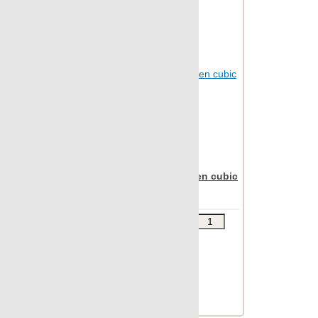
Statuario
Stonetech
Super s-12
Sybarum 2cm
Sybarum 7.0
Tattoo
Terratec
Terrazzo
Apavisa Nanoiconic green cubic
30x90
Vintage
Vulcania
Звоните
В КОРЗИНУ
Wild forest
Шт.в упаковке: 7
Размер, см: 30x90
Wind
М2 в упаковке: 1.863
Xtreme
Ед.измерения: м2
Веc упаковки, кг: 24.428
Zinc