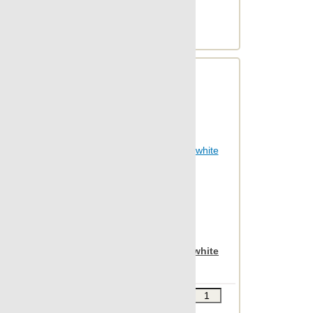
М2 в упаковке: 1.863
Ед.измерения: м2
Веc упаковки, кг: 24.428
Apavisa Nanoiconic white
natural 30x90
Звоните
В КОРЗИНУ