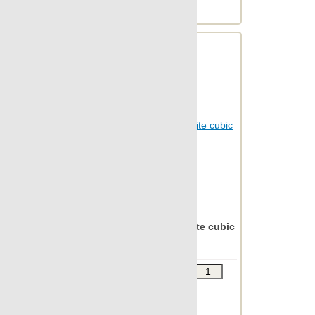
Веc упаковки, кг: 24.673
Apavisa Nanoiconic white cubic
30x90
Звоните
В КОРЗИНУ
Шт.в упаковке: 7
Размер, см: 30x90