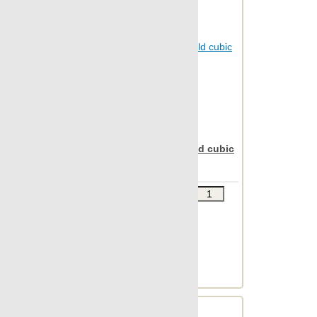
Otta
Outdoor
Patina
Pelle
Petrified
Pietra
Pulpis
Apavisa Nanoiconic gold cubic
Punto croce
30x90
Quartzstone
Звоните
В КОРЗИНУ
Regeneration
Шт.в упаковке: 7
Rendering
Размер, см: 30x90
М2 в упаковке: 1.863
Rovere
Ед.измерения: м2
South
Веc упаковки, кг: 24.673
Spectrum
St.vincent