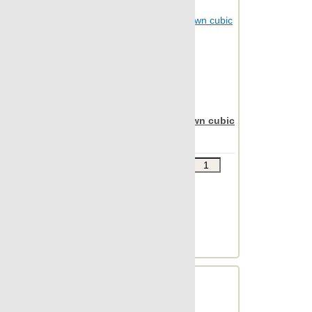
Nanoregeneration
Nanoshiba
Nanoshiba 7.0
Nanospectrum
Nanoterratec
Apavisa Nanoiconic brown cubic
Natura
30x90
Neocountry
Звоните
В КОРЗИНУ
Newstone
Шт.в упаковке: 7
North
Размер, см: 30x90
OAK
М2 в упаковке: 1.863
Ед.измерения: м2
Object 2cm
Веc упаковки, кг: 24.428
Object 7.0
Oldstone
Orobico