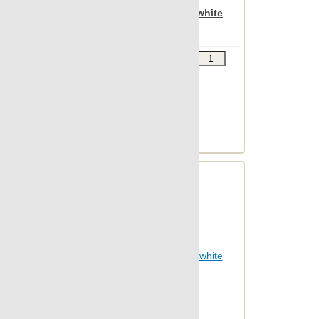
Otta
Apavisa Nanoiconic white
natural 30x90
Outdoor
Patina
Звоните
В КОРЗИНУ
Pelle
Шт.в упаковке: 8
Размер, см: 30x90
Petrified
М2 в упаковке: 2.129
Pietra
Ед.измерения: м2
Веc упаковки, кг: 28.172
Pulpis
Punto croce
Quartzstone
Regeneration
Rendering
Rovere
South
Spectrum
St.vincent