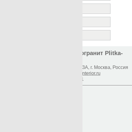
OAK
ROVERE
VINTAGE
Элитная плитка и керамогранит Plitka-
Expert.ru
Наш адрес:
117997
Профсоюзная 93А
,
г. Москва
,
Россия
E-mail:
info@premium-interior.ru
+7(800)500-1271
Логин
Пароль
Вход
Регистрация
Мой пароль?