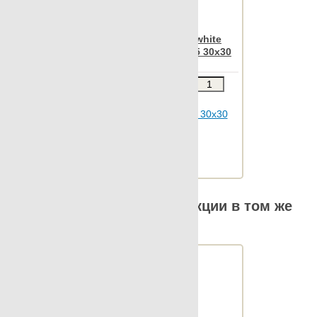
Statuario
Apavisa Nanoiconic white
Stonetech
natural mosaico 2.5x2.5 30x30
Super s-12
Звоните
В КОРЗИНУ
Sybarum 2cm
Sybarum 7.0
Шт.в упаковке: 12
Размер, см: 30x30
Tattoo
М2 в упаковке: 1.06
Ед.измерения: м2
Terratec
Веc упаковки, кг: 13.01
Terrazzo
Vintage
Другие элементы коллекции в том же
Vulcania
размере
Wild forest
Wind
Xtreme
Zinc