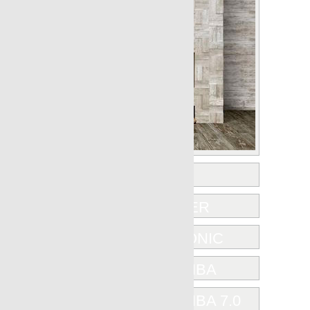
ICONIC
JUNOON
KARACTER
NANOICONIC
NANOSHIBA
NANOSHIBA 7.0