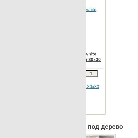
Archconcept
Apavisa Nanoiconic white
natural mosaico 2.5x2.5 30x30
Звоните
В КОРЗИНУ
Шт.в упаковке: 12
Размер, см: 30x30
М2 в упаковке: 1.06
Ед.измерения: м2
Веc упаковки, кг: 13.01
Все коллекции Apavisa под дерево