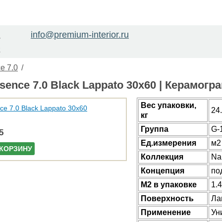
info@premium-interior.ru
1
2
e 7.0
/
sence 7.0 Black Lappato 30x60 | Керамог
Веc упаковки,
24
кг
Группа
G-
5
Ед.измерения
м2
 КОРЗИНУ
Коллекция
Na
Концепция
по
М2 в упаковке
1.
Поверхность
Ла
Применение
Ун