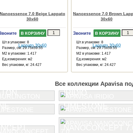
Nanoessence 7.0 Beige Lappato
Nanoessence 7.0 Brown Lap
30x60
30x60
Звоните
Звоните
В КОРЗИНУ
В КОРЗИНУ
Шт.в упаковке: 8
Шт.в упаковке: 8
Размер, см: 29.75x59.55
Размер, см: 29.75x59.55
М2 в упаковке: 1.417
М2 в упаковке: 1.417
Ед.измерения: м2
Ед.измерения: м2
Веc упаковки, кг: 24.427
Веc упаковки, кг: 24.427
Все коллекции Apavisa по
GTON
IRIDIO
NE
LIMESTONE
NCEPT
NANOCONCEPT 7.