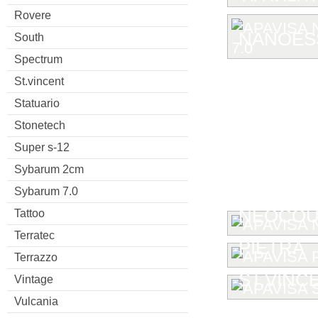
Rovere
NANOESS
South
Spectrum
St.vincent
Statuario
Stonetech
Super s-12
Sybarum 2cm
Sybarum 7.0
NEOCOU
Tattoo
Terratec
PIETRA
Terrazzo
ST.VINC
Vintage
Vulcania