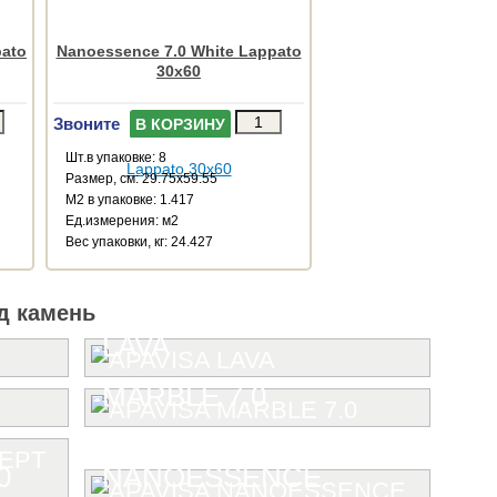
pato
Nanoessence 7.0 White Lappato
30x60
Звоните
В КОРЗИНУ
Шт.в упаковке: 8
Размер, см: 29.75x59.55
М2 в упаковке: 1.417
Ед.измерения: м2
Веc упаковки, кг: 24.427
д камень
LAVA
MARBLE 7.0
0
NANOESSENCE