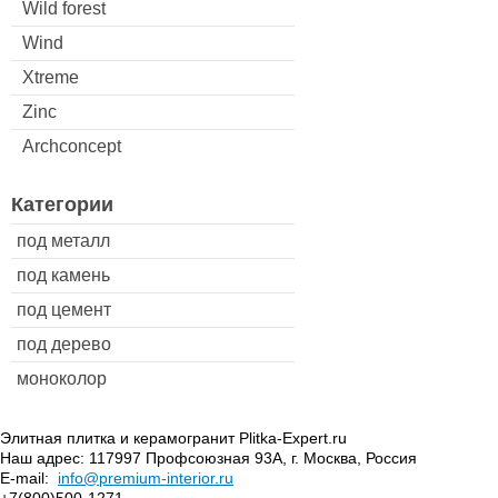
Wild forest
Wind
Xtreme
Zinc
Archconcept
Категории
под металл
под камень
под цемент
под дерево
моноколор
Элитная плитка и керамогранит Plitka-Expert.ru
Наш адрес:
117997
Профсоюзная 93А
,
г. Москва
,
Россия
E-mail:
info@premium-interior.ru
+7(800)500-1271