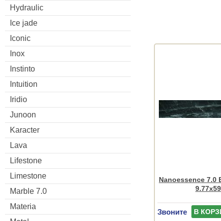
Hydraulic
Ice jade
Iconic
Inox
Instinto
Intuition
Iridio
Junoon
Karacter
Lava
Lifestone
Limestone
Nanoessence 7.0 
9.77x59
Marble 7.0
Materia
Звоните
В КОРЗ