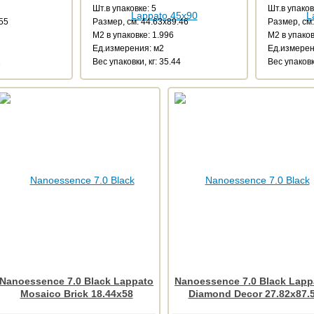
Шт.в упаковке: 5
Шт.в упаков
.55
Размер, см: 44.63x89.46
Размер, см:
М2 в упаковке: 1.996
М2 в упаков
Ед.измерения: м2
Ед.измерен
2
Веc упаковки, кг: 35.44
Веc упаковк
Nanoessence 7.0 Black Lappato
Nanoessence 7.0 Black Lapp
Mosaico Brick 18.44x58
Diamond Decor 27.82x87.