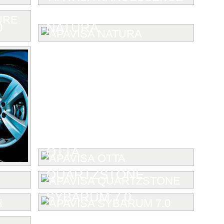
0
NATURA
OTTA
QUARTZSTONE
SYBARUM 7.0