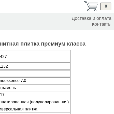
0
Доставка и оплата
Контакты
ранитная плитка премиум класса
.427
1232
noessence 7.0
д камень
417
ппатированная (полуполированная)
иверсальная плитка