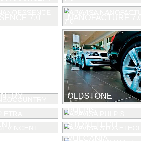
ENCE 7.0
NANOFACTURE 7.
NTRY
OLDSTONE
PULPIS
ENT
STONETECH
VULCANIA