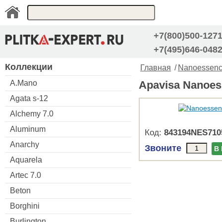
+7(800)500-127
+7(495)646-048
Коллекции
Главная
/
Nanoessenc
A.Mano
Apavisa Nanoes
Agata s-12
Alchemy 7.0
Aluminum
Код:
843194NES710
Anarchy
Звоните
В
Aquarela
Artec 7.0
Beton
Borghini
Burlington