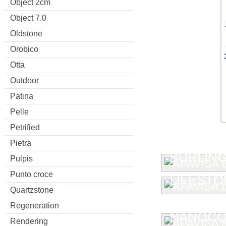
Object 2cm
Object 7.0
Oldstone
Orobico
Otta
Outdoor
Patina
Pelle
Petrified
Pietra
BURLIN
Pulpis
Punto croce
LIFESTO
Quartzstone
Regeneration
NANOCO
Rendering