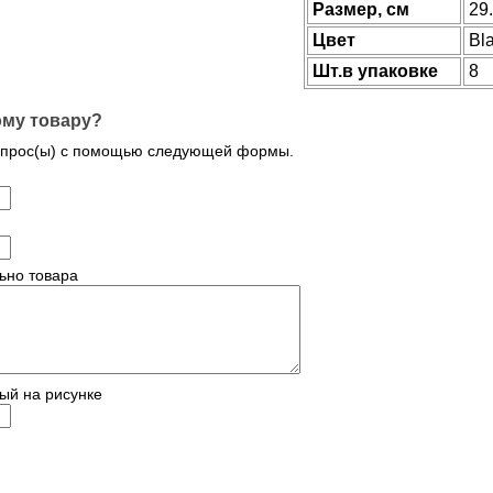
Размер, см
29
Цвет
Bl
Шт.в упаковке
8
ому товару?
опрос(ы) с помощью следующей формы.
ьно товара
ый на рисунке