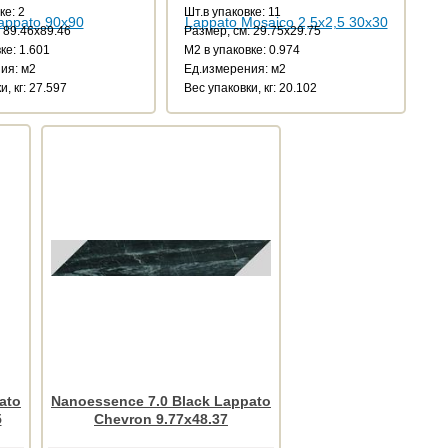
ке: 2
Шт.в упаковке: 11
 89.46x89.46
Размер, см: 29.75x29.75
ке: 1.601
М2 в упаковке: 0.974
ия: м2
Ед.измерения: м2
и, кг: 27.597
Веc упаковки, кг: 20.102
ato
Nanoessence 7.0 Black Lappato
5
Chevron 9.77x48.37