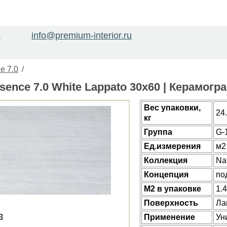
info@premium-interior.ru
1
2
e 7.0
/
sence 7.0 White Lappato 30x60 | Керамог
Веc упаковки,
24
кг
Группа
G-
Ед.измерения
м2
Коллекция
Na
Концепция
по
М2 в упаковке
1.
Поверхность
Ла
3
Применение
Ун