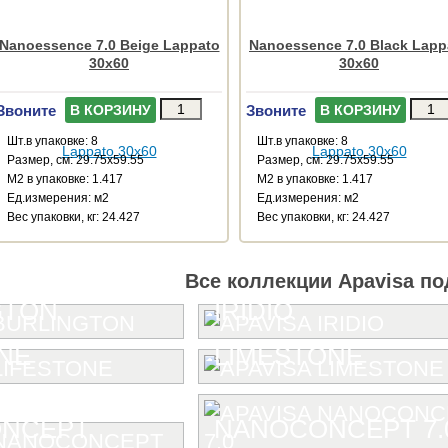
Nanoessence 7.0 Beige Lappato
Nanoessence 7.0 Black Lapp
30x60
30x60
Звоните
Звоните
В КОРЗИНУ
В КОРЗИНУ
Шт.в упаковке: 8
Шт.в упаковке: 8
Размер, см: 29.75x59.55
Размер, см: 29.75x59.55
М2 в упаковке: 1.417
М2 в упаковке: 1.417
Ед.измерения: м2
Ед.измерения: м2
Веc упаковки, кг: 24.427
Веc упаковки, кг: 24.427
Все коллекции Apavisa по
GTON
IRIDIO
NE
LIMESTONE
NCEPT
NANOCONCEPT 7.