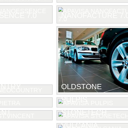
ENCE 7.0
NANOFACTURE 7.
NTRY
OLDSTONE
PULPIS
ENT
STONETECH
VULCANIA