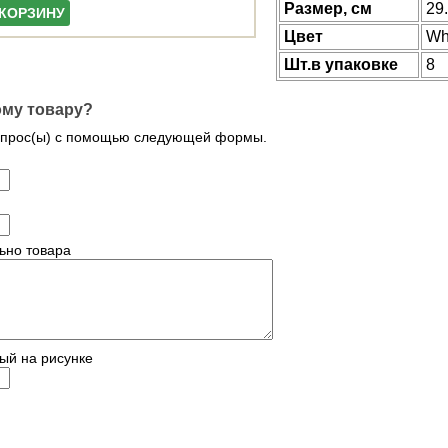
Размер, см
29
 КОРЗИНУ
Цвет
Wh
Шт.в упаковке
8
ому товару?
опрос(ы) с помощью следующей формы.
ьно товара
ый на рисунке