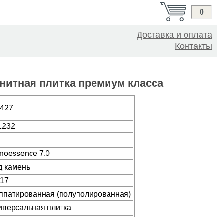
0
Доставка и оплата
Контакты
ранитная плитка премиум класса
.427
1232
noessence 7.0
д камень
417
ппатированная (полуполированная)
иверсальная плитка