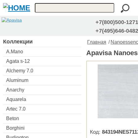
+7(800)500-127
+7(495)646-048
Коллекции
Главная
/
Nanoessenc
A.Mano
Apavisa Nanoes
Agata s-12
Alchemy 7.0
Aluminum
Anarchy
Aquarela
Artec 7.0
Beton
Borghini
Код:
843194NES711
Burlington