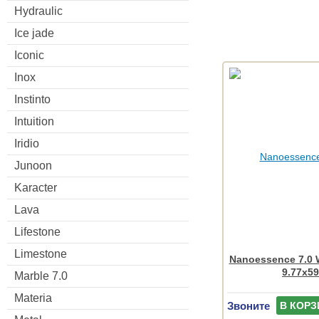
Hydraulic
Ice jade
Iconic
Inox
Instinto
Intuition
Iridio
Junoon
Karacter
Lava
Lifestone
Limestone
Nanoessence 7.0 
9.77x59
Marble 7.0
Materia
Звоните
В КОРЗ