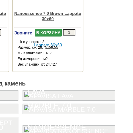
ato
Nanoessence 7.0 Brown Lappato
30x60
Звоните
В КОРЗИНУ
Шт.в упаковке: 8
Размер, см: 29.75x59.55
М2 в упаковке: 1.417
Ед.измерения: м2
Веc упаковки, кг: 24.427
д камень
LAVA
MARBLE 7.0
0
NANOESSENCE