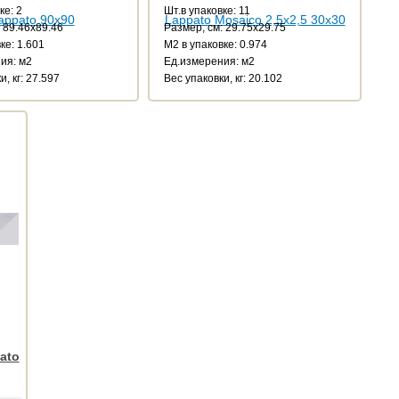
ке: 2
Шт.в упаковке: 11
 89.46x89.46
Размер, см: 29.75x29.75
ке: 1.601
М2 в упаковке: 0.974
ия: м2
Ед.измерения: м2
и, кг: 27.597
Веc упаковки, кг: 20.102
ato