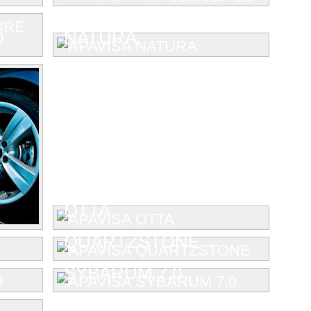
0
NATURA
OTTA
QUARTZSTONE
SYBARUM 7.0