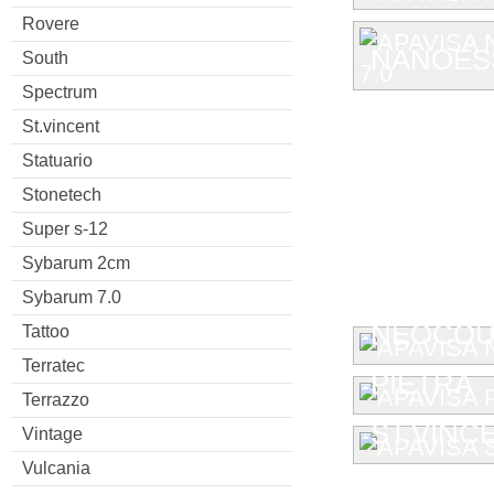
Rovere
NANOESS
South
Spectrum
St.vincent
Statuario
Stonetech
Super s-12
Sybarum 2cm
Sybarum 7.0
NEOCOU
Tattoo
Terratec
PIETRA
Terrazzo
ST.VINC
Vintage
Vulcania