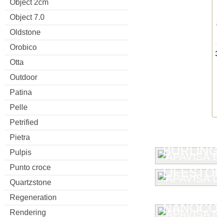
Object 2cm
Object 7.0
Oldstone
Orobico
Otta
Outdoor
Patina
Pelle
Petrified
Pietra
BURLIN
Pulpis
Punto croce
LIFESTO
Quartzstone
Regeneration
NANOCO
Rendering