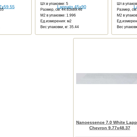
Шт.в упаковке: 5
Шт.в упаков
.55
Размер, см: 44.63x89.46
Размер, см:
М2 в упаковке: 1.996
М2 в упаков
Ед.измерения: м2
Ед.измерен
2
Веc упаковки, кг: 35.44
Веc упаковк
Nanoessence 7.0 White Lapp
Chevron 9.77x48.37