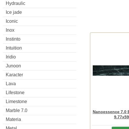
Hydraulic
Ice jade
Iconic
Inox
Instinto
Intuition
Iridio
Junoon
Karacter
Lava
Lifestone
Limestone
Marble 7.0
Nanoessence 7.0 
9.77x59
Materia
Metal