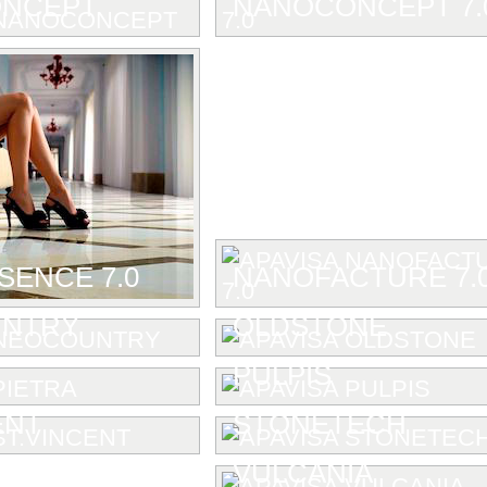
NCEPT
NANOCONCEPT 7.
ENCE 7.0
NANOFACTURE 7.
NTRY
OLDSTONE
PULPIS
ENT
STONETECH
VULCANIA