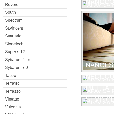
NANOCO
Rovere
South
Spectrum
St.vincent
Statuario
Stonetech
Super s-12
Sybarum 2cm
NANOESS
Sybarum 7.0
NEOCOU
Tattoo
Terratec
PIETRA
Terrazzo
ST.VINC
Vintage
Vulcania