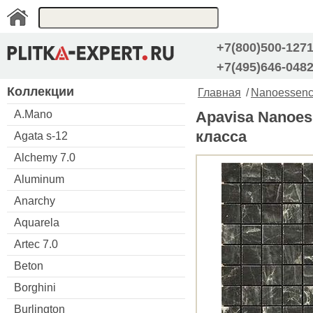
+7(800)500-127
+7(495)646-048
Коллекции
Главная
/
Nanoessenc
A.Mano
Apavisa Nanoes
класса
Agata s-12
Alchemy 7.0
Aluminum
Anarchy
Aquarela
Artec 7.0
Beton
Borghini
Burlington