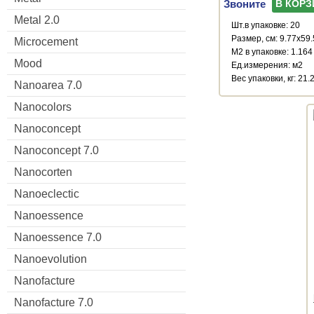
Звоните
В КОРЗ
Metal 2.0
Шт.в упаковке: 20
Размер, см: 9.77x59
Microcement
М2 в упаковке: 1.164
Mood
Ед.измерения: м2
Веc упаковки, кг: 21.
Nanoarea 7.0
Nanocolors
Nanoconcept
Nanoconcept 7.0
Nanocorten
Nanoeclectic
Nanoessence
Nanoessence 7.0
Nanoevolution
Nanofacture
Nanofacture 7.0