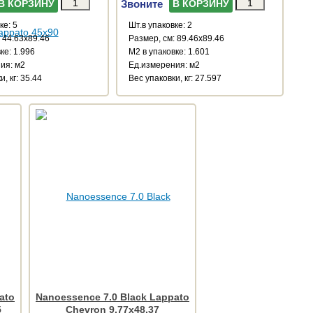
Звоните
В КОРЗИНУ
В КОРЗИНУ
ке: 5
Шт.в упаковке: 2
 44.63x89.46
Размер, см: 89.46x89.46
ке: 1.996
М2 в упаковке: 1.601
ия: м2
Ед.измерения: м2
, кг: 35.44
Веc упаковки, кг: 27.597
ato
Nanoessence 7.0 Black Lappato
5
Chevron 9.77x48.37