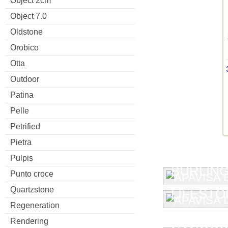
Object 2cm
Object 7.0
Oldstone
Orobico
Otta
Outdoor
Patina
Pelle
Petrified
Pietra
Pulpis
BURLIN
Punto croce
Quartzstone
LIFESTO
Regeneration
Rendering