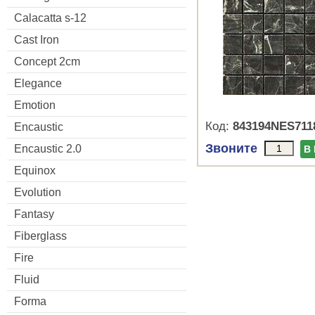
Calacatta s-12
Cast Iron
Concept 2cm
Elegance
Emotion
Код:
843194NES711
Encaustic
Звоните
Encaustic 2.0
В
Equinox
Evolution
Fantasy
Fiberglass
Fire
Fluid
Forma