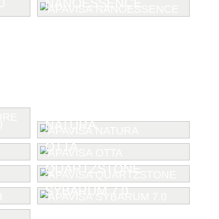
0
NANOESSENCE
0
NATURA
OTTA
QUARTZSTONE
SYBARUM 7.0