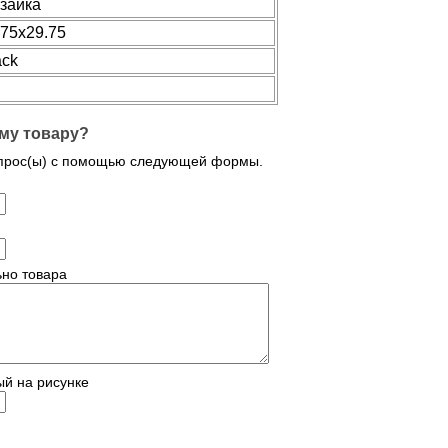
заика
.75x29.75
ack
му товару?
опрос(ы) с помощью следующей формы.
но товара
ый на рисунке