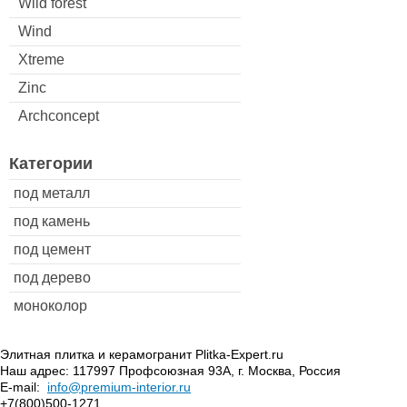
Wild forest
Wind
Xtreme
Zinc
Archconcept
Категории
под металл
под камень
под цемент
под дерево
моноколор
Элитная плитка и керамогранит Plitka-Expert.ru
Наш адрес:
117997
Профсоюзная 93А
,
г. Москва
,
Россия
E-mail:
info@premium-interior.ru
+7(800)500-1271