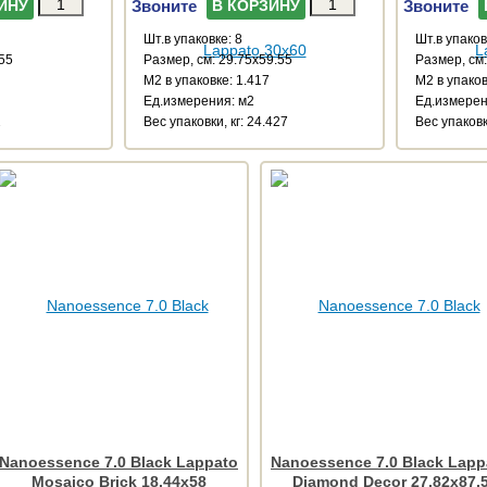
Звоните
Звоните
ИНУ
В КОРЗИНУ
Шт.в упаковке: 8
Шт.в упаков
.55
Размер, см: 29.75x59.55
Размер, см:
М2 в упаковке: 1.417
М2 в упаков
Ед.измерения: м2
Ед.измерен
2
Веc упаковки, кг: 24.427
Веc упаковки
Nanoessence 7.0 Black Lappato
Nanoessence 7.0 Black Lapp
Mosaico Brick 18.44x58
Diamond Decor 27.82x87.