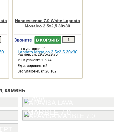
pato
Nanoessence 7.0 White Lappato
Mosaico 2,5x2,5 30x30
Звоните
В КОРЗИНУ
Шт.в упаковке: 11
Размер, см: 29.75x29.75
М2 в упаковке: 0.974
Ед.измерения: м2
Веc упаковки, кг: 20.102
д камень
LAVA
MARBLE 7.0