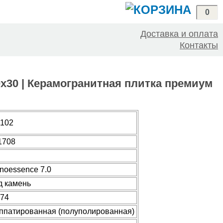
0
Доставка и оплата
Контакты
30x30 | Керамогранитная плитка премиум
.102
1708
noessence 7.0
д камень
974
ппатированная (полуполированная)