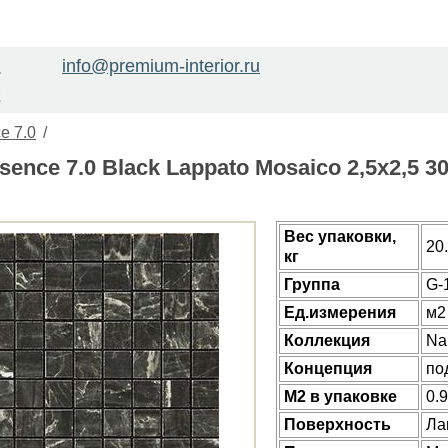
info@premium-interior.ru
1
2
e 7.0
/
sence 7.0 Black Lappato Mosaico 2,5x2,5 
Веc упаковки,
20
кг
Группа
G-
Ед.измерения
м2
Коллекция
Na
Концепция
по
М2 в упаковке
0.
Поверхность
Ла