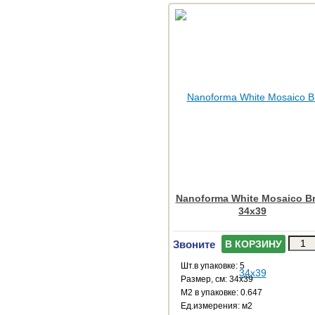
Nanoforma White Mosaico Br
34x39
Звоните
В КОРЗИНУ
Шт.в упаковке: 5
Размер, см: 34x39
М2 в упаковке: 0.647
Ед.измерения: м2