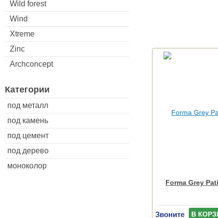
Wild forest
Wind
Xtreme
Zinc
Archconcept
Категории
под металл
под камень
под цемент
под дерево
моноколор
Forma Grey Pat
Звоните
В КОРЗ