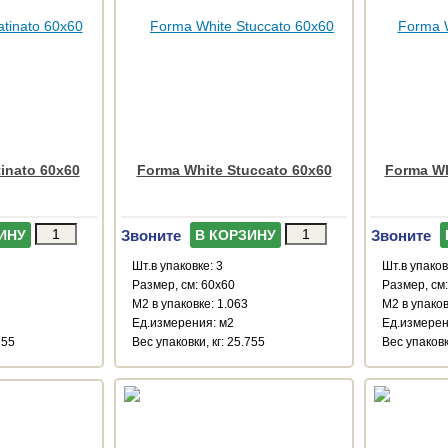
inato 60x60
Forma White Stuccato 60x60
Forma Wh
Звоните
Звоните
ИНУ
В КОРЗИНУ
Шт.в упаковке: 3
Шт.в упаков
Размер, см: 60x60
Размер, см
М2 в упаковке: 1.063
М2 в упаков
Ед.измерения: м2
Ед.измерен
755
Веc упаковки, кг: 25.755
Веc упаковки