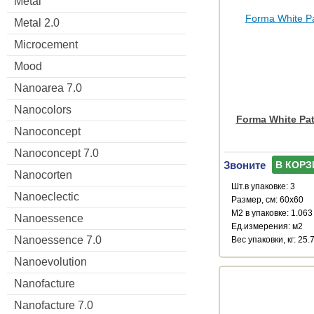
Metal
Metal 2.0
Microcement
Mood
Nanoarea 7.0
Nanocolors
Forma White Pat
Nanoconcept
Nanoconcept 7.0
Звоните
В КОРЗ
Nanocorten
Шт.в упаковке: 3
Nanoeclectic
Размер, см: 60x60
М2 в упаковке: 1.063
Nanoessence
Ед.измерения: м2
Nanoessence 7.0
Веc упаковки, кг: 25.
Nanoevolution
Nanofacture
Nanofacture 7.0