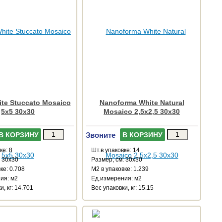
te Stuccato Mosaico
Nanoforma White Natural
5x5 30x30
Mosaico 2,5x2,5 30x30
Звоните
В КОРЗИНУ
В КОРЗИНУ
ке: 8
Шт.в упаковке: 14
: 30x30
Размер, см: 30x30
ке: 0.708
М2 в упаковке: 1.239
ия: м2
Ед.измерения: м2
и, кг: 14.701
Веc упаковки, кг: 15.15