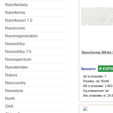
Nanofantasy
Nanoforma
Nanofusion 7.0
Nanoiconic
Nanoregeneration
Nanoshiba
Nanoshiba 7.0
Nanoforma White I
Nanospectrum
Nanoterratec
Звоните
В КОРЗ
Natura
Шт.в упаковке: 7
Размер, см: 30x90
Neocountry
М2 в упаковке: 1.863
Newstone
Ед.измерения: м2
Веc упаковки, кг: 24.
North
OAK