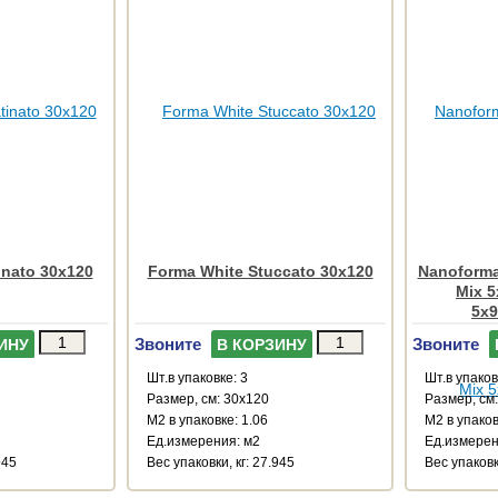
inato 30x120
Forma White Stuccato 30x120
Nanoforma 
Mix 5
5x9
Звоните
Звоните
ИНУ
В КОРЗИНУ
Шт.в упаковке: 3
Шт.в упаков
Размер, см: 30x120
Размер, см
М2 в упаковке: 1.06
М2 в упаков
Ед.измерения: м2
Ед.измерен
945
Веc упаковки, кг: 27.945
Веc упаковк