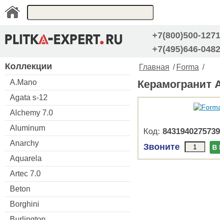
+7(800)500-127
+7(495)646-048
Коллекции
Главная
/
Forma
/
A.Mano
Керамогранит A
Agata s-12
Alchemy 7.0
Aluminum
Код:
8431940275739
Anarchy
Звоните
В
Aquarela
Artec 7.0
Beton
Borghini
Burlington