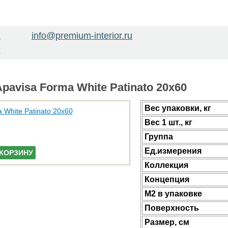
info@premium-interior.ru
1
2
pavisa Forma White Patinato 20x60
Веc упаковки, кг
Вес 1 шт., кг
Группа
Ед.измерения
 КОРЗИНУ
Коллекция
Концепция
М2 в упаковке
Поверхность
Размер, см