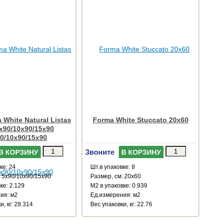
White Natural Listas
Forma White Stuccato 20x60
x90/10x90/15x90
0/10x90/15x90
Звоните
В КОРЗИНУ
В КОРЗИНУ
ке: 24
Шт.в упаковке: 8
: 5x90/10x90/15x90
Размер, см: 20x60
ке: 2.129
М2 в упаковке: 0.939
ия: м2
Ед.измерения: м2
и, кг: 28.314
Веc упаковки, кг: 22.76