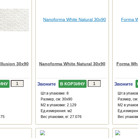
llusion 30x90
Nanoforma White Natural 30x90
Forma Whi
Звоните
Звоните
ИНУ
В КОРЗИНУ
Шт.в упаковке: 8
Шт.в упаков
Размер, см: 30x90
Размер, см
М2 в упаковке: 2.129
М2 в упаков
Ед.измерения: м2
Ед.измерен
575
Веc упаковки, кг: 27.076
Веc упаковк