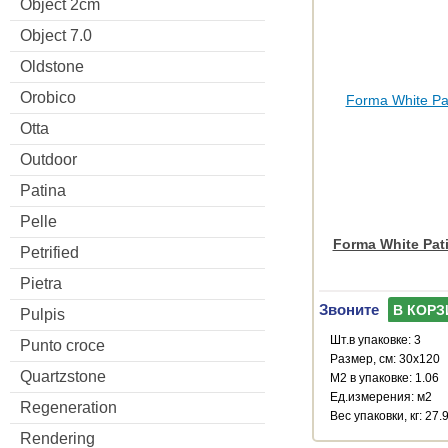
Object 2cm
Object 7.0
Oldstone
Orobico
Otta
Outdoor
Patina
Pelle
Forma White Pat
Petrified
Pietra
Звоните
В КОРЗ
Pulpis
Шт.в упаковке: 3
Punto croce
Размер, см: 30x120
Quartzstone
М2 в упаковке: 1.06
Ед.измерения: м2
Regeneration
Веc упаковки, кг: 27.
Rendering