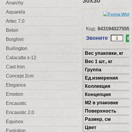
30x30
Anarchy
Aquarela
Artec 7.0
Код:
8431940275555
Beton
Звоните
В
Borghini
Burlington
Веc упаковки, кг
Calacatta s-12
Вес 1 шт., кг
Cast Iron
Группа
Concept 2cm
Ед.измерения
Elegance
Коллекция
Emotion
Концепция
М2 в упаковке
Encaustic
Поверхность
Encaustic 2.0
Размер, см
Equinox
Цвет
Evolution