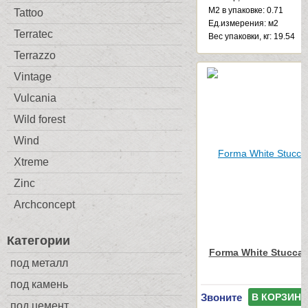
М2 в упаковке: 0.71
Tattoo
Ед.измерения: м2
Terratec
Веc упаковки, кг: 19.54
Terrazzo
Vintage
Vulcania
Wild forest
Wind
Xtreme
Zinc
Archconcept
Категории
Forma White Stuccat
под металл
под камень
Звоните
В КОРЗИНУ
под цемент