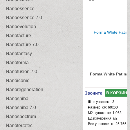
Nanoessence
Nanoessence 7.0
Nanoevolution
Nanofacture
Nanofacture 7.0
Nanofantasy
Nanoforma
Nanofusion 7.0
Forma White Patina
Nanoiconic
Nanoregeneration
Звоните
В КОРЗИНУ
Nanoshiba
Шт.в упаковке: 3
Nanoshiba 7.0
Размер, см: 60x60
М2 в упаковке: 1.063
Nanospectrum
Ед.измерения: м2
Веc упаковки, кг: 25.755
Nanoterratec