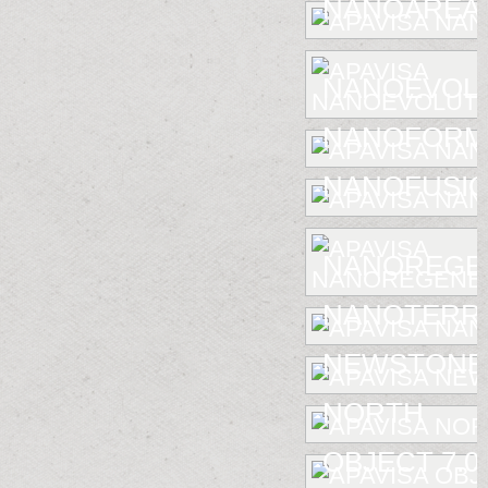
NANOAREA 
NANOEVOL
NANOFORM
NANOFUSIO
NANOREGE
NANOTERR
NEWSTONE
NORTH
OBJECT 7.0