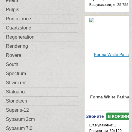
Pietra
Веc упаковки, кг: 25.755
Pulpis
Punto croce
Quartzstone
Regeneration
Rendering
Rovere
South
Spectrum
St.vincent
Statuario
Forma White Patinat
Stonetech
Super s-12
Звоните
В КОРЗИНУ
Sybarum 2cm
Шт.в упаковке: 1
Sybarum 7.0
Размер, см: 60x120