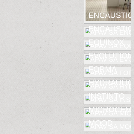
ENCAUSTIC
ENCAUSTIC 
EQUINOX
EVOLUTION
FORMA
HYDRAULIC
INSTINTO
MICROCEM
MOOD