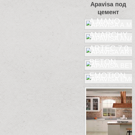
Apavisa под
цемент
A.MANO
ANARCHY
ARTEC 7.0
BETON
EMOTION