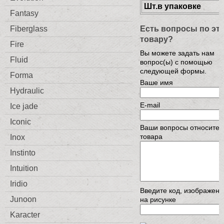
Шт.в упаковке
Fantasy
Есть вопросы по эт
Fiberglass
товару?
Fire
Вы можете задать нам
Fluid
вопрос(ы) с помощью
следующей формы.
Forma
Ваше имя
Hydraulic
E-mail
Ice jade
Iconic
Ваши вопросы относител
товара
Inox
Instinto
Intuition
Iridio
Введите код, изображен
Junoon
на рисунке
Karacter