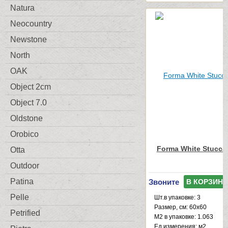
Natura
Neocountry
Newstone
North
OAK
Object 2cm
Object 7.0
Oldstone
Orobico
Forma White Stucca
Otta
Outdoor
Patina
Звоните
В КОРЗИНУ
Pelle
Шт.в упаковке: 3
Размер, см: 60x60
Petrified
М2 в упаковке: 1.063
Ед.измерения: м2