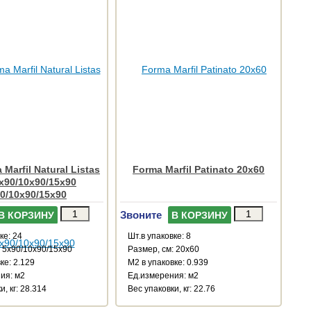
Marfil Natural Listas
Forma Marfil Patinato 20x60
x90/10x90/15x90
0/10x90/15x90
Звоните
В КОРЗИНУ
В КОРЗИНУ
ке: 24
Шт.в упаковке: 8
: 5x90/10x90/15x90
Размер, см: 20x60
ке: 2.129
М2 в упаковке: 0.939
ия: м2
Ед.измерения: м2
и, кг: 28.314
Веc упаковки, кг: 22.76