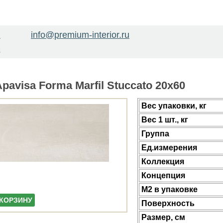
info@premium-interior.ru
1
2
pavisa Forma Marfil Stuccato 20x60
Веc упаковки, кг
Вес 1 шт., кг
Группа
Ед.измерения
Коллекция
Концепция
М2 в упаковке
 КОРЗИНУ
Поверхность
Размер, см