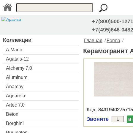
+7(800)500-127
+7(495)646-048
Коллекции
Главная
/
Forma
/
A.Mano
Керамогранит A
Agata s-12
Alchemy 7.0
Aluminum
Anarchy
Aquarela
Artec 7.0
Код:
8431940275715
Beton
Звоните
В
Borghini
Burlington