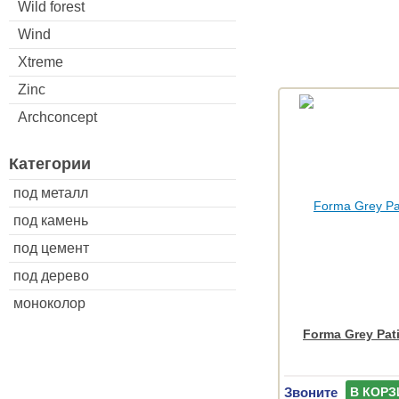
Wild forest
Wind
Xtreme
Zinc
Archconcept
Категории
под металл
под камень
под цемент
под дерево
моноколор
Forma Grey Pat
Звоните
В КОРЗ