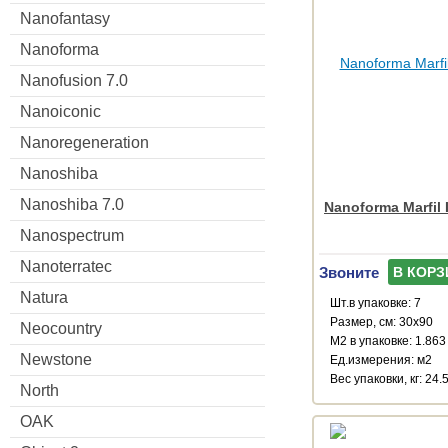
Nanofantasy
Nanoforma
Nanofusion 7.0
Nanoiconic
Nanoregeneration
Nanoshiba
Nanoshiba 7.0
Nanoforma Marfil 
Nanospectrum
Nanoterratec
Звоните
В КОРЗ
Natura
Шт.в упаковке: 7
Размер, см: 30x90
Neocountry
М2 в упаковке: 1.863
Newstone
Ед.измерения: м2
Веc упаковки, кг: 24.
North
OAK