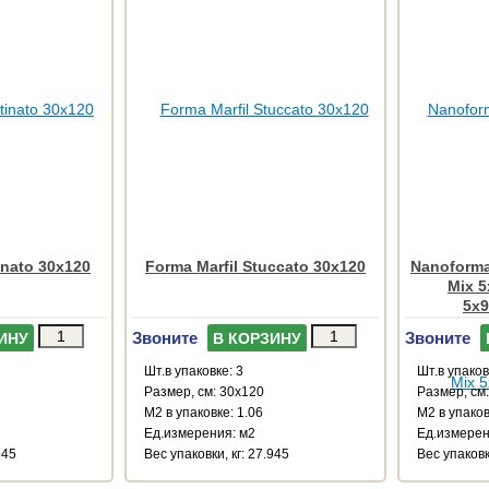
inato 30x120
Forma Marfil Stuccato 30x120
Nanoforma 
Mix 5
5x9
Звоните
Звоните
ИНУ
В КОРЗИНУ
Шт.в упаковке: 3
Шт.в упаков
Размер, см: 30x120
Размер, см
М2 в упаковке: 1.06
М2 в упаков
Ед.измерения: м2
Ед.измерен
945
Веc упаковки, кг: 27.945
Веc упаковк