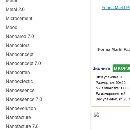
Metal
Metal 2.0
Microcement
Mood
Nanoarea 7.0
Nanocolors
Forma Marfil Pa
Nanoconcept
Nanoconcept 7.0
Звоните
В КОРЗ
Nanocorten
Шт.в упаковке: 3
Nanoeclectic
Размер, см: 60x60
М2 в упаковке: 1.063
Nanoessence
Ед.измерения: м2
Nanoessence 7.0
Веc упаковки, кг: 25.
Nanoevolution
Nanofacture
Nanofacture 7.0