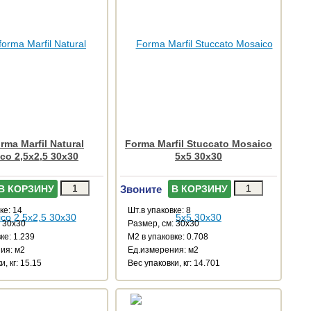
rma Marfil Natural
Forma Marfil Stuccato Mosaico
co 2,5x2,5 30x30
5x5 30x30
Звоните
В КОРЗИНУ
В КОРЗИНУ
ке: 14
Шт.в упаковке: 8
: 30x30
Размер, см: 30x30
ке: 1.239
М2 в упаковке: 0.708
ия: м2
Ед.измерения: м2
, кг: 15.15
Веc упаковки, кг: 14.701