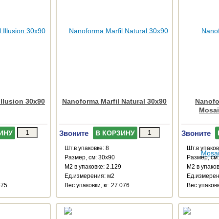
Illusion 30x90
Nanoforma Marfil Natural 30x90
Nanofo
Mosai
Звоните
Звоните
ИНУ
В КОРЗИНУ
Шт.в упаковке: 8
Шт.в упаков
Размер, см: 30x90
Размер, см
М2 в упаковке: 2.129
М2 в упаков
Ед.измерения: м2
Ед.измерен
575
Веc упаковки, кг: 27.076
Веc упаковки