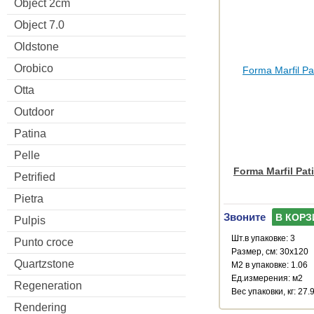
Object 2cm
Object 7.0
Oldstone
Orobico
Otta
Outdoor
Patina
Pelle
Forma Marfil Pat
Petrified
Pietra
Звоните
В КОРЗ
Pulpis
Шт.в упаковке: 3
Punto croce
Размер, см: 30x120
Quartzstone
М2 в упаковке: 1.06
Ед.измерения: м2
Regeneration
Веc упаковки, кг: 27.
Rendering