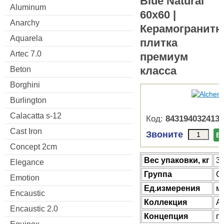
Blue Natural
Aluminum
60x60 |
Anarchy
Керамогранитн
Aquarela
плитка
Artec 7.0
премиум
класса
Beton
Borghini
Burlington
Calacatta s-12
Код:
8431940324130
Cast Iron
Звоните
В
Concept 2cm
Веc упаковки, кг
30
Elegance
Группа
G
Emotion
Ед.измерения
м
Encaustic
Коллекция
Al
Encaustic 2.0
Концепция
п