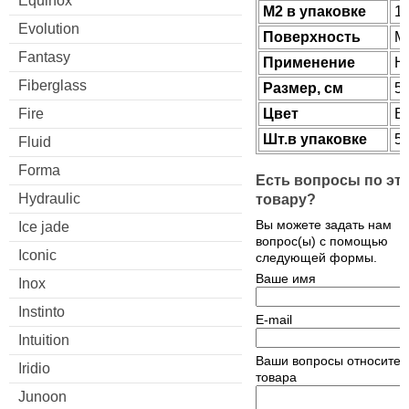
Equinox
М2 в упаковке
1.
Evolution
Поверхность
М
Fantasy
Применение
Н
Fiberglass
Размер, см
59
Fire
Цвет
B
Шт.в упаковке
5
Fluid
Forma
Есть вопросы по эт
Hydraulic
товару?
Вы можете задать нам
Ice jade
вопрос(ы) с помощью
Iconic
следующей формы.
Ваше имя
Inox
Instinto
E-mail
Intuition
Ваши вопросы относител
Iridio
товара
Junoon