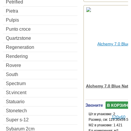
Petrified
Pietra
Pulpis
Punto croce
Quartzstone
Regeneration
Rendering
Rovere
South
Spectrum
Alchemy 7.0 Blue Natu
St.vincent
Statuario
Звоните
В КОРЗИНУ
Stonetech
Шт.в упаковке: 2
Super s-12
Размер, см: 119.30x59.55
М2 в упаковке: 1.421
Sybarum 2cm
Ед.измерения: м2