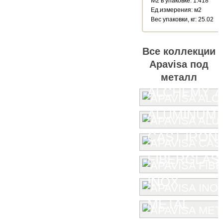
М2 в упаковке: 1.418
Ед.измерения: м2
Веc упаковки, кг: 25.02
Все коллекции
Apavisa под
металл
ALCHEMY 7.
ALUMINUM
CAST IRON
FIBERGLAS
INOX
METAL