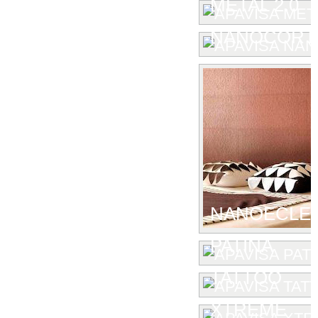
METAL 2.0
NANOCORT
NANOECLE
PATINA
TATTOO
XTREME