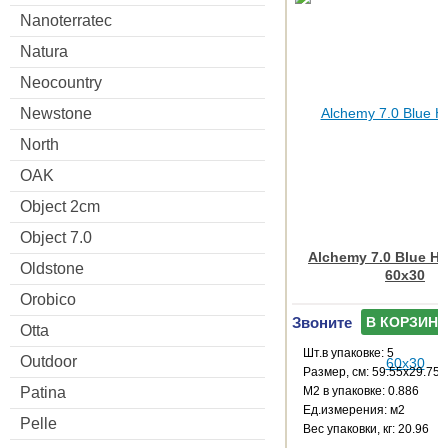
Nanoterratec
Natura
Neocountry
Newstone
North
OAK
Object 2cm
Object 7.0
Alchemy 7.0 Blue H
Oldstone
60x30
Orobico
Звоните
В КОРЗИНУ
Otta
Шт.в упаковке: 5
Outdoor
Размер, см: 59.55x29.75
Patina
М2 в упаковке: 0.886
Ед.измерения: м2
Pelle
Веc упаковки, кг: 20.96