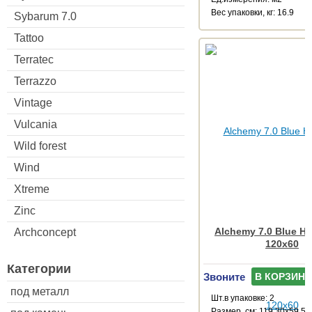
Веc упаковки, кг: 16.9
Sybarum 7.0
Tattoo
Terratec
Terrazzo
Vintage
Vulcania
Wild forest
Wind
Xtreme
Zinc
Alchemy 7.0 Blue H
Archconcept
120x60
Категории
Звоните
В КОРЗИНУ
под металл
Шт.в упаковке: 2
Размер, см: 119.30x59.55