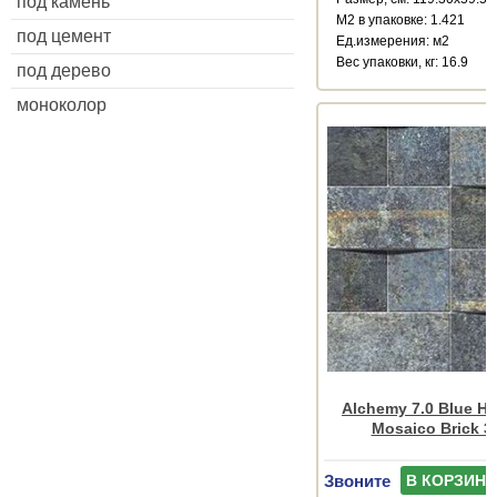
под камень
М2 в упаковке: 1.421
под цемент
Ед.измерения: м2
Веc упаковки, кг: 16.9
под дерево
моноколор
Alchemy 7.0 Blue H
Mosaico Brick 3
Звоните
В КОРЗИНУ