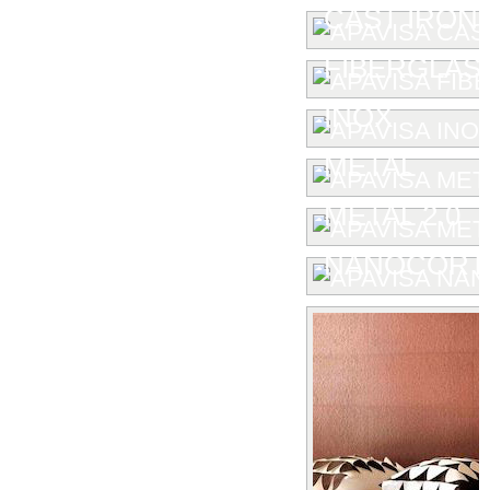
CAST IRON
FIBERGLAS
INOX
METAL
METAL 2.0
NANOCORT