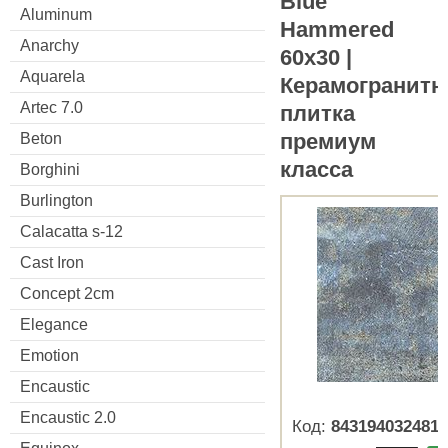
Blue
Aluminum
Hammered
Anarchy
60x30 |
Aquarela
Керамогранитн
Artec 7.0
плитка
премиум
Beton
класса
Borghini
Burlington
Calacatta s-12
Cast Iron
Concept 2cm
Elegance
Emotion
Encaustic
Encaustic 2.0
Код:
8431940324819