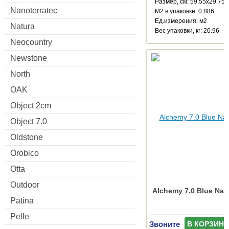
Размер, см: 59.55x29.75
Nanoterratec
М2 в упаковке: 0.886
Ед.измерения: м2
Natura
Веc упаковки, кг: 20.96
Neocountry
Newstone
North
OAK
Object 2cm
Object 7.0
Oldstone
Orobico
Otta
Outdoor
Alchemy 7.0 Blue Natu
Patina
Pelle
Звоните
В КОРЗИНУ