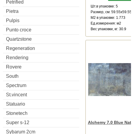
Petrified
Шт.в упаковке: 5
Pietra
Размер, см: 59.55x59.55
М2 в упаковке: 1.773
Pulpis
Ед.измерения: м2
Веc упаковки, кг: 30.9
Punto croce
Quartzstone
Regeneration
Rendering
Rovere
South
Spectrum
St.vincent
Statuario
Stonetech
Super s-12
Alchemy 7.0 Blue Natu
Sybarum 2cm