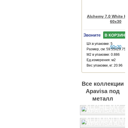
Alchemy 7.0 White 
60x30
Звоните
В КОРЗИНУ
Шт.в упаковке: 5
Размер, см: 59.55x29.75
М2 в упаковке: 0.886
Ед.измерения: м2
Веc упаковки, кг: 20.96
Все коллекции
Apavisa под
металл
ALCHEMY 7.
ALUMINUM