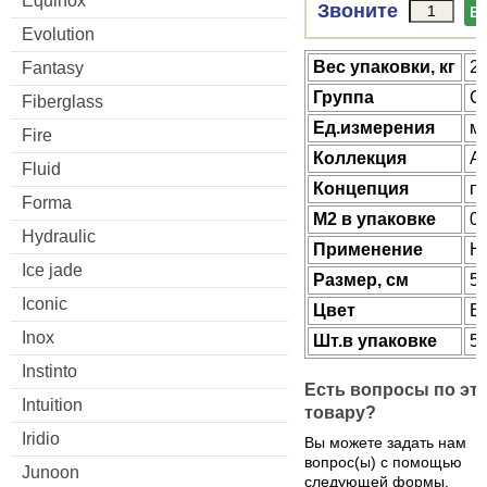
Equinox
Звоните
В
Evolution
Веc упаковки, кг
20
Fantasy
Группа
G
Fiberglass
Ед.измерения
м
Fire
Коллекция
Al
Fluid
Концепция
п
Forma
М2 в упаковке
0.
Hydraulic
Применение
Н
Ice jade
Размер, см
59
Iconic
Цвет
B
Inox
Шт.в упаковке
5
Instinto
Есть вопросы по эт
Intuition
товару?
Iridio
Вы можете задать нам
вопрос(ы) с помощью
Junoon
следующей формы.