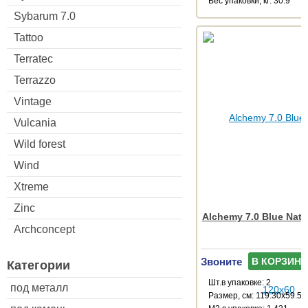
Веc упаковки, кг: 30.9
Sybarum 7.0
Tattoo
Terratec
Terrazzo
Vintage
Vulcania
Wild forest
Wind
Xtreme
Zinc
Alchemy 7.0 Blue Natu
Archconcept
Звоните
В КОРЗИНУ
Категории
Шт.в упаковке: 2
под металл
Размер, см: 119.30x59.55