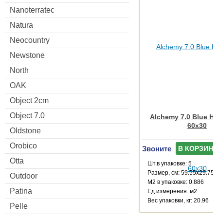
Nanoterratec
Natura
Neocountry
Newstone
North
OAK
Object 2cm
Object 7.0
Alchemy 7.0 Blue H
60x30
Oldstone
Orobico
Звоните
В КОРЗИНУ
Otta
Шт.в упаковке: 5
Размер, см: 59.55x29.75
Outdoor
М2 в упаковке: 0.886
Patina
Ед.измерения: м2
Веc упаковки, кг: 20.96
Pelle