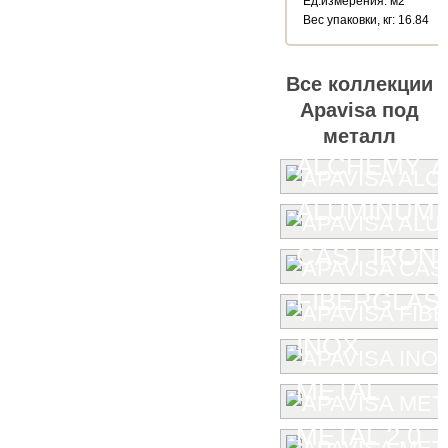
Ед.измерения: м2
Веc упаковки, кг: 16.84
Все коллекции
Apavisa под
металл
ALCHEMY 7.
ALUMINUM
CAST IRON
FIBERGLAS
INOX
METAL
METAL 2.0