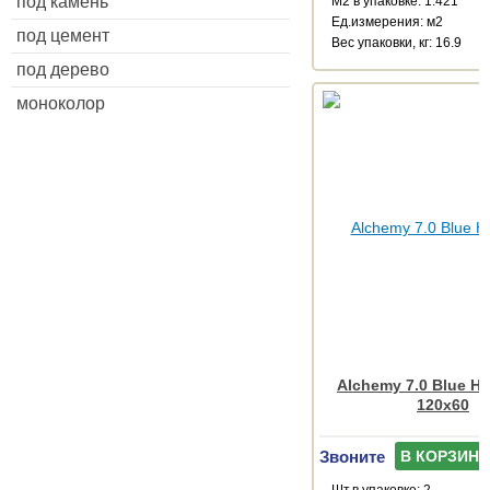
под камень
М2 в упаковке: 1.421
Ед.измерения: м2
под цемент
Веc упаковки, кг: 16.9
под дерево
моноколор
Alchemy 7.0 Blue H
120x60
Звоните
В КОРЗИНУ
Шт.в упаковке: 2