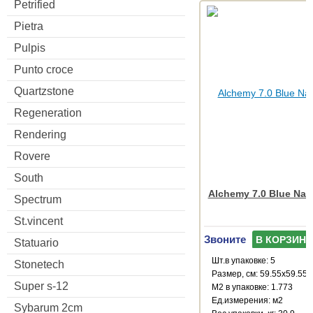
Petrified
Pietra
Pulpis
Punto croce
Quartzstone
Regeneration
Rendering
Rovere
South
Alchemy 7.0 Blue Natu
Spectrum
St.vincent
Звоните
В КОРЗИНУ
Statuario
Шт.в упаковке: 5
Stonetech
Размер, см: 59.55x59.55
Super s-12
М2 в упаковке: 1.773
Ед.измерения: м2
Sybarum 2cm