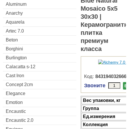
Blue Natural
Aluminum
Mosaico 5x5
Anarchy
30x30 |
Aquarela
Керамогранитн
Artec 7.0
плитка
премиум
Beton
класса
Borghini
Burlington
Calacatta s-12
Cast Iron
Код:
8431940326660
Concept 2cm
Звоните
В
Elegance
Веc упаковки, кг
Emotion
Группа
Encaustic
Ед.измерения
Encaustic 2.0
Коллекция