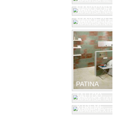
NANOCORT
NANOECLE
PATINA
TATTOO
XTREME