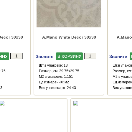
ecor 30x30
A.Mano White Decor 30x30
A.Mano
Звоните
Звоните
ИНУ
В КОРЗИНУ
Шт.в упаковке: 13
Шт.в упаков
9.75
Размер, см: 29.75x29.75
Размер, см:
М2 в упаковке: 1.151
М2 в упаков
Ед.измерения: м2
Ед.измерен
43
Веc упаковки, кг: 24.43
Веc упаковки