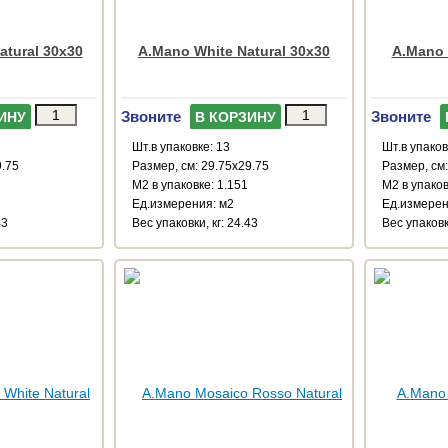
tural 30x30
A.Mano White Natural 30x30
A.Mano 
Звоните
Звоните
ИНУ
В КОРЗИНУ
Шт.в упаковке: 13
Шт.в упаков
9.75
Размер, см: 29.75x29.75
Размер, см:
М2 в упаковке: 1.151
М2 в упаков
Ед.измерения: м2
Ед.измерен
43
Веc упаковки, кг: 24.43
Веc упаковки