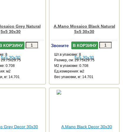
osaico Grey Natural
A.Mano Mosaico Black Natural
5x5 30x30
5x5 30x30
Звоните
В КОРЗИНУ
В КОРЗИНУ
ке: 8
Шт.в упаковке: 8
 29.75x29.75
Размер, см: 29.75x29.75
ке: 0.708
М2 в упаковке: 0.708
ия: м2
Ед.измерения: м2
и, кг: 14.701
Веc упаковки, кг: 14.701