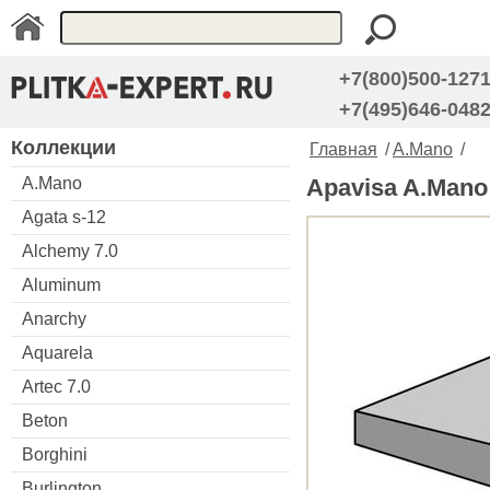
+7(800)500-127
+7(495)646-048
Коллекции
Главная
/
A.Mano
/
A.Mano
Apavisa A.Mano
Agata s-12
Alchemy 7.0
Aluminum
Anarchy
Aquarela
Artec 7.0
Beton
Borghini
Burlington