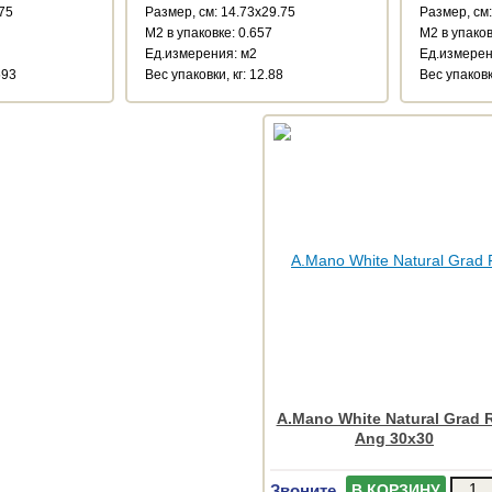
.75
Размер, см: 14.73x29.75
Размер, см:
М2 в упаковке: 0.657
М2 в упаков
Ед.измерения: м2
Ед.измерен
593
Веc упаковки, кг: 12.88
Веc упаковки
A.Mano White Natural Grad 
Ang 30x30
Звоните
В КОРЗИНУ