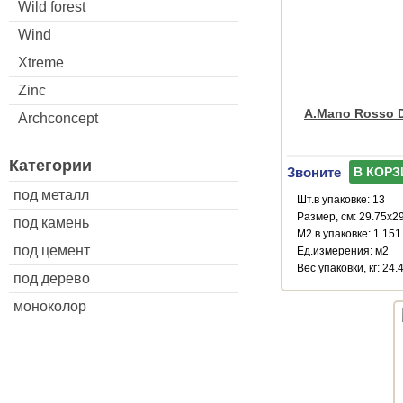
Wild forest
Wind
Xtreme
Zinc
A.Mano Rosso D
Archconcept
Категории
Звоните
В КОРЗ
под металл
Шт.в упаковке: 13
Размер, см: 29.75x2
под камень
М2 в упаковке: 1.151
под цемент
Ед.измерения: м2
Веc упаковки, кг: 24.
под дерево
моноколор