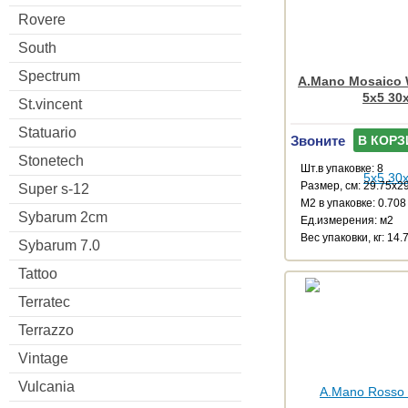
Rovere
South
Spectrum
A.Mano Mosaico W
5x5 30
St.vincent
Statuario
Звоните
В КОРЗ
Stonetech
Шт.в упаковке: 8
Размер, см: 29.75x2
Super s-12
М2 в упаковке: 0.708
Sybarum 2cm
Ед.измерения: м2
Веc упаковки, кг: 14.
Sybarum 7.0
Tattoo
Terratec
Terrazzo
Vintage
Vulcania