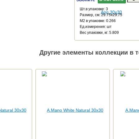
Шт.в упаковке: 3
Размер, см: 29.75x29.75
М2 в упаковке: 0.266
Ед.измерения: шт
Веc упаковки, кг: 5.809
Другие элементы коллекции в т