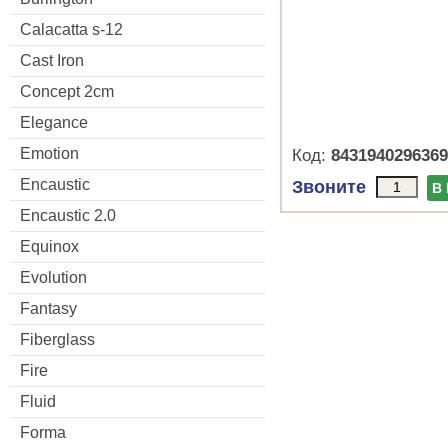
Calacatta s-12
Cast Iron
Concept 2cm
Elegance
Emotion
Код:
8431940296369
Encaustic
Звоните
В
Encaustic 2.0
Equinox
Evolution
Fantasy
Fiberglass
Fire
Fluid
Forma