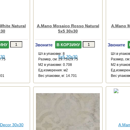
hite Natural
A.Mano Mosaico Rosso Natural
A.Mano M
x30
5x5 30x30
Звоните
Звоните
ИНУ
В КОРЗИНУ
Шт.в упаковке: 8
Шт.в упаков
9.75
Размер, см: 29.75x29.75
Размер, см:
М2 в упаковке: 0.708
М2 в упаков
Ед.измерения: м2
Ед.измерен
701
Веc упаковки, кг: 14.701
Веc упаковк