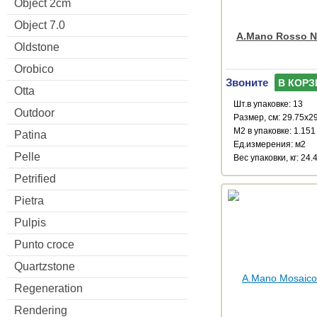
Object 2cm
Object 7.0
A.Mano Rosso Na
Oldstone
Orobico
Звоните
В КОРЗ
Otta
Шт.в упаковке: 13
Outdoor
Размер, см: 29.75x2
М2 в упаковке: 1.151
Patina
Ед.измерения: м2
Pelle
Веc упаковки, кг: 24.
Petrified
Pietra
Pulpis
Punto croce
Quartzstone
Regeneration
Rendering