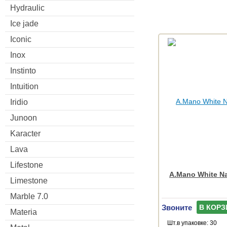
Hydraulic
Ice jade
Iconic
Inox
Instinto
Intuition
Iridio
Junoon
Karacter
Lava
Lifestone
A.Mano White Na
Limestone
Marble 7.0
Звоните
В КОРЗ
Materia
Шт.в упаковке: 30