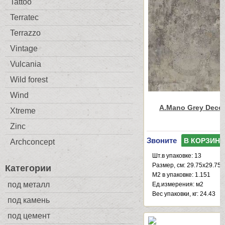
Tattoo
Terratec
Terrazzo
Vintage
Vulcania
Wild forest
Wind
A.Mano Grey Decor
Xtreme
Zinc
Звоните
В КОРЗИНУ
Archconcept
Шт.в упаковке: 13
Размер, см: 29.75x29.75
Категории
М2 в упаковке: 1.151
под металл
Ед.измерения: м2
Веc упаковки, кг: 24.43
под камень
под цемент