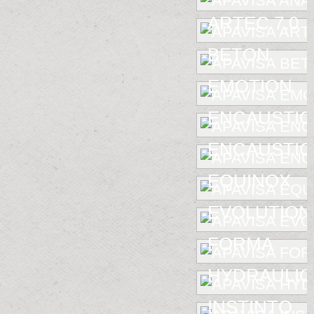
ARTEC 7.0
BETON
EMOTION
ENCAUSTIC
ENCAUSTIC 
EQUINOX
EVOLUTION
FORMA
HYDRAULIC
INSTINTO