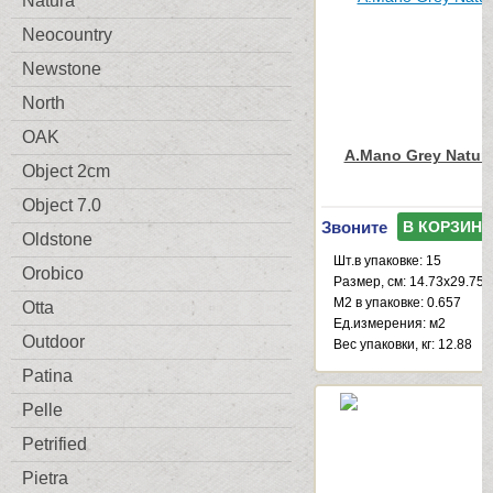
Natura
Neocountry
Newstone
North
OAK
A.Mano Grey Natura
Object 2cm
Object 7.0
Звоните
В КОРЗИНУ
Oldstone
Шт.в упаковке: 15
Orobico
Размер, см: 14.73x29.75
М2 в упаковке: 0.657
Otta
Ед.измерения: м2
Outdoor
Веc упаковки, кг: 12.88
Patina
Pelle
Petrified
Pietra