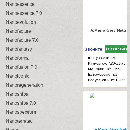
Nanoessence
Nanoessence 7.0
Nanoevolution
A.Mano Grey Natura
Nanofacture
Nanofacture 7.0
Звоните
Nanofantasy
В КОРЗИНУ
Nanoforma
Шт.в упаковке: 30
Размер, см: 7.30x29.75
Nanofusion 7.0
М2 в упаковке: 0.652
Ед.измерения: м2
Nanoiconic
Веc упаковки, кг: 18.595
Nanoregeneration
Nanoshiba
Nanoshiba 7.0
Nanospectrum
Nanoterratec