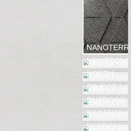
NANOTERR
NEWSTONE
NORTH
OBJECT 7.0
OUTDOOR
REGENERA
RENDERIN