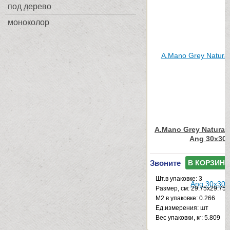
под дерево
моноколор
A.Mano Grey Natural
Ang 30x30
Звоните
В КОРЗИНУ
Шт.в упаковке: 3
Размер, см: 29.75x29.75
М2 в упаковке: 0.266
Ед.измерения: шт
Веc упаковки, кг: 5.809