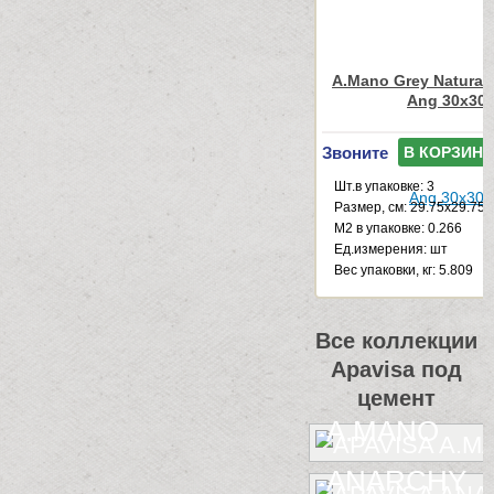
A.Mano Grey Natural
Ang 30x30
Звоните
В КОРЗИНУ
Шт.в упаковке: 3
Размер, см: 29.75x29.75
М2 в упаковке: 0.266
Ед.измерения: шт
Веc упаковки, кг: 5.809
Все коллекции
Apavisa под
цемент
A.MANO
ANARCHY