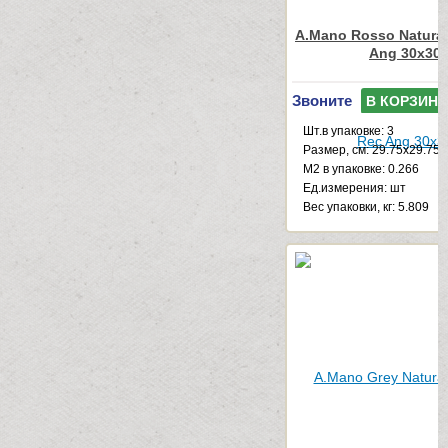
A.Mano Rosso Natural
Ang 30x30
Звоните
В КОРЗИНУ
Шт.в упаковке: 3
Размер, см: 29.75x29.75
М2 в упаковке: 0.266
Ед.измерения: шт
Веc упаковки, кг: 5.809