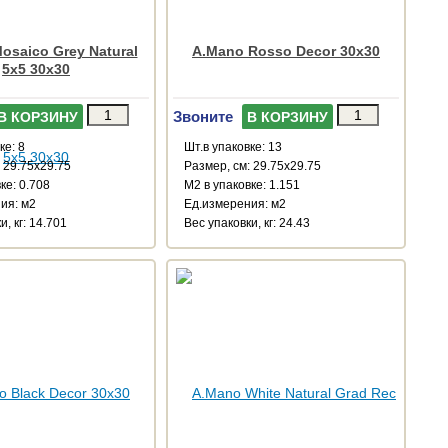
osaico Grey Natural
A.Mano Rosso Decor 30x30
5x5 30x30
Звоните
В КОРЗИНУ
В КОРЗИНУ
ке: 8
Шт.в упаковке: 13
 29.75x29.75
Размер, см: 29.75x29.75
ке: 0.708
М2 в упаковке: 1.151
ия: м2
Ед.измерения: м2
и, кг: 14.701
Веc упаковки, кг: 24.43