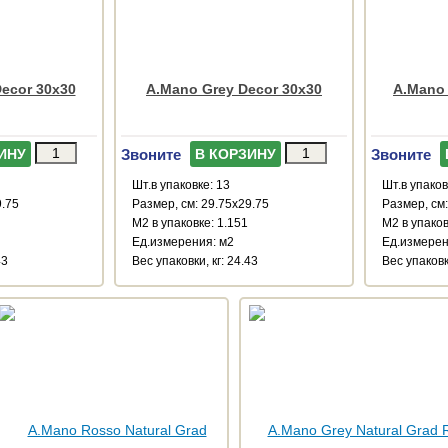
ecor 30x30
A.Mano Grey Decor 30x30
A.Mano 
Звоните
Звоните
ИНУ
В КОРЗИНУ
Шт.в упаковке: 13
Шт.в упаков
9.75
Размер, см: 29.75x29.75
Размер, см:
М2 в упаковке: 1.151
М2 в упаков
Ед.измерения: м2
Ед.измерен
43
Веc упаковки, кг: 24.43
Веc упаковки