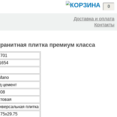
0
Доставка и оплата
Контакты
огранитная плитка премиум класса
.701
1654
Mano
д цемент
708
товая
иверсальная плитка
.75x29.75