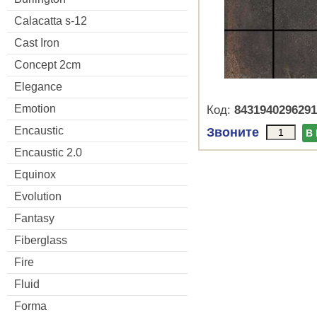
Calacatta s-12
Cast Iron
Concept 2cm
Elegance
Emotion
Код:
8431940296291
Encaustic
Звоните
В
Encaustic 2.0
Equinox
Evolution
Fantasy
Fiberglass
Fire
Fluid
Forma