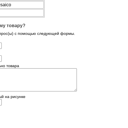
saico
му товару?
опрос(ы) с помощью следующей формы.
но товара
ый на рисунке