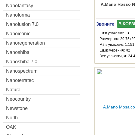
A.Mano Rosso Na
Nanofantasy
Nanoforma
Звоните
В КОРЗ
Nanofusion 7.0
Nanoiconic
Шт.в упаковке: 13
Размер, см: 29.75x2
Nanoregeneration
М2 в упаковке: 1.151
Ед.измерения: м2
Nanoshiba
Веc упаковки, кг: 24.
Nanoshiba 7.0
Nanospectrum
Nanoterratec
Natura
Neocountry
Newstone
North
OAK