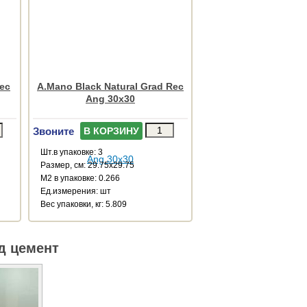
Rec
A.Mano Black Natural Grad Rec
Ang 30x30
Звоните
В КОРЗИНУ
Шт.в упаковке: 3
Размер, см: 29.75x29.75
М2 в упаковке: 0.266
Ед.измерения: шт
Веc упаковки, кг: 5.809
д цемент