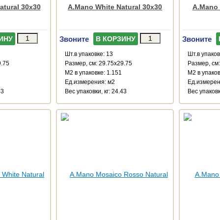
tural 30x30
A.Mano White Natural 30x30
A.Mano 
Звоните
Звоните
ИНУ
В КОРЗИНУ
Шт.в упаковке: 13
Шт.в упаков
9.75
Размер, см: 29.75x29.75
Размер, см:
М2 в упаковке: 1.151
М2 в упаков
Ед.измерения: м2
Ед.измерен
43
Веc упаковки, кг: 24.43
Веc упаковки