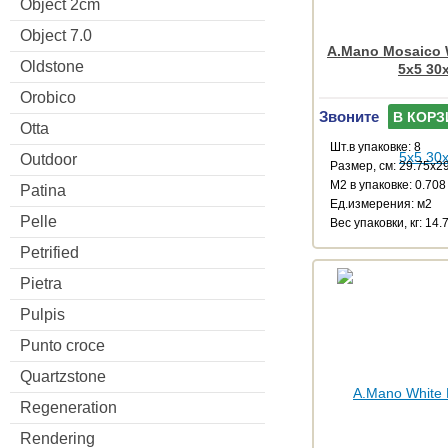
Object 2cm
Object 7.0
A.Mano Mosaico W
Oldstone
5x5 30
Orobico
Звоните
В КОРЗ
Otta
Шт.в упаковке: 8
Outdoor
Размер, см: 29.75x2
М2 в упаковке: 0.708
Patina
Ед.измерения: м2
Pelle
Веc упаковки, кг: 14.
Petrified
Pietra
Pulpis
Punto croce
Quartzstone
Regeneration
Rendering