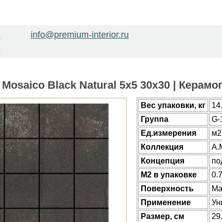
info@premium-interior.ru
1
2
 Mosaico Black Natural 5x5 30x30 | Керам
Веc упаковки, кг
14
Группа
G-
Ед.измерения
м2
Коллекция
A.
Концепция
по
М2 в упаковке
0.
Поверхность
Ма
Применение
Ун
Размер, см
29