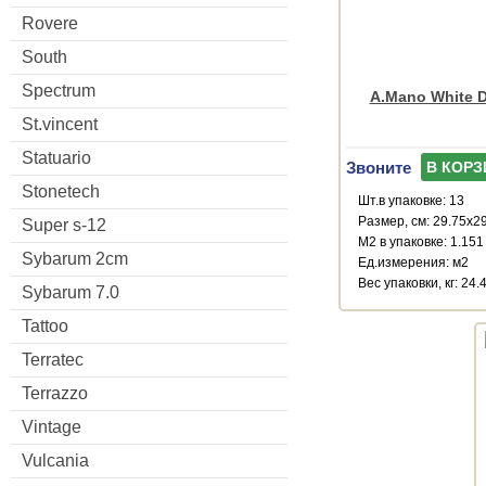
Rovere
South
Spectrum
A.Mano White D
St.vincent
Statuario
Звоните
В КОРЗ
Stonetech
Шт.в упаковке: 13
Размер, см: 29.75x2
Super s-12
М2 в упаковке: 1.151
Sybarum 2cm
Ед.измерения: м2
Веc упаковки, кг: 24.
Sybarum 7.0
Tattoo
Terratec
Terrazzo
Vintage
Vulcania