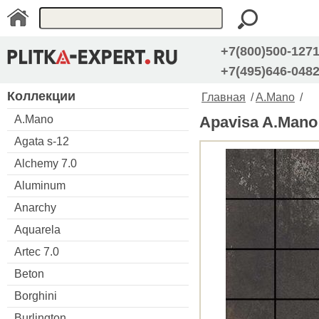
+7(800)500-127
+7(495)646-048
Коллекции
Главная
/
A.Mano
/
A.Mano
Apavisa A.Mano
Agata s-12
Alchemy 7.0
Aluminum
Anarchy
Aquarela
Artec 7.0
Beton
Borghini
Burlington