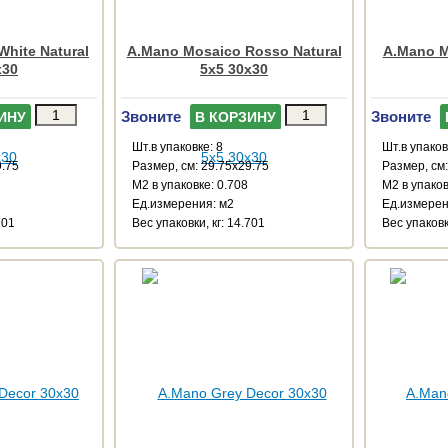
hite Natural
A.Mano Mosaico Rosso Natural
A.Mano M
x30
5x5 30x30
Звоните
Звоните
ИНУ
В КОРЗИНУ
Шт.в упаковке: 8
Шт.в упаков
9.75
Размер, см: 29.75x29.75
Размер, см:
М2 в упаковке: 0.708
М2 в упаков
Ед.измерения: м2
Ед.измерен
701
Веc упаковки, кг: 14.701
Веc упаковк