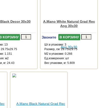
Black Decor 30x30
A.Mano White Natural Grad Rec
Ang 30x30
Звоните
В КОРЗИНУ
В КОРЗИНУ
ке: 13
Шт.в упаковке: 3
 29.75x29.75
Размер, см: 29.75x29.75
ке: 1.151
М2 в упаковке: 0.266
ия: м2
Ед.измерения: шт
, кг: 24.43
Веc упаковки, кг: 5.809