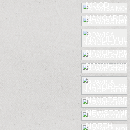
MOOD
NANOAREA 
NANOEVOL
NANOFORM
NANOFUSIO
NANOREGE
NANOTERR
NEWSTONE
NORTH