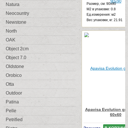
Размер, см: 90x90
Natura
М2 в упаковке: 0.8
Neocountry
Ед.измерения: м2
Веc упаковки, кг: 21.91
Newstone
North
OAK
Object 2cm
Object 7.0
Oldstone
Orobico
Otta
Outdoor
Patina
Apavisa Evolution gre
Pelle
60x60
Petrified