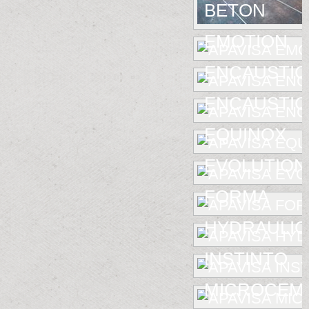
BETON
EMOTION
ENCAUSTIC
ENCAUSTIC 
EQUINOX
EVOLUTION
FORMA
HYDRAULIC
INSTINTO
MICROCEM