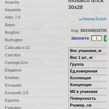
mosaico brick
Anarchy
30x28
Aquarela
Artec 7.0
Beton
Код:
8431940187056
Borghini
Звоните
В
Burlington
Calacatta s-12
Веc упаковки, кг
Cast Iron
Вес 1 шт., кг
Concept 2cm
Группа
Elegance
Ед.измерения
Emotion
Коллекция
Концепция
Encaustic
М2 в упаковке
Encaustic 2.0
Поверхность
Equinox
Размер, см
Evolution