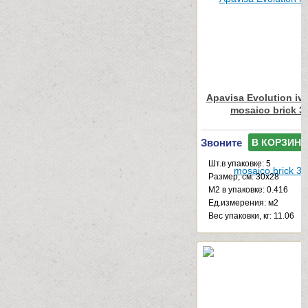
Apavisa Evolution ivo
mosaico brick 3
Звоните
В КОРЗИНУ
Шт.в упаковке: 5
Размер, см: 30x28
М2 в упаковке: 0.416
Ед.измерения: м2
Веc упаковки, кг: 11.06