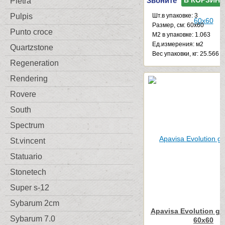
Звоните
В КОРЗИНУ
Pietra
Pulpis
Шт.в упаковке: 3
Размер, см: 60x60
Punto croce
М2 в упаковке: 1.063
Ед.измерения: м2
Quartzstone
Веc упаковки, кг: 25.566
Regeneration
Rendering
Rovere
South
Spectrum
St.vincent
Statuario
Stonetech
Super s-12
Sybarum 2cm
Apavisa Evolution gre
Sybarum 7.0
60x60