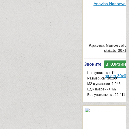
Apavisa Nanoevolut
striato 30x6
Звоните
В КОРЗИНУ
Шт.в упаковке: 11
Размер, см: 30x60
М2 в упаковке: 1.948
Ед.измерения: м2
Веc упаковки, кг: 22.411