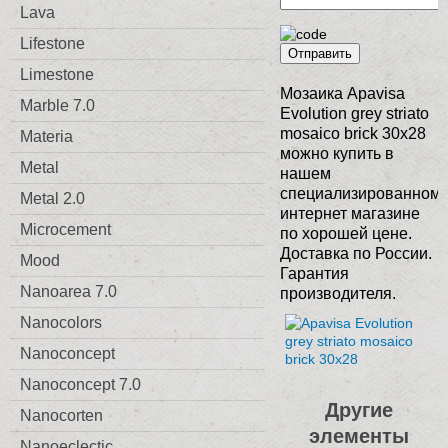
Lava
Lifestone
Отправить
Limestone
Мозаика Apavisa
Marble 7.0
Evolution grey striato
mosaico brick 30x28
Materia
можно купить в
Metal
нашем
специализированном
Metal 2.0
интернет магазине
Microcement
по хорошей цене.
Доставка по России.
Mood
Гарантия
Nanoarea 7.0
производителя.
Nanocolors
Nanoconcept
Nanoconcept 7.0
Другие
Nanocorten
элементы
Nanoeclectic