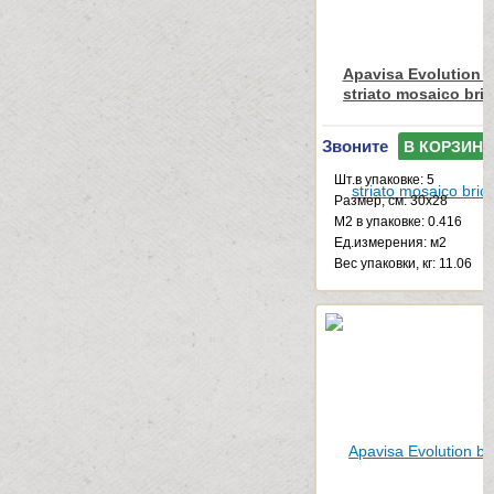
Apavisa Evolution a
striato mosaico bri
Звоните
В КОРЗИНУ
Шт.в упаковке: 5
Размер, см: 30x28
М2 в упаковке: 0.416
Ед.измерения: м2
Веc упаковки, кг: 11.06