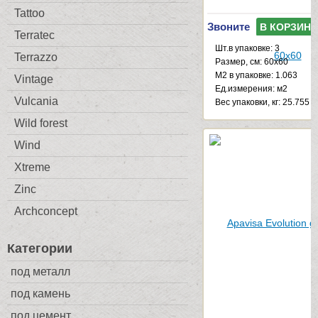
Tattoo
Звоните
В КОРЗИНУ
Terratec
Шт.в упаковке: 3
Terrazzo
Размер, см: 60x60
М2 в упаковке: 1.063
Vintage
Ед.измерения: м2
Vulcania
Веc упаковки, кг: 25.755
Wild forest
Wind
Xtreme
Zinc
Archconcept
Категории
под металл
под камень
под цемент