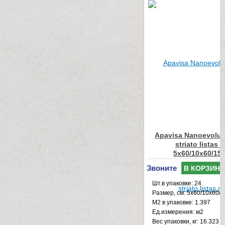
Apavisa Nanoevolut
striato listas 
5x60/10x60/15
Звоните
В КОРЗИНУ
Шт.в упаковке: 24
Размер, см: 5x60/10x60/
М2 в упаковке: 1.397
Ед.измерения: м2
Веc упаковки, кг: 16.323