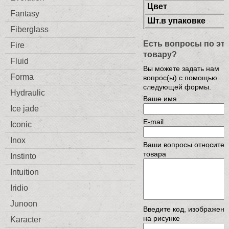
Цвет
Fantasy
Шт.в упаковке
Fiberglass
Есть вопросы по эт
Fire
товару?
Fluid
Вы можете задать нам
Forma
вопрос(ы) с помощью
следующей формы.
Hydraulic
Ваше имя
Ice jade
E-mail
Iconic
Inox
Ваши вопросы относител
товара
Instinto
Intuition
Iridio
Junoon
Введите код, изображен
на рисунке
Karacter