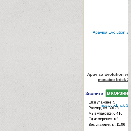
Apavisa Evolution whi
mosaico brick 3
Звоните
В КОРЗИНУ
Шт.в упаковке: 5
Размер, см: 30x28
М2 в упаковке: 0.416
Ед.измерения: м2
Веc упаковки, кг: 11.06