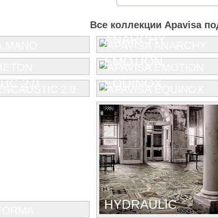
Все коллекции Apavisa по
ANARCHY
EMOTION
IC 2.0
EQUINOX
HYDRAULIC