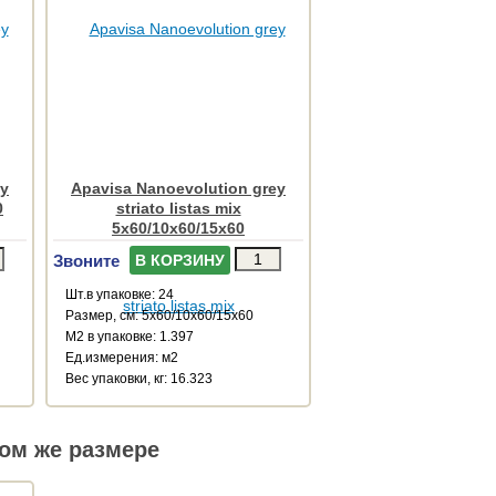
ey
Apavisa Nanoevolution grey
0
striato listas mix
5x60/10x60/15x60
Звоните
В КОРЗИНУ
Шт.в упаковке: 24
Размер, см: 5x60/10x60/15x60
М2 в упаковке: 1.397
Ед.измерения: м2
Веc упаковки, кг: 16.323
ом же размере