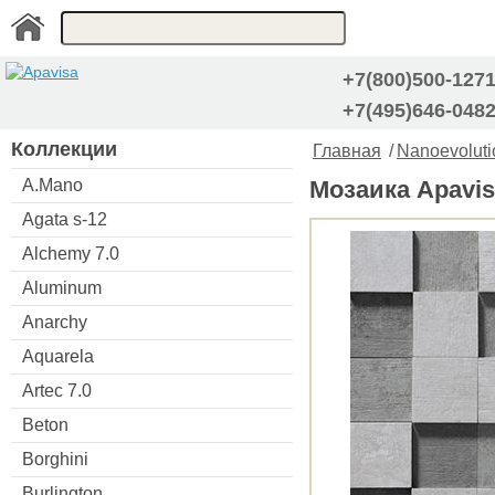
+7(800)500-127
+7(495)646-048
Коллекции
Главная
/
Nanoevoluti
A.Mano
Мозаика Apavisa
Agata s-12
Alchemy 7.0
Aluminum
Anarchy
Aquarela
Artec 7.0
Beton
Borghini
Burlington