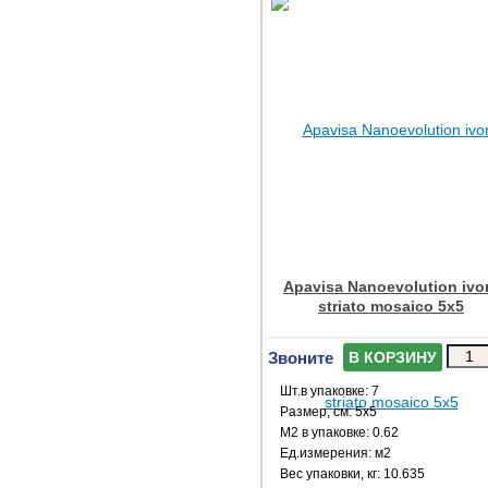
Apavisa Nanoevolution ivo
striato mosaico 5x5
Звоните
В КОРЗИНУ
Шт.в упаковке: 7
Размер, см: 5x5
М2 в упаковке: 0.62
Ед.измерения: м2
Веc упаковки, кг: 10.635