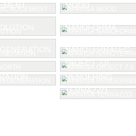
EMENT
MOOD
OLUTION
NANOFORMA
GENERATION
NANOTERRATEC
OBJECT 7.0
RATION
RENDERING
TERRAZZO