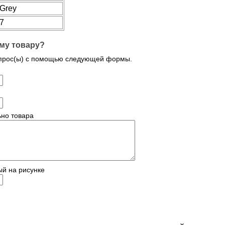
Grey
7
му товару?
опрос(ы) с помощью следующей формы.
но товара
ый на рисунке