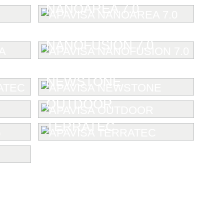
NANOAREA 7.0
NANOFUSION 7.0
NEWSTONE
OUTDOOR
TERRATEC