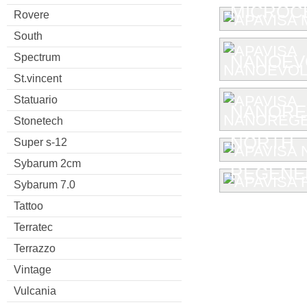
MICROC
Rovere
South
Spectrum
NANOEV
St.vincent
Statuario
NANORE
Stonetech
NORTH
Super s-12
Sybarum 2cm
REGENE
Sybarum 7.0
Tattoo
Terratec
Terrazzo
Vintage
Vulcania