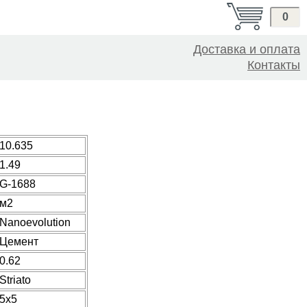
0
Доставка и оплата
Контакты
10.635
1.49
G-1688
м2
Nanoevolution
Цемент
0.62
Striato
5x5