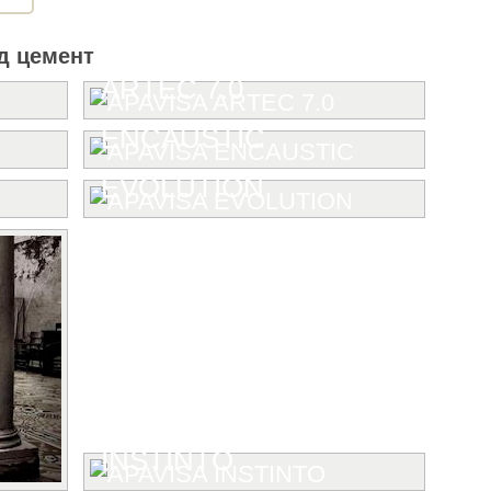
д цемент
ARTEC 7.0
ENCAUSTIC
EVOLUTION
INSTINTO