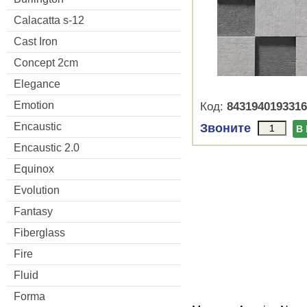
Calacatta s-12
Cast Iron
Concept 2cm
Elegance
Emotion
Код:
8431940193316
Encaustic
Звоните
В
Encaustic 2.0
Equinox
Evolution
Fantasy
Fiberglass
Fire
Fluid
Forma