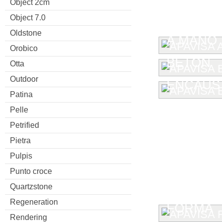
Object 2cm
Object 7.0
Oldstone
A.MANO
Orobico
BETON
Otta
Outdoor
ENCAUST
Patina
Pelle
Petrified
Pietra
Pulpis
Punto croce
Quartzstone
Regeneration
FORMA
Rendering