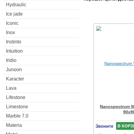
Hydraulic
Ice jade
Iconic
Inox
Instinto
Intuition
Iridio
Junoon
Karacter
Lava
Lifestone
Nanospectrum Wh
Limestone
90x9
Marble 7.0
Materia
Звоните
В КОРЗ