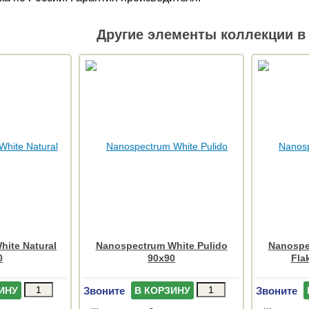
Другие элементы коллекции в 
ite Natural
Nanospectrum White Pulido
Nanospe
0
90x90
Fla
Звоните
Звоните
ИНУ
В КОРЗИНУ