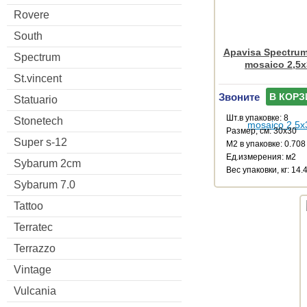
Rovere
South
Apavisa Spectrum
Spectrum
mosaico 2,5x
St.vincent
Звоните
В КОРЗ
Statuario
Шт.в упаковке: 8
Stonetech
Размер, см: 30x30
Super s-12
М2 в упаковке: 0.708
Ед.измерения: м2
Sybarum 2cm
Веc упаковки, кг: 14.
Sybarum 7.0
Tattoo
Terratec
Terrazzo
Vintage
Vulcania