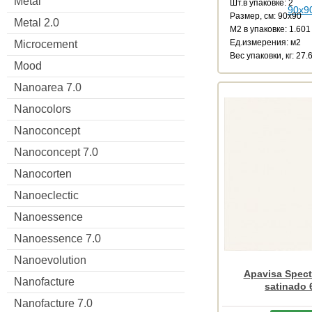
Metal
Шт.в упаковке: 2
Размер, см: 90x90
Metal 2.0
М2 в упаковке: 1.601
Ед.измерения: м2
Microcement
Веc упаковки, кг: 27.
Mood
Nanoarea 7.0
Nanocolors
Nanoconcept
Nanoconcept 7.0
Nanocorten
Nanoeclectic
Nanoessence
Nanoessence 7.0
Nanoevolution
Apavisa Spect
Nanofacture
satinado 
Nanofacture 7.0