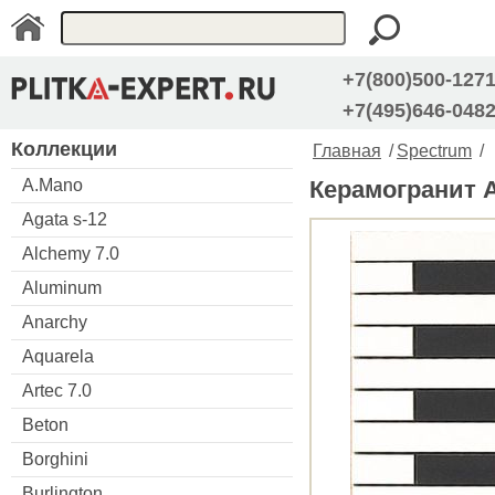
+7(800)500-127
+7(495)646-048
Коллекции
Главная
/
Spectrum
/
A.Mano
Керамогранит Ap
Agata s-12
Alchemy 7.0
Aluminum
Anarchy
Aquarela
Artec 7.0
Beton
Borghini
Burlington