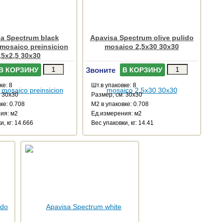
a Spectrum black
Apavisa Spectrum olive pulido
mosaico preinsicion
mosaico 2,5x30 30x30
,5x2,5 30x30
Звоните
В КОРЗИНУ
В КОРЗИНУ
ке: 8
Шт.в упаковке: 8
: 30x30
Размер, см: 30x30
ке: 0.708
М2 в упаковке: 0.708
ия: м2
Ед.измерения: м2
и, кг: 14.666
Веc упаковки, кг: 14.41