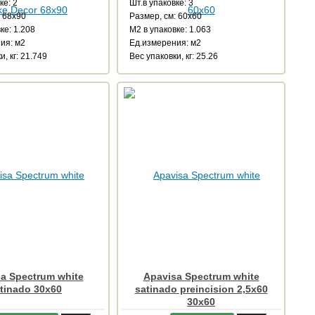
ке: 2
Шт.в упаковке: 3
: 68x90
Размер, см: 60x60
ке: 1.208
М2 в упаковке: 1.063
ия: м2
Ед.измерения: м2
и, кг: 21.749
Веc упаковки, кг: 25.26
a Spectrum white
Apavisa Spectrum white
tinado 30x60
satinado preincision 2,5x60
30x60