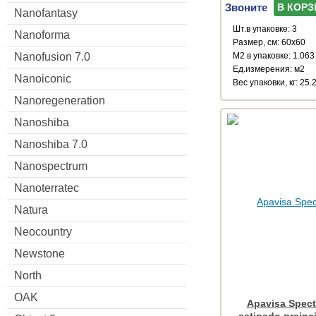
Звоните
В КОРЗ
Nanofantasy
Шт.в упаковке: 3
Nanoforma
Размер, см: 60x60
Nanofusion 7.0
М2 в упаковке: 1.063
Ед.измерения: м2
Nanoiconic
Веc упаковки, кг: 25.
Nanoregeneration
Nanoshiba
Nanoshiba 7.0
Nanospectrum
Nanoterratec
Natura
Neocountry
Newstone
North
OAK
Apavisa Spect