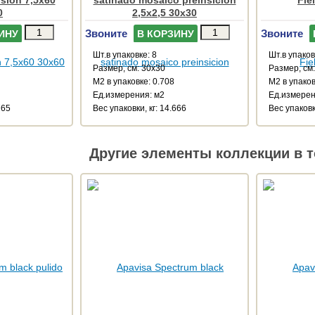
ision 7,5x60
satinado mosaico preinsicion
Fie
0
2,5x2,5 30x30
Звоните
Звоните
ИНУ
В КОРЗИНУ
Шт.в упаковке: 8
Шт.в упаков
Размер, см: 30x30
Размер, см
М2 в упаковке: 0.708
М2 в упаков
Ед.измерения: м2
Ед.измерен
765
Веc упаковки, кг: 14.666
Веc упаковки
Другие элементы коллекции в т