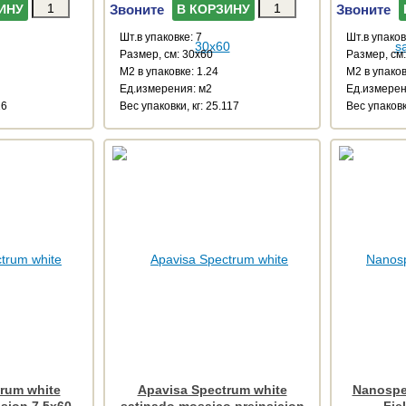
Звоните
Звоните
ИНУ
В КОРЗИНУ
Шт.в упаковке: 7
Шт.в упаков
Размер, см: 30x60
Размер, см
М2 в упаковке: 1.24
М2 в упаков
Ед.измерения: м2
Ед.измерен
26
Веc упаковки, кг: 25.117
Веc упаковк
rum white
Apavisa Spectrum white
Nanospe