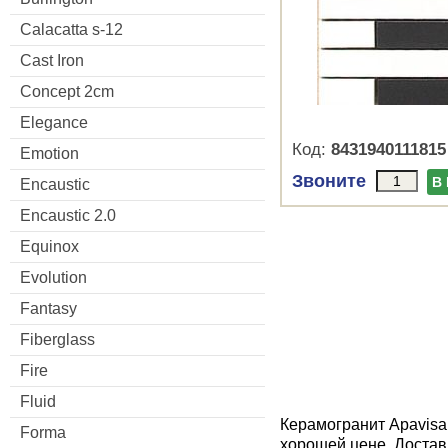
Calacatta s-12
Cast Iron
Concept 2cm
Elegance
Код:
8431940111815
Emotion
Звоните
В
Encaustic
Encaustic 2.0
Equinox
Evolution
Fantasy
Fiberglass
Fire
Fluid
Керамогранит Apavisa 
Forma
хорошей цене. Достав