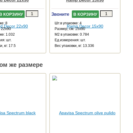
ld Decor 22x90
Ramp Decor 15x90
Звоните
В КОРЗИНУ
В КОРЗИНУ
ке: 8
Шт.в упаковке: 4
: 22x90
Размер, см: 15x90
ке: 1.032
М2 в упаковке: 0.784
ия: шт.
Ед.измерения: шт.
, кг: 17.5
Веc упаковки, кг: 13.336
ом же размере