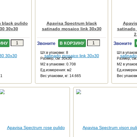
 black pulido
Apavisa Spectrum black
Apavis
30 30x30
satinado mosaico link 30x30
satinado 
2
Звоните
Звоните
ИНУ
В КОРЗИНУ
Шт.в упаковке: 8
Шт.в упаков
Размер, см: 30x30
Размер, см
М2 в упаковке: 0.708
М2 в упаков
Ед.измерения: м2
Ед.измерен
41
Веc упаковки, кг: 14.665
Веc упаковк