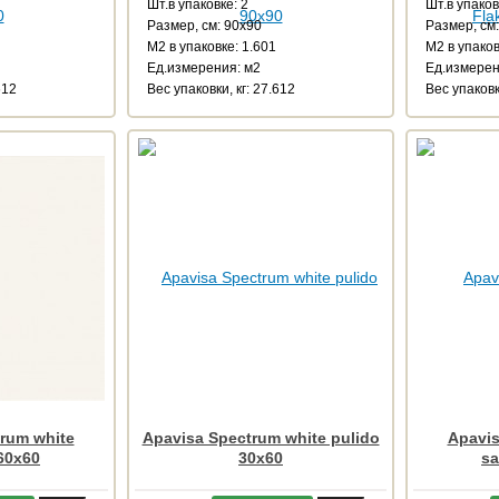
Шт.в упаковке: 2
Шт.в упаков
Размер, см: 90x90
Размер, см
М2 в упаковке: 1.601
М2 в упаков
Ед.измерения: м2
Ед.измерен
612
Веc упаковки, кг: 27.612
Веc упаковк
rum white
Apavisa Spectrum white pulido
Apavis
60x60
30x60
sa