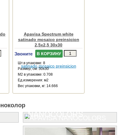
ido
Apavisa Spectrum white
satinado mosaico preinsicion
2,5x2,5 30x30
Звоните
В КОРЗИНУ
Шт.в упаковке: 8
Размер, см: 30x30
М2 в упаковке: 0.708
Ед.измерения: м2
Веc упаковки, кг: 14.666
оноколор
NANOCOLORS