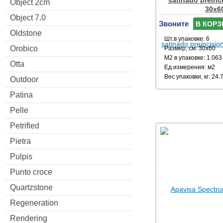
satinado preinc
Object 2cm
30x6
Object 7.0
Звоните
В КОРЗ
Oldstone
Шт.в упаковке: 6
Orobico
Размер, см: 30x60
М2 в упаковке: 1.063
Otta
Ед.измерения: м2
Веc упаковки, кг: 24.
Outdoor
Patina
Pelle
Petrified
Pietra
Pulpis
Punto croce
Quartzstone
Regeneration
Rendering