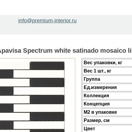
info@premium-interior.ru
1
2
avisa Spectrum white satinado mosaico li
Веc упаковки, кг
Вес 1 шт., кг
Группа
Ед.измерения
Коллекция
Концепция
М2 в упаковке
Размер, см
Цвет