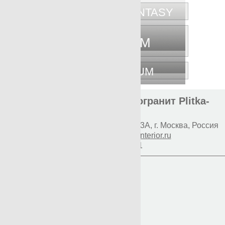
NANOFANTASY
NANOSPECTRUM
SPECTRUM
Элитная плитка и керамогранит Plitka-
Expert.ru
Наш адрес:
117997
Профсоюзная 93А
,
г. Москва
,
Россия
E-mail:
info@premium-interior.ru
+7(800)500-1271
Логин
Пароль
Вход
Регистрация
Мой пароль?