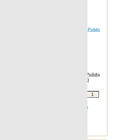
Otta
Outdoor
Patina
Pelle
Petrified
Pietra
Pulpis
Punto croce
Nanospectrum White Pulido
Field Decor 22x90
Quartzstone
Regeneration
Звоните
В КОРЗИНУ
Rendering
Шт.в упаковке: 8
Rovere
Размер, см: 22x90
М2 в упаковке: 1.032
South
Ед.измерения: шт.
Веc упаковки, кг: 17.5
Spectrum
St.vincent