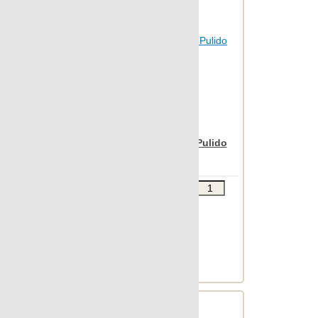
Nanoregeneration
Nanoshiba
Nanoshiba 7.0
Nanospectrum
Nanoterratec
Natura
Nanospectrum White Pulido
Neocountry
90x90
Newstone
Звоните
В КОРЗИНУ
North
Шт.в упаковке: 2
OAK
Размер, см: 90x90
Object 2cm
М2 в упаковке: 1.601
Ед.измерения: м2
Object 7.0
Веc упаковки, кг: 27.612
Oldstone
Orobico