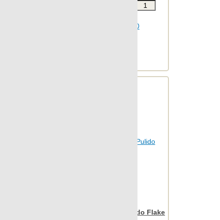
Звоните
В КОРЗИНУ
Шт.в упаковке: 2
Размер, см: 68x90
М2 в упаковке: 1.208
Ед.измерения: м2
Веc упаковки, кг: 21.749
Nanospectrum Blue Pulido Flake