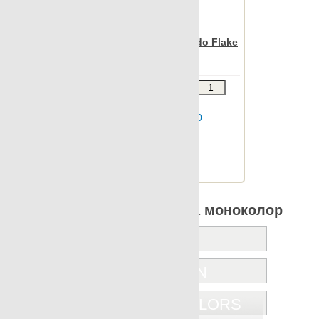
Nanospectrum Red Pulido Flake
Decor 68x90
Звоните
В КОРЗИНУ
Шт.в упаковке: 2
Размер, см: 68x90
М2 в упаковке: 1.208
Ед.измерения: м2
Веc упаковки, кг: 21.749
Все коллекции Apavisa моноколор
FANTASY
INTUITION
NANOCOLORS