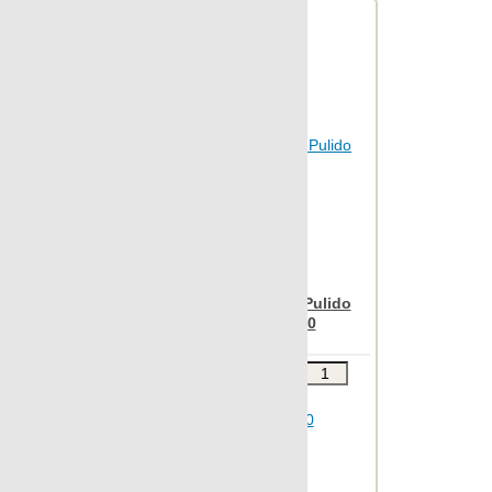
Statuario
Stonetech
Super s-12
Sybarum 2cm
Sybarum 7.0
Tattoo
Terratec
Terrazzo
Nanospectrum White Pulido
Vintage
Ramp Decor 15x90
Vulcania
Wild forest
Звоните
В КОРЗИНУ
Wind
Шт.в упаковке: 4
Размер, см: 15x90
Xtreme
М2 в упаковке: 0.784
Ед.измерения: шт.
Zinc
Веc упаковки, кг: 13.336