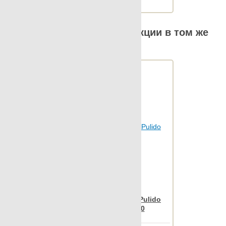
Archconcept
Другие элементы коллекции в том же
размере
Nanospectrum Black Pulido
Flake Decor 68x90