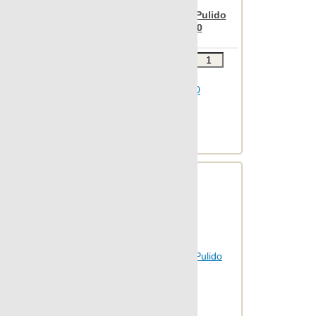
Nanospectrum Green Pulido
Flake Decor 68x90
Звоните
В КОРЗИНУ
Шт.в упаковке: 2
Размер, см: 68x90
М2 в упаковке: 1.208
Ед.измерения: м2
Веc упаковки, кг: 21.749