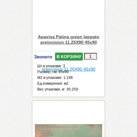
Apavisa Patina green lappato
preincision 11.25X90 45x90
Звоните
В КОРЗИНУ
Шт.в упаковке: 3
Размер, см: 45x90
М2 в упаковке: 1.198
Ед.измерения: м2
Веc упаковки, кг: 30.259