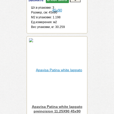
Шт.в упаковке: 3
Размер, см: 45x90
М2 в упаковке: 1.198
Ед.измерения: м2
Веc упаковки, кг: 30.259
Apavisa Patina white lappato
preincision 11.25X90 45x90