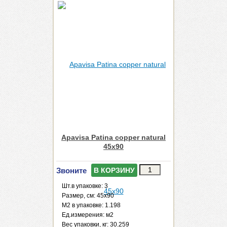
Apavisa Patina copper natural
45x90
Звоните
В КОРЗИНУ
Шт.в упаковке: 3
Размер, см: 45x90
М2 в упаковке: 1.198
Ед.измерения: м2
Веc упаковки, кг: 30.259