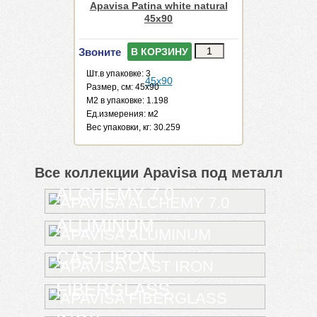
Apavisa Patina white natural
45x90
Звоните
В КОРЗИНУ
Шт.в упаковке: 3
Размер, см: 45x90
М2 в упаковке: 1.198
Ед.измерения: м2
Веc упаковки, кг: 30.259
Все коллекции Apavisa под металл
ALCHEMY 7.0
ALUMINUM
CAST IRON
FIBERGLASS