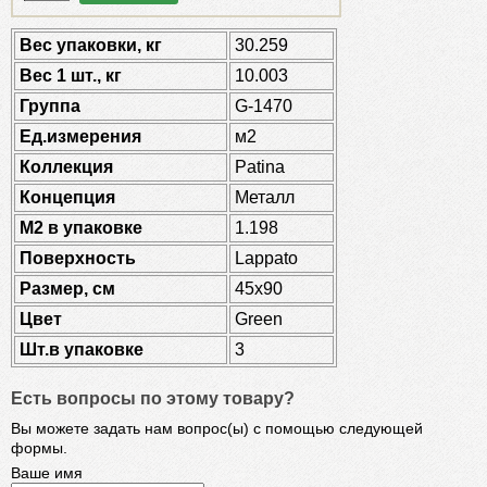
Веc упаковки, кг
30.259
Вес 1 шт., кг
10.003
Группа
G-1470
Ед.измерения
м2
Коллекция
Patina
Концепция
Металл
М2 в упаковке
1.198
Поверхность
Lappato
Размер, см
45x90
Цвет
Green
Шт.в упаковке
3
Есть вопросы по этому товару?
Вы можете задать нам вопрос(ы) с помощью следующей
формы.
Ваше имя