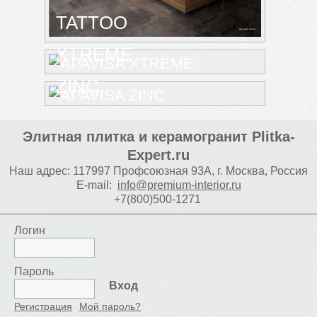
TATTOO
XTREME
ZINC
Элитная плитка и керамогранит Plitka-
Expert.ru
Наш адрес:
117997
Профсоюзная 93А
,
г. Москва
,
Россия
E-mail:
info@premium-interior.ru
+7(800)500-1271
Логин
Пароль
Вход
Регистрация
Мой пароль?