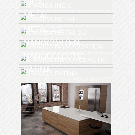
INOX
METAL
METAL 2.0
NANOCORTEN
NANOECLECTIC
PATINA