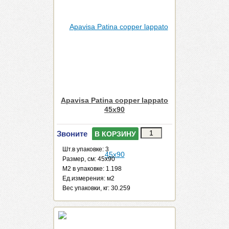
Apavisa Patina copper lappato
45x90
Звоните
В КОРЗИНУ
Шт.в упаковке: 3
Размер, см: 45x90
М2 в упаковке: 1.198
Ед.измерения: м2
Веc упаковки, кг: 30.259