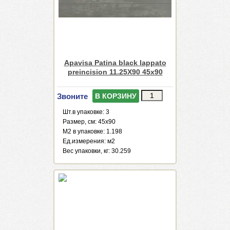
Apavisa Patina black lappato
preincision 11.25X90 45x90
Звоните
В КОРЗИНУ
Шт.в упаковке: 3
Размер, см: 45x90
М2 в упаковке: 1.198
Ед.измерения: м2
Веc упаковки, кг: 30.259