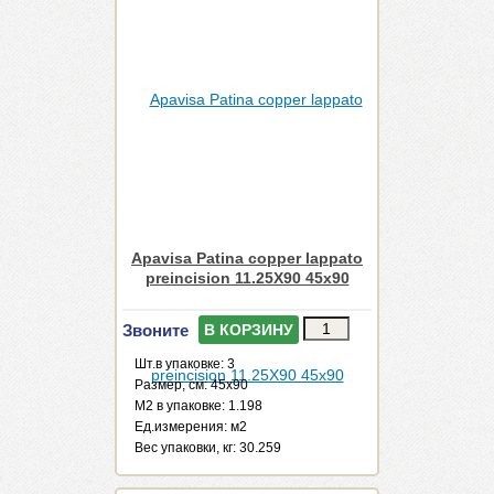
Apavisa Patina copper lappato
preincision 11.25X90 45x90
Звоните
В КОРЗИНУ
Шт.в упаковке: 3
Размер, см: 45x90
М2 в упаковке: 1.198
Ед.измерения: м2
Веc упаковки, кг: 30.259