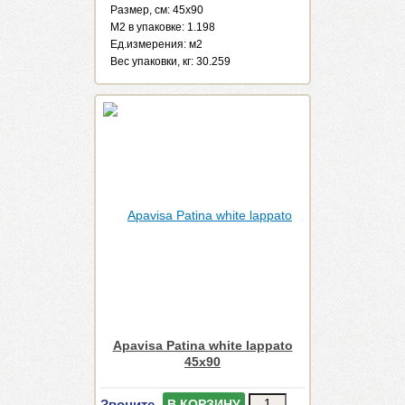
Размер, см: 45x90
М2 в упаковке: 1.198
Ед.измерения: м2
Веc упаковки, кг: 30.259
Apavisa Patina white lappato
45x90
Звоните
В КОРЗИНУ