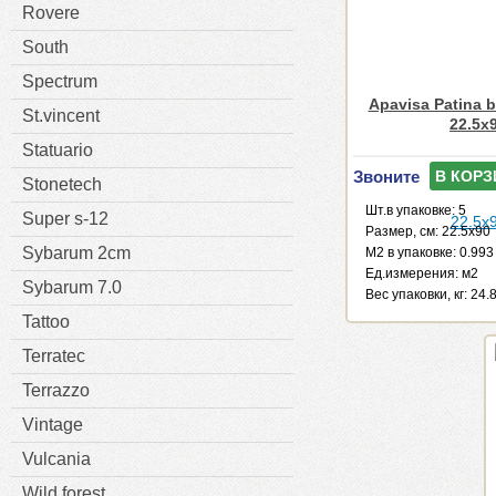
Rovere
South
Spectrum
Apavisa Patina b
St.vincent
22.5x
Statuario
Звоните
В КОРЗ
Stonetech
Шт.в упаковке: 5
Super s-12
Размер, см: 22.5x90
Sybarum 2cm
М2 в упаковке: 0.993
Ед.измерения: м2
Sybarum 7.0
Веc упаковки, кг: 24.
Tattoo
Terratec
Terrazzo
Vintage
Vulcania
Wild forest