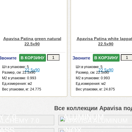
Apavisa Patina green natural
Apavisa Patina white lappa
22.5x90
22.5x90
Звоните
Звоните
В КОРЗИНУ
В КОРЗИНУ
Шт.в упаковке: 5
Шт.в упаковке: 5
Размер, см: 22.5x90
Размер, см: 22.5x90
М2 в упаковке: 0.993
М2 в упаковке: 0.993
Ед.измерения: м2
Ед.измерения: м2
Веc упаковки, кг: 24.775
Веc упаковки, кг: 24.875
Все коллекции Apavisa по
 7.0
ALUMINUM
LASS
INOX