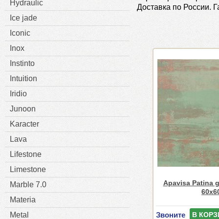
Hydraulic
Доставка по России. 
Ice jade
Iconic
Inox
Instinto
Intuition
Iridio
Junoon
Karacter
Lava
Lifestone
Limestone
Apavisa Patina g
Marble 7.0
60x6
Materia
Звоните
Metal
В КОРЗ