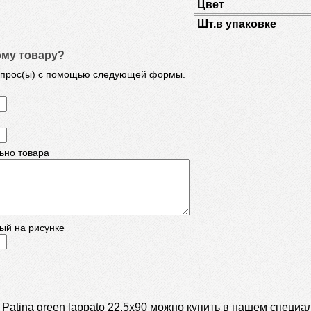
Цвет
Шт.в упаковке
ому товару?
опрос(ы) с помощью следующей формы.
ьно товара
ый на рисунке
 Patina green lappato 22.5x90 можно купить в нашем специ