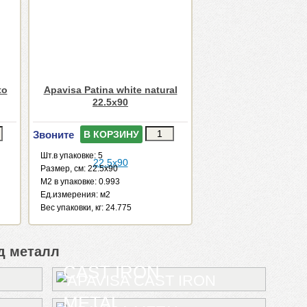
to
Apavisa Patina white natural
22.5x90
Звоните
В КОРЗИНУ
Шт.в упаковке: 5
Размер, см: 22.5x90
М2 в упаковке: 0.993
Ед.измерения: м2
Веc упаковки, кг: 24.775
д металл
CAST IRON
METAL