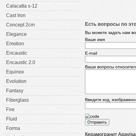
Calacatta s-12
Cast Iron
Есть вопросы по эт
Concept 2cm
Вы можете задать нам в
Elegance
Ваше имя
Emotion
Encaustic
E-mail
Encaustic 2.0
Ваши вопросы относител
Equinox
Evolution
Fantasy
Введите код, изображенн
Fiberglass
Fire
Fluid
Отправить
Forma
Керамогранит Apavisa