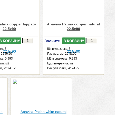
atina copper lappato
Apavisa Patina copper natural
22.5x90
22.5x90
Звоните
В КОРЗИНУ
В КОРЗИНУ
ке: 5
Шт.в упаковке: 5
 22.5x90
Размер, см: 22.5x90
ке: 0.993
М2 в упаковке: 0.993
ия: м2
Ед.измерения: м2
и, кг: 24.875
Веc упаковки, кг: 24.775