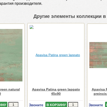
Гарантия производителя.
Другие элементы коллекции в 
reen natural
Apavisa Patina green lappato
Apavisa 
0
45x90
preinci
Звоните
Звоните
ИНУ
В КОРЗИНУ