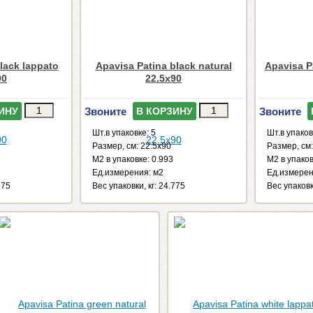
lack lappato
Apavisa Patina black natural
Apavisa P
90
22.5x90
Звоните
Звоните
ИНУ
В КОРЗИНУ
Шт.в упаковке: 5
Шт.в упаков
Размер, см: 22.5x90
Размер, см:
М2 в упаковке: 0.993
М2 в упаков
Ед.измерения: м2
Ед.измерен
875
Веc упаковки, кг: 24.775
Веc упаковк