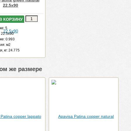
Patina green natural
22.5x90
В КОРЗИНУ
ке: 5
 22.5x90
ке: 0.993
ия: м2
и, кг: 24.775
ом же размере