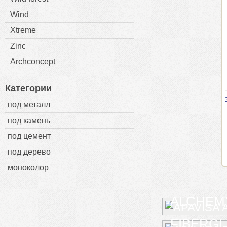
Wind
Xtreme
Zinc
Archconcept
Категории
под металл
под камень
под цемент
под дерево
моноколор
ALCHEMY
FIBERG