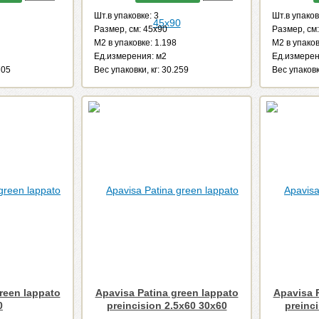
Шт.в упаковке: 3
Шт.в упаков
Размер, см: 45x90
Размер, см
М2 в упаковке: 1.198
М2 в упаков
Ед.измерения: м2
Ед.измерен
705
Веc упаковки, кг: 30.259
Веc упаковк
reen lappato
Apavisa Patina green lappato
Apavisa 
0
preincision 2.5x60 30x60
preinc