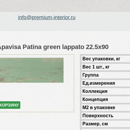
info@premium-interior.ru
1
2
avisa Patina green lappato 22.5x90
Веc упаковки, кг
Вес 1 шт., кг
Группа
Ед.измерения
Коллекция
Концепция
 КОРЗИНУ
М2 в упаковке
Поверхность
Размер, см