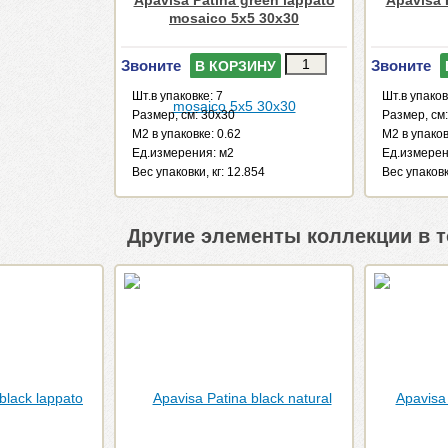
Apavisa Patina green lappato
Apavisa 
mosaico 5x5 30x30
Звоните
Звоните
В КОРЗИНУ
Шт.в упаковке: 7
Шт.в упаков
Размер, см: 30x30
Размер, см:
М2 в упаковке: 0.62
М2 в упаков
Ед.измерения: м2
Ед.измерен
Веc упаковки, кг: 12.854
Веc упаковк
Другие элементы коллекции в т