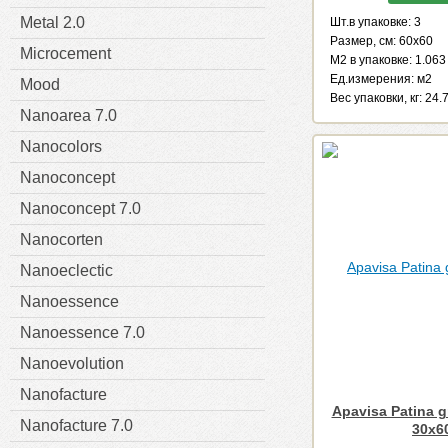
Metal 2.0
Шт.в упаковке: 3
Размер, см: 60x60
Microcement
М2 в упаковке: 1.063
Ед.измерения: м2
Mood
Веc упаковки, кг: 24.
Nanoarea 7.0
Nanocolors
Nanoconcept
Nanoconcept 7.0
Nanocorten
Nanoeclectic
Nanoessence
Nanoessence 7.0
Nanoevolution
Nanofacture
Apavisa Patina g
Nanofacture 7.0
30x6