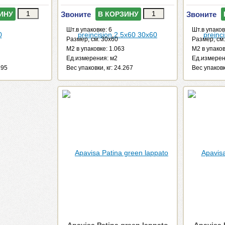
Звоните
Звоните
ИНУ
В КОРЗИНУ
Шт.в упаковке: 6
Шт.в упаков
Размер, см: 30x60
Размер, см
М2 в упаковке: 1.063
М2 в упаков
Ед.измерения: м2
Ед.измерен
195
Веc упаковки, кг: 24.267
Веc упаковк