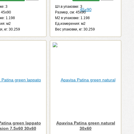
ке: 3
Шт.в упаковке: 3
: 45x90
Размер, см: 45x90
ке: 1.198
М2 в упаковке: 1.198
ия: м2
Ед.измерения: м2
и, кг: 30.259
Веc упаковки, кг: 30.259
Patina green lappato
Apavisa Patina green natural
ision 7.5x60 30x60
30x60