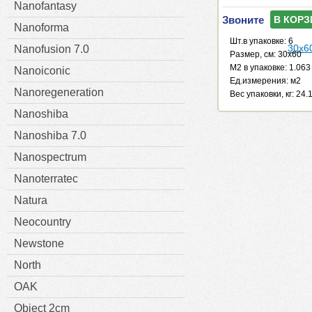
Nanofantasy
Звоните
В КОРЗ
Nanoforma
Шт.в упаковке: 6
Nanofusion 7.0
Размер, см: 30x60
М2 в упаковке: 1.063
Nanoiconic
Ед.измерения: м2
Nanoregeneration
Веc упаковки, кг: 24.
Nanoshiba
Nanoshiba 7.0
Nanospectrum
Nanoterratec
Natura
Neocountry
Newstone
North
OAK
Object 2cm