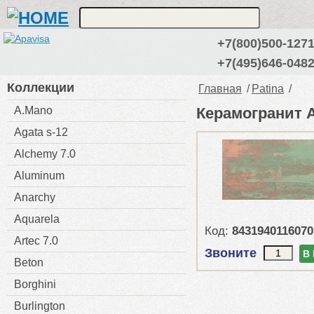
+7(800)500-127
+7(495)646-048
Коллекции
Главная
/
Patina
/
A.Mano
Керамогранит Ap
Agata s-12
Alchemy 7.0
Aluminum
Anarchy
Aquarela
Код:
8431940116070
Artec 7.0
Звоните
В
Beton
Borghini
Burlington