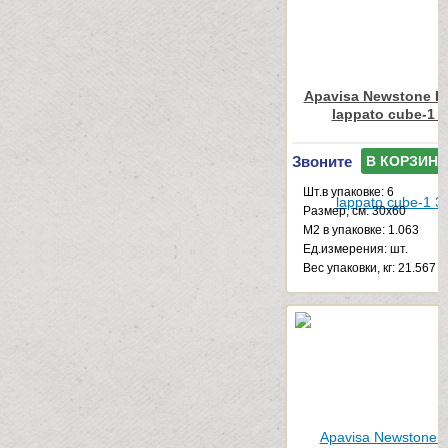
Apavisa Newstone Li
lappato cube-1 
Звоните
В КОРЗИНУ
Шт.в упаковке: 6
Размер, см: 30x60
М2 в упаковке: 1.063
Ед.измерения: шт.
Веc упаковки, кг: 21.567