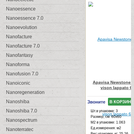
Nanoessence
Nanoessence 7.0
Nanoevolution
Nanofacture
Nanofacture 7.0
Nanofantasy
Nanoforma
Nanofusion 7.0
Apavisa Newstone C
Nanoiconic
vison lappato 6
Nanoregeneration
Nanoshiba
Звоните
В КОРЗИНУ
Nanoshiba 7.0
Шт.в упаковке: 3
Размер, см: 60x60
Nanospectrum
М2 в упаковке: 1.063
Ед.измерения: м2
Nanoterratec
Веc упаковки, кг: 25.26