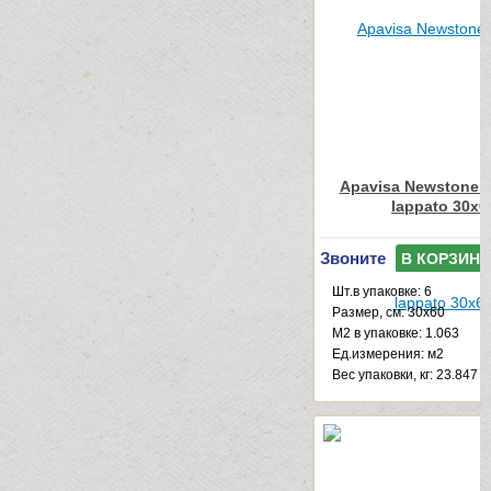
Apavisa Newstone L
lappato 30x6
Звоните
В КОРЗИНУ
Шт.в упаковке: 6
Размер, см: 30x60
М2 в упаковке: 1.063
Ед.измерения: м2
Веc упаковки, кг: 23.847