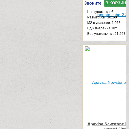
Звоните
В КОРЗИНУ
Шт.в упаковке: 6
Размер, см: 30x60
М2 в упаковке: 1.063
Ед.измерения: шт.
Веc упаковки, кг: 21.567
Apavisa Newstone Li