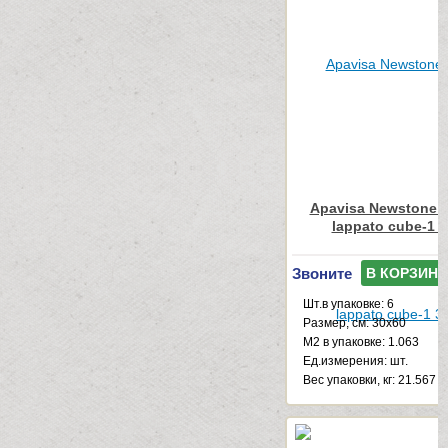
Apavisa Newstone L
lappato cube-1 
Звоните
В КОРЗИНУ
Шт.в упаковке: 6
Размер, см: 30x60
М2 в упаковке: 1.063
Ед.измерения: шт.
Веc упаковки, кг: 21.567