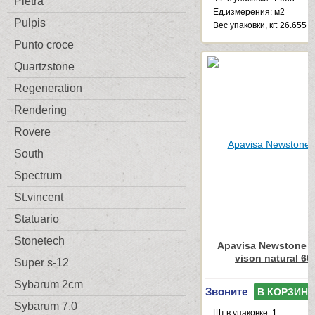
Pietra
Ед.измерения: м2
Pulpis
Веc упаковки, кг: 26.655
Punto croce
Quartzstone
Regeneration
Rendering
Rovere
South
Spectrum
St.vincent
Statuario
Stonetech
Apavisa Newstone C
vison natural 60
Super s-12
Sybarum 2cm
Звоните
В КОРЗИНУ
Sybarum 7.0
Шт.в упаковке: 1