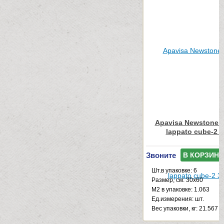
Apavisa Newstone L
lappato cube-2 
Звоните
В КОРЗИНУ
Шт.в упаковке: 6
Размер, см: 30x60
М2 в упаковке: 1.063
Ед.измерения: шт.
Веc упаковки, кг: 21.567