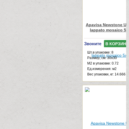
Apavisa Newstone Ur
lappato mosaico 5x
Звоните
В КОРЗИНУ
Шт.в упаковке: 8
Размер, см: 30x30
М2 в упаковке: 0.72
Ед.измерения: м2
Веc упаковки, кг: 14.666