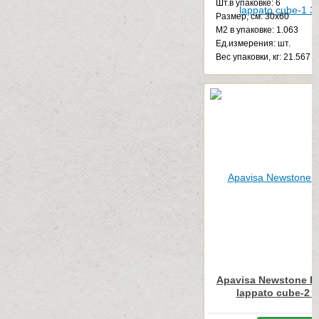
Шт.в упаковке: 6
Размер, см: 30x60
М2 в упаковке: 1.063
Ед.измерения: шт.
Веc упаковки, кг: 21.567
Apavisa Newstone Li
lappato cube-2 