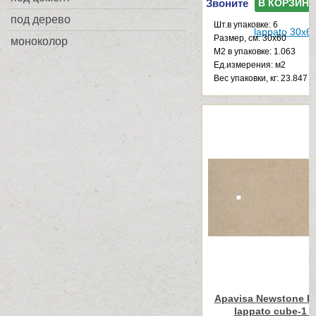
Звоните
В КОРЗИНУ
под дерево
Шт.в упаковке: 6
Размер, см: 30x60
моноколор
М2 в упаковке: 1.063
Ед.измерения: м2
Веc упаковки, кг: 23.847
Apavisa Newstone Li
lappato cube-1 