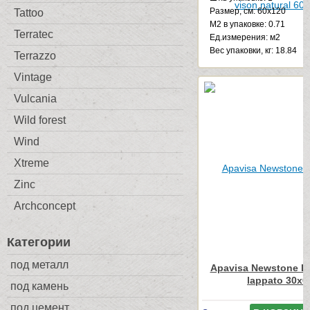
Размер, см: 60x120
Tattoo
М2 в упаковке: 0.71
Terratec
Ед.измерения: м2
Веc упаковки, кг: 18.84
Terrazzo
Vintage
Vulcania
Wild forest
Wind
Xtreme
Zinc
Archconcept
Категории
под металл
Apavisa Newstone Li
lappato 30x6
под камень
под цемент