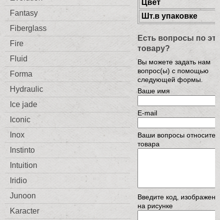
Цвет
Fantasy
Шт.в упаковке
Fiberglass
Есть вопросы по эт
Fire
товару?
Fluid
Вы можете задать нам
вопрос(ы) с помощью
Forma
следующей формы.
Hydraulic
Ваше имя
Ice jade
E-mail
Iconic
Inox
Ваши вопросы относител
товара
Instinto
Intuition
Iridio
Junoon
Введите код, изображен
на рисунке
Karacter