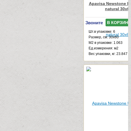
Apavisa Newstone Li
natural 30x6
Звоните
В КОРЗИНУ
Шт.в упаковке: 6
Размер, см: 30x60
М2 в упаковке: 1.063
Ед.измерения: м2
Веc упаковки, кг: 23.847