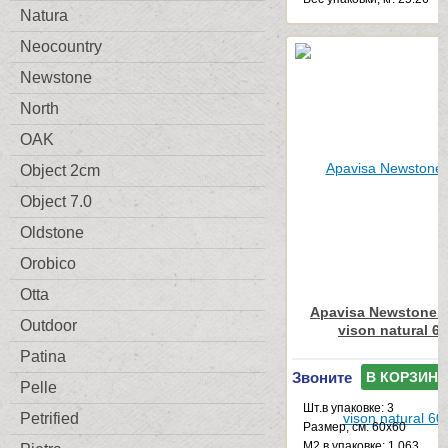
Natura
Neocountry
Newstone
North
OAK
Object 2cm
Object 7.0
Oldstone
Orobico
Otta
Apavisa Newstone C
Outdoor
vison natural 6
Patina
Звоните
В КОРЗИНУ
Pelle
Шт.в упаковке: 3
Petrified
Размер, см: 60x60
М2 в упаковке: 1.063