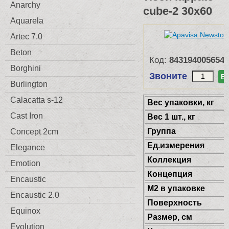
Anarchy
cube-2 30x60
Aquarela
Artec 7.0
Beton
Код:
8431940056543
Borghini
Звоните
В
Burlington
Calacatta s-12
Веc упаковки, кг
Cast Iron
Вес 1 шт., кг
Группа
Concept 2cm
Ед.измерения
Elegance
Коллекция
Emotion
Концепция
Encaustic
М2 в упаковке
Encaustic 2.0
Поверхность
Equinox
Размер, см
Evolution