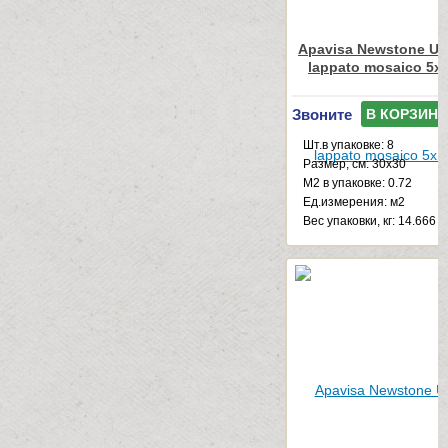
Apavisa Newstone Ur
lappato mosaico 5x
Звоните
В КОРЗИНУ
Шт.в упаковке: 8
Размер, см: 30x30
М2 в упаковке: 0.72
Ед.измерения: м2
Веc упаковки, кг: 14.666