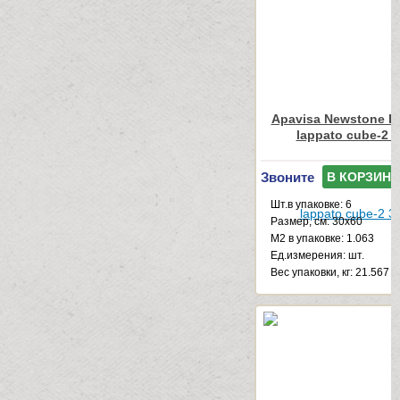
Apavisa Newstone Li
lappato cube-2 
Звоните
В КОРЗИНУ
Шт.в упаковке: 6
Размер, см: 30x60
М2 в упаковке: 1.063
Ед.измерения: шт.
Веc упаковки, кг: 21.567