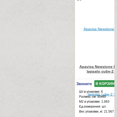
Apavisa Newstone Li
lappato cube-2 
Звоните
В КОРЗИНУ
Шт.в упаковке: 6
Размер, см: 30x60
М2 в упаковке: 1.063
Ед.измерения: шт.
Веc упаковки, кг: 21.567