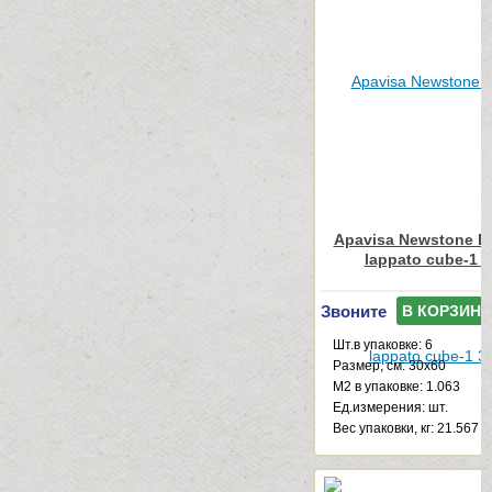
Apavisa Newstone Li
lappato cube-1 
Звоните
В КОРЗИНУ
Шт.в упаковке: 6
Размер, см: 30x60
М2 в упаковке: 1.063
Ед.измерения: шт.
Веc упаковки, кг: 21.567