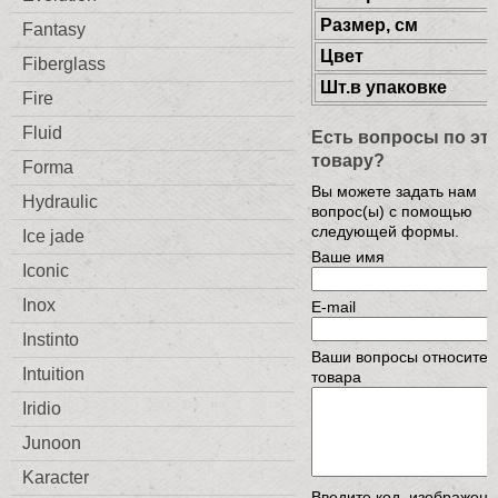
Размер, см
Fantasy
Цвет
Fiberglass
Шт.в упаковке
Fire
Fluid
Есть вопросы по эт
товару?
Forma
Вы можете задать нам
Hydraulic
вопрос(ы) с помощью
следующей формы.
Ice jade
Ваше имя
Iconic
Inox
E-mail
Instinto
Ваши вопросы относител
Intuition
товара
Iridio
Junoon
Karacter
Введите код, изображен