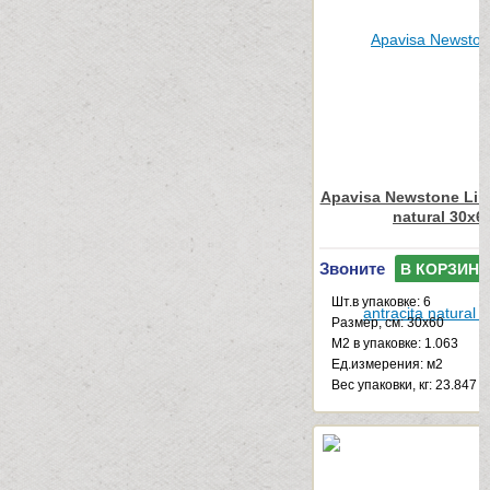
Apavisa Newstone Line
natural 30x6
Звоните
В КОРЗИНУ
Шт.в упаковке: 6
Размер, см: 30x60
М2 в упаковке: 1.063
Ед.измерения: м2
Веc упаковки, кг: 23.847