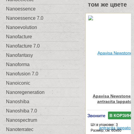
том же цвете
Nanoessence
Nanoessence 7.0
Nanoevolution
Nanofacture
Nanofacture 7.0
Nanofantasy
Nanoforma
Nanofusion 7.0
Nanoiconic
Nanoregeneration
Apavisa Newstone C
antracita lappato
Nanoshiba
Nanoshiba 7.0
Звоните
В КОРЗИНУ
Nanospectrum
Шт.в упаковке: 3
Nanoterratec
Размер, см: 60x60