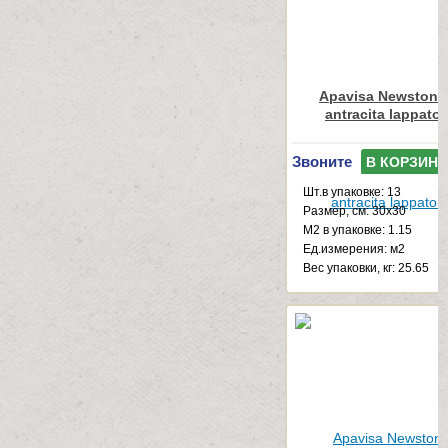
Apavisa Newstone
antracita lappato
Звоните
В КОРЗИНУ
Шт.в упаковке: 13
Размер, см: 30x30
М2 в упаковке: 1.15
Ед.измерения: м2
Веc упаковки, кг: 25.65