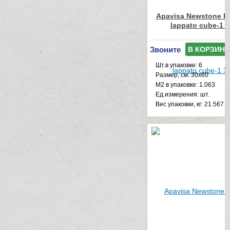
Apavisa Newstone Li
lappato cube-1 
Звоните
В КОРЗИНУ
Шт.в упаковке: 6
Размер, см: 30x60
М2 в упаковке: 1.063
Ед.измерения: шт.
Веc упаковки, кг: 21.567