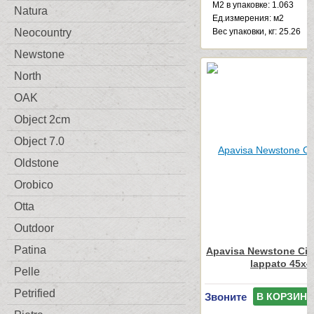
М2 в упаковке: 1.063
Natura
Ед.измерения: м2
Веc упаковки, кг: 25.26
Neocountry
Newstone
North
OAK
Object 2cm
Object 7.0
Oldstone
Orobico
Otta
Outdoor
Patina
Apavisa Newstone City
lappato 45x4
Pelle
Petrified
Звоните
В КОРЗИНУ