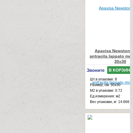
Apavisa Newstone
antracita lappato mo
30x30
Звоните
В КОРЗИНУ
Шт.в упаковке: 8
Размер, см: 30x30
М2 в упаковке: 0.72
Ед.измерения: м2
Веc упаковки, кг: 14.666