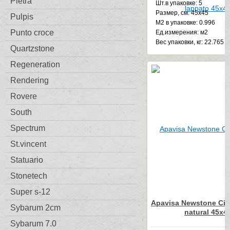
Pietra
Шт.в упаковке: 5
Размер, см: 45x45
Pulpis
М2 в упаковке: 0.996
Punto croce
Ед.измерения: м2
Веc упаковки, кг: 22.765
Quartzstone
Regeneration
Rendering
Rovere
South
Spectrum
St.vincent
Statuario
Stonetech
Super s-12
Apavisa Newstone City
Sybarum 2cm
natural 45x4
Sybarum 7.0