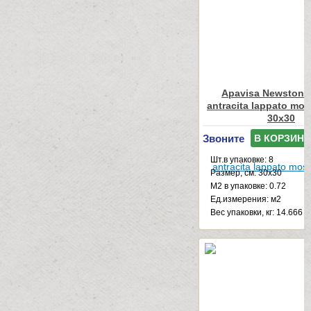
Apavisa Newstone
antracita lappato mos
30x30
Звоните
В КОРЗИНУ
Шт.в упаковке: 8
Размер, см: 30x30
М2 в упаковке: 0.72
Ед.измерения: м2
Веc упаковки, кг: 14.666