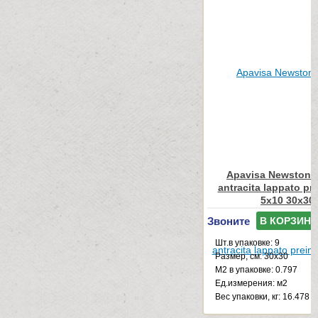
Apavisa Newstone
antracita lappato pr
5x10 30x30
Звоните
В КОРЗИНУ
Шт.в упаковке: 9
Размер, см: 30x30
М2 в упаковке: 0.797
Ед.измерения: м2
Веc упаковки, кг: 16.478