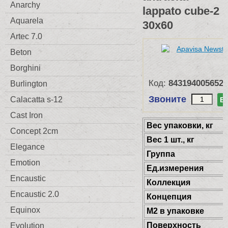
Anarchy
lappato cube-2
Aquarela
30x60
Artec 7.0
Beton
Borghini
Код:
8431940056529
Burlington
Звоните
Calacatta s-12
В
Cast Iron
Веc упаковки, кг
Concept 2cm
Вес 1 шт., кг
Elegance
Группа
Emotion
Ед.измерения
Encaustic
Коллекция
Encaustic 2.0
Концепция
Equinox
М2 в упаковке
Поверхность
Evolution