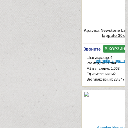
Apavisa Newstone Line
lappato 30x6
Звоните
В КОРЗИНУ
Шт.в упаковке: 6
Размер, см: 30x60
М2 в упаковке: 1.063
Ед.измерения: м2
Веc упаковки, кг: 23.847