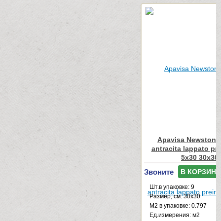
Apavisa Newstone
antracita lappato pr
5x30 30x30
Звоните
В КОРЗИНУ
Шт.в упаковке: 9
Размер, см: 30x30
М2 в упаковке: 0.797
Ед.измерения: м2