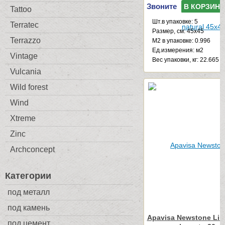
Звоните
В КОРЗИНУ
Tattoo
Шт.в упаковке: 5
Terratec
Размер, см: 45x45
Terrazzo
М2 в упаковке: 0.996
Ед.измерения: м2
Vintage
Веc упаковки, кг: 22.665
Vulcania
Wild forest
Wind
Xtreme
Zinc
Archconcept
Категории
под металл
под камень
Apavisa Newstone Line
под цемент