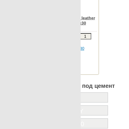
Apavisa Nanoevolution leather
mosaico sin fin 10x30
Звоните
В КОРЗИНУ
Шт.в упаковке: 21
Размер, см: 10x30
М2 в упаковке: 0.619
Ед.измерения: шт.
Веc упаковки, кг: 5.845
Все коллекции Apavisa под цемент
A.MANO
ANARCHY
ARTEC 7.0