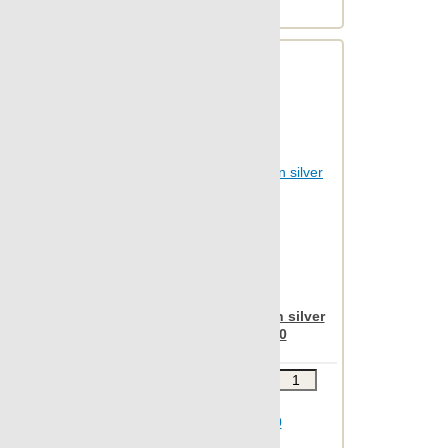
Веc упаковки, кг: 5.63
Otta
Outdoor
Patina
Pelle
Petrified
Pietra
Pulpis
Punto croce
Quartzstone
Regeneration
Apavisa Nanoevolution silver
Rendering
striato lista 7,5x60
Rovere
Звоните
В КОРЗИНУ
South
Шт.в упаковке: 28
Spectrum
Размер, см: 7,5x60
St.vincent