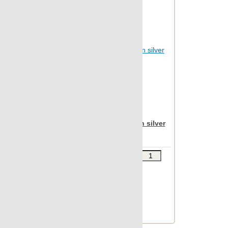
Nanoarea 7.0
Nanocolors
Nanoconcept
Nanoconcept 7.0
Nanocorten
Nanoeclectic
Nanoessence
Nanoessence 7.0
Apavisa Nanoevolution silver
Nanoevolution
striato 30x60
Nanofacture
Звоните
В КОРЗИНУ
Nanofacture 7.0
Шт.в упаковке: 11
Nanofantasy
Размер, см: 30x60
М2 в упаковке: 1.948
Nanoforma
Ед.измерения: м2
Nanofusion 7.0
Веc упаковки, кг: 22.461
Nanoiconic