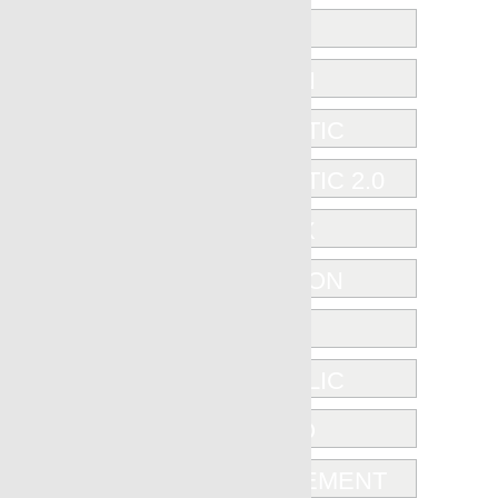
BETON
EMOTION
ENCAUSTIC
ENCAUSTIC 2.0
EQUINOX
EVOLUTION
FORMA
HYDRAULIC
INSTINTO
MICROCEMENT