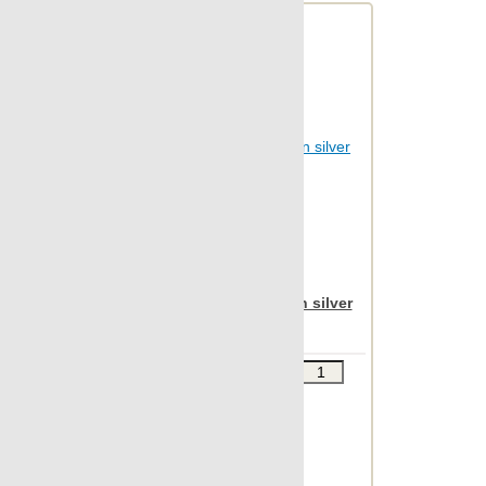
Nanoregeneration
Nanoshiba
Nanoshiba 7.0
Nanospectrum
Nanoterratec
Natura
Neocountry
Newstone
North
Apavisa Nanoevolution silver
taco 15x15
OAK
Object 2cm
Звоните
В КОРЗИНУ
Object 7.0
Шт.в упаковке: 22
Размер, см: 15x15
Oldstone
М2 в упаковке: 0.482
Orobico
Ед.измерения: шт.