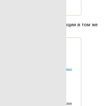
М2 в упаковке: 1.217
Ед.измерения: шт.
Statuario
Веc упаковки, кг: 14.307
Stonetech
Super s-12
Другие элементы коллекции в том же
Sybarum 2cm
размере
Sybarum 7.0
Tattoo
Terratec
Terrazzo
Vintage
Vulcania
Wild forest
Wind
Xtreme
Zinc
Apavisa Nanoevolution