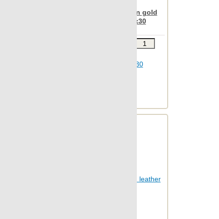
Apavisa Nanoevolution gold
mosaico sin fin 10x30
Звоните
В КОРЗИНУ
Шт.в упаковке: 21
Размер, см: 10x30
М2 в упаковке: 0.619
Ед.измерения: шт.
Веc упаковки, кг: 5.845