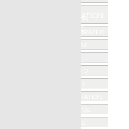
NANOREGENERATION
NANOTERRATEC
NEWSTONE
NORTH
OBJECT 7.0
OUTDOOR
REGENERATION
RENDERING
TERRATEC