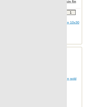
champagne mosaico sin fin
Archconcept
10x30
Звоните
В КОРЗИНУ
Шт.в упаковке: 21
Размер, см: 10x30
М2 в упаковке: 0.619
Ед.измерения: шт.
Веc упаковки, кг: 5.845