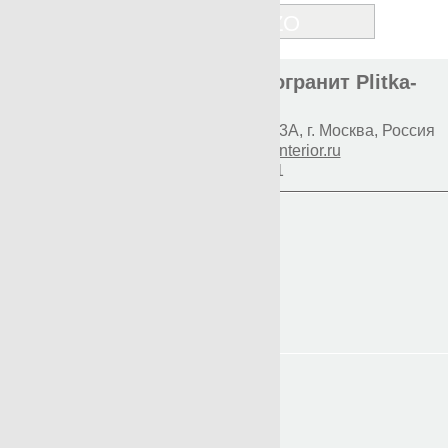
TERRAZZO
Элитная плитка и керамогранит Plitka-
Expert.ru
Наш адрес:
117997
Профсоюзная 93А
,
г. Москва
,
Россия
E-mail:
info@premium-interior.ru
+7(800)500-1271
Логин
Пароль
Вход
Регистрация
Мой пароль?
Главная
Контакты
Доставка и оплата