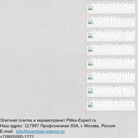
NEWSTONE
NORTH
OBJECT 7.0
OUTDOOR
REGENERA
RENDERIN
TERRATEC
TERRAZZO
Элитная плитка и керамогранит Plitka-Expert.ru
Наш адрес:
117997
Профсоюзная 93А
,
г. Москва
,
Россия
E-mail:
info@premium-interior.ru
+7(800)500-1271