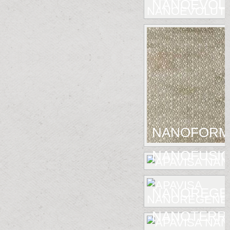
NANOEVOL
NANOFORM
NANOFUSIO
NANOREGE
NANOTERR