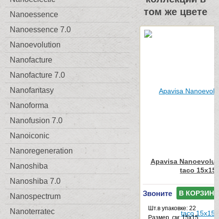
том же цвете
Nanoessence
Nanoessence 7.0
Nanoevolution
Nanofacture
Nanofacture 7.0
Nanofantasy
Nanoforma
Nanofusion 7.0
Nanoiconic
Nanoregeneration
Apavisa Nanoevolut
Nanoshiba
taco 15x15
Nanoshiba 7.0
Звоните
В КОРЗИНУ
Nanospectrum
Шт.в упаковке: 22
Nanoterratec
Размер, см: 15x15