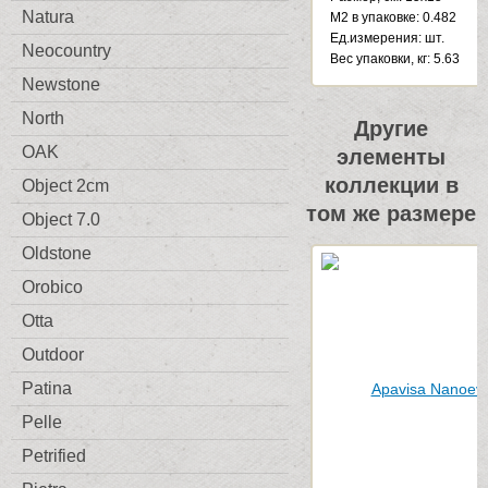
Natura
М2 в упаковке: 0.482
Ед.измерения: шт.
Neocountry
Веc упаковки, кг: 5.63
Newstone
North
Другие
OAK
элементы
коллекции в
Object 2cm
том же размере
Object 7.0
Oldstone
Orobico
Otta
Outdoor
Patina
Pelle
Petrified