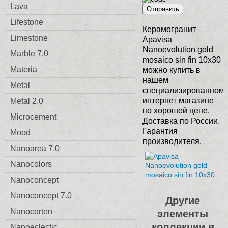
Lava
Отправить
Lifestone
Керамогранит
Limestone
Apavisa
Nanoevolution gold
Marble 7.0
mosaico sin fin 10x30
Materia
можно купить в
нашем
Metal
специализированном
интернет магазине
Metal 2.0
по хорошей цене.
Microcement
Доставка по России.
Гарантия
Mood
производителя.
Nanoarea 7.0
Nanocolors
Nanoconcept
Nanoconcept 7.0
Другие
Nanocorten
элементы
коллекции в
Nanoeclectic