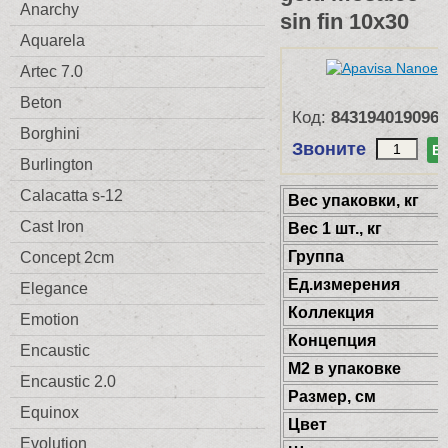
Anarchy
sin fin 10x30
Aquarela
Artec 7.0
Beton
Код:
8431940190964
Borghini
Звоните
В
Burlington
Calacatta s-12
Веc упаковки, кг
Cast Iron
Вес 1 шт., кг
Группа
Concept 2cm
Ед.измерения
Elegance
Коллекция
Emotion
Концепция
Encaustic
М2 в упаковке
Encaustic 2.0
Размер, см
Equinox
Цвет
Evolution