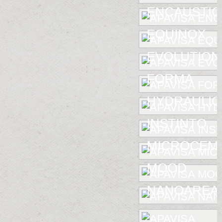
ENCAUSTIC 
EQUINOX
EVOLUTION
FORMA
HYDRAULIC
INSTINTO
MICROCEM
MOOD
NANOAREA 