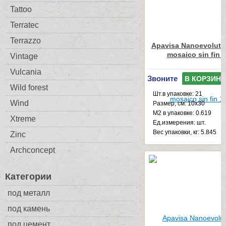
Tattoo
Terratec
Terrazzo
Apavisa Nanoevolutio
mosaico sin fin 
Vintage
Vulcania
Звоните
В КОРЗИНУ
Wild forest
Шт.в упаковке: 21
Wind
Размер, см: 10x30
М2 в упаковке: 0.619
Xtreme
Ед.измерения: шт.
Веc упаковки, кг: 5.845
Zinc
Archconcept
Категории
под металл
под камень
под цемент