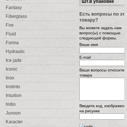
Шт.в упаковке
Fantasy
Есть вопросы по эт
Fiberglass
товару?
Fire
Вы можете задать нам
вопрос(ы) с помощью
Fluid
следующей формы.
Forma
Ваше имя
Hydraulic
E-mail
Ice jade
Iconic
Ваши вопросы относител
товара
Inox
Instinto
Intuition
Iridio
Введите код, изображен
на рисунке
Junoon
Karacter