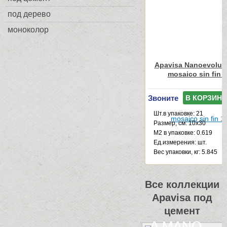
под дерево
моноколор
Apavisa Nanoevoluti
mosaico sin fin 
Звоните
В КОРЗИНУ
Шт.в упаковке: 21
Размер, см: 10x30
М2 в упаковке: 0.619
Ед.измерения: шт.
Веc упаковки, кг: 5.845
Все коллекции
Apavisa под
цемент
A.MANO