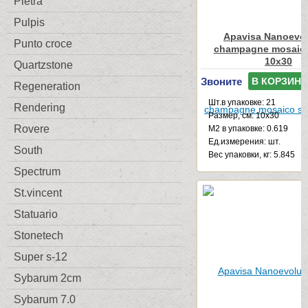
Pietra
Pulpis
Apavisa Nanoevol
Punto croce
champagne mosaico 
10x30
Quartzstone
Звоните
В КОРЗИНУ
Regeneration
Шт.в упаковке: 21
Rendering
Размер, см: 10x30
Rovere
М2 в упаковке: 0.619
Ед.измерения: шт.
South
Веc упаковки, кг: 5.845
Spectrum
St.vincent
Statuario
Stonetech
Super s-12
Sybarum 2cm
Sybarum 7.0