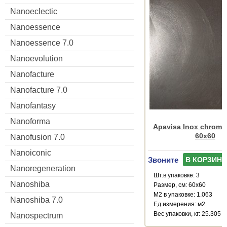
Nanoeclectic
Nanoessence
Nanoessence 7.0
Nanoevolution
Nanofacture
Nanofacture 7.0
Nanofantasy
Nanoforma
Apavisa Inox chrome 
60x60
Nanofusion 7.0
Nanoiconic
Звоните
В КОРЗИНУ
Nanoregeneration
Шт.в упаковке: 3
Nanoshiba
Размер, см: 60x60
М2 в упаковке: 1.063
Nanoshiba 7.0
Ед.измерения: м2
Веc упаковки, кг: 25.305
Nanospectrum