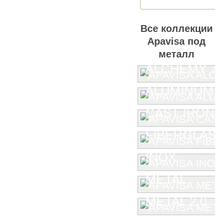
Все коллекции
Apavisa под
металл
ALCHEMY 7.
ALUMINUM
CAST IRON
FIBERGLAS
INOX
METAL
METAL 2.0