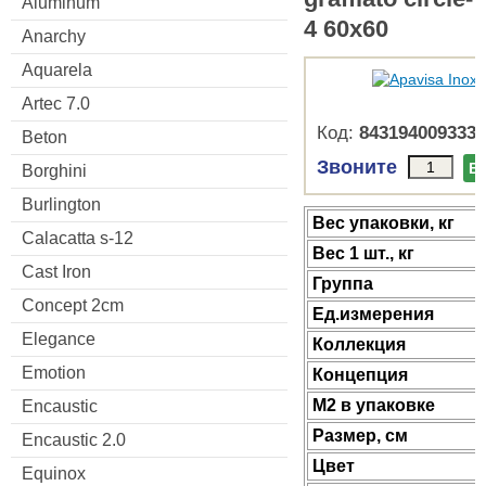
Aluminum
4 60x60
Anarchy
Aquarela
Artec 7.0
Код:
8431940093333
Beton
Звоните
В
Borghini
Burlington
Веc упаковки, кг
Calacatta s-12
Вес 1 шт., кг
Cast Iron
Группа
Concept 2cm
Ед.измерения
Elegance
Коллекция
Emotion
Концепция
М2 в упаковке
Encaustic
Размер, см
Encaustic 2.0
Цвет
Equinox