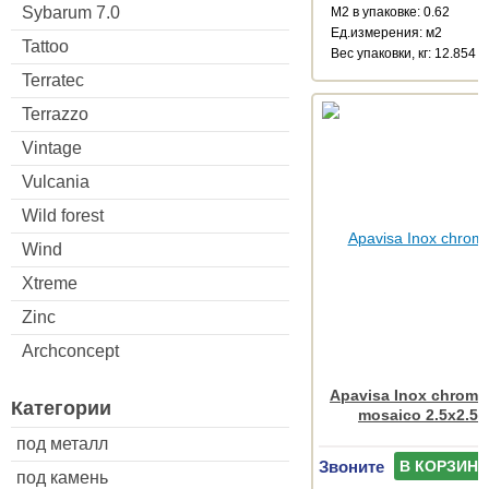
Sybarum 7.0
М2 в упаковке: 0.62
Ед.измерения: м2
Tattoo
Веc упаковки, кг: 12.854
Terratec
Terrazzo
Vintage
Vulcania
Wild forest
Wind
Xtreme
Zinc
Archconcept
Apavisa Inox chrome 
Категории
mosaico 2.5x2.5 
под металл
Звоните
В КОРЗИНУ
под камень