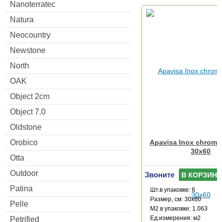
Nanoterratec
Natura
Neocountry
Newstone
North
OAK
Object 2cm
Object 7.0
Oldstone
Apavisa Inox chrome 
Orobico
30x60
Otta
Outdoor
Звоните
В КОРЗИНУ
Patina
Шт.в упаковке: 6
Размер, см: 30x60
Pelle
М2 в упаковке: 1.063
Ед.измерения: м2
Petrified