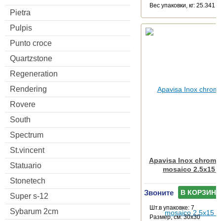
Веc упаковки, кг: 25.341
Pietra
Pulpis
Punto croce
Quartzstone
Regeneration
Rendering
Rovere
South
Spectrum
St.vincent
Apavisa Inox chrome 
Statuario
mosaico 2.5x15 
Stonetech
Звоните
В КОРЗИНУ
Super s-12
Шт.в упаковке: 7
Sybarum 2cm
Размер, см: 30x30