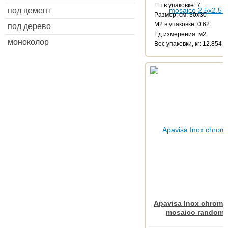
Шт.в упаковке: 7
под цемент
Размер, см: 30x30
М2 в упаковке: 0.62
под дерево
Ед.измерения: м2
моноколор
Веc упаковки, кг: 12.854
Apavisa Inox chrome 
mosaico random 