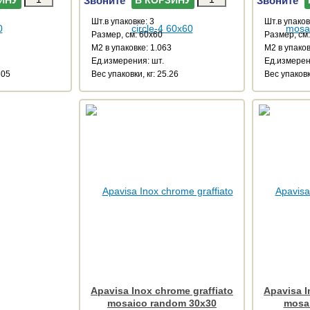
Шт.в упаковке: 3
Шт.в упаков
Размер, см: 60x60
Размер, см
М2 в упаковке: 1.063
М2 в упаков
Ед.измерения: шт.
Ед.измерен
305
Веc упаковки, кг: 25.26
Веc упаковк
Apavisa Inox chrome graffiato
Apavisa I
mosaico random 30x30
mosai