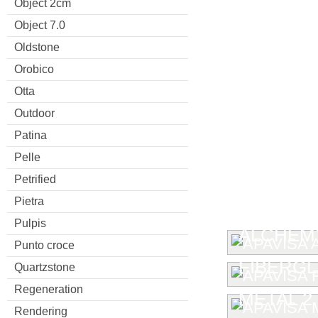
Object 2cm
Object 7.0
Oldstone
Orobico
Otta
Outdoor
Patina
Pelle
Petrified
Pietra
Pulpis
ALCHEMY
Punto croce
FIBERG
Quartzstone
Regeneration
METAL 2.
Rendering