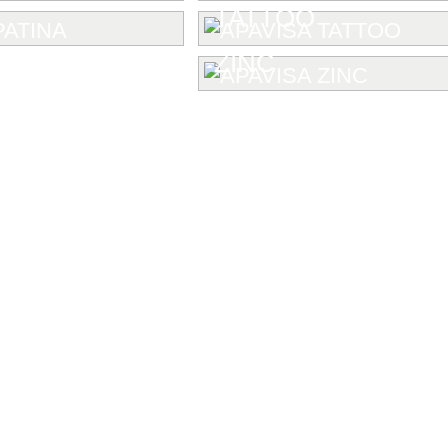
TATTOO
ZINC