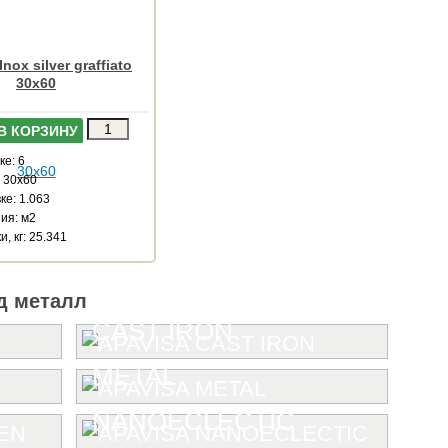
nox silver graffiato
30x60
В КОРЗИНУ
ке: 6
: 30x60
ке: 1.063
ия: м2
и, кг: 25.341
д металл
CAST IRON
METAL
NANOECLECTIC