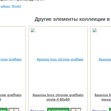
Другие элементы коллекции в 
ome graffiato
Apavisa Inox chrome graffiato
Apavisa I
0
circle-4 60x60
mosai
Звоните
Звоните
ИНУ
В КОРЗИНУ