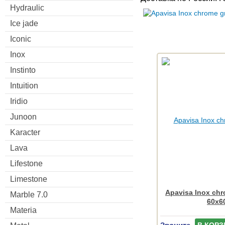
Hydraulic
Ice jade
Iconic
Inox
Instinto
Intuition
Iridio
Junoon
Karacter
Lava
Lifestone
Limestone
Apavisa Inox chr
Marble 7.0
60x6
Materia
Звоните
В КОРЗ