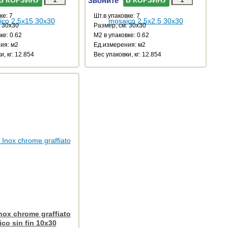
ке: 7
Шт.в упаковке: 7
: 30x30
Размер, см: 30x30
ке: 0.62
М2 в упаковке: 0.62
ия: м2
Ед.измерения: м2
и, кг: 12.854
Веc упаковки, кг: 12.854
nox chrome graffiato
co sin fin 10x30