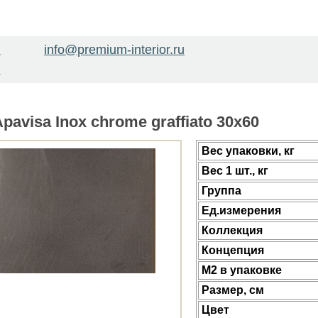
info@premium-interior.ru
1
2
avisa Inox chrome graffiato 30x60
Веc упаковки, кг
Вес 1 шт., кг
Группа
Ед.измерения
Коллекция
Концепция
М2 в упаковке
Размер, см
Цвет