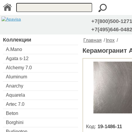
+7(800)500-127
+7(495)646-048
Коллекции
Главная
/
Inox
/
A.Mano
Керамогранит Ap
Agata s-12
Alchemy 7.0
Aluminum
Anarchy
Aquarela
Artec 7.0
Beton
Borghini
Код:
19-1486-11
Burlington