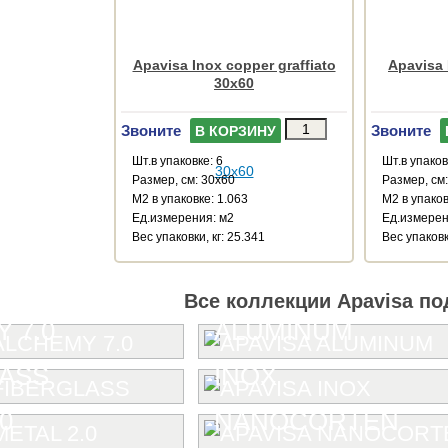
Apavisa Inox copper graffiato
Apavisa I
30x60
Звоните
Звоните
В КОРЗИНУ
Шт.в упаковке: 6
Шт.в упаков
Размер, см: 30x60
Размер, см
М2 в упаковке: 1.063
М2 в упаков
Ед.измерения: м2
Ед.измерен
Веc упаковки, кг: 25.341
Веc упаковк
Все коллекции Apavisa по
 7.0
ALUMINUM
LASS
INOX
0
NANOCORTEN