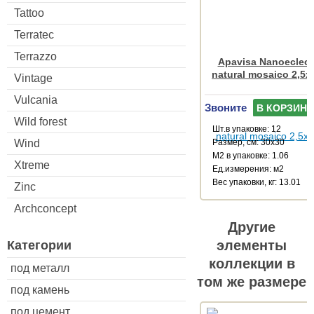
Tattoo
Terratec
Terrazzo
Apavisa Nanoeclect
natural mosaico 2,5x
Vintage
Vulcania
Звоните
В КОРЗИНУ
Wild forest
Шт.в упаковке: 12
Wind
Размер, см: 30x30
М2 в упаковке: 1.06
Xtreme
Ед.измерения: м2
Веc упаковки, кг: 13.01
Zinc
Archconcept
Другие
элементы
Категории
коллекции в
под металл
том же размере
под камень
под цемент