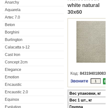
Anarchy
white natural
Aquarela
30x60
Artec 7.0
Beton
Borghini
Burlington
Calacatta s-12
Cast Iron
Concept 2cm
Elegance
Код:
8431940180835
Emotion
Звоните
В
Encaustic
Encaustic 2.0
Веc упаковки, кг
Equinox
Вес 1 шт., кг
Evolution
Группа