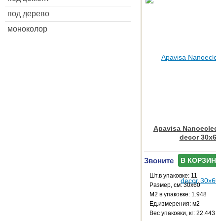
под дерево
моноколор
Apavisa Nanoeclect
decor 30x60
Звоните
В КОРЗИНУ
Шт.в упаковке: 11
Размер, см: 30x60
М2 в упаковке: 1.948
Ед.измерения: м2
Веc упаковки, кг: 22.443