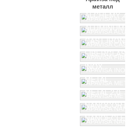
металл
ALCHEMY 7.
ALUMINUM
CAST IRON
FIBERGLAS
INOX
METAL
METAL 2.0
NANOCORT
NANOECLE