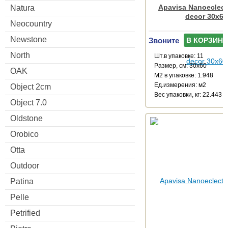
Apavisa Nanoeclect
Natura
decor 30x60
Neocountry
Newstone
Звоните
В КОРЗИНУ
North
Шт.в упаковке: 11
Размер, см: 30x60
OAK
М2 в упаковке: 1.948
Ед.измерения: м2
Object 2cm
Веc упаковки, кг: 22.443
Object 7.0
Oldstone
Orobico
Otta
Outdoor
Patina
Pelle
Petrified