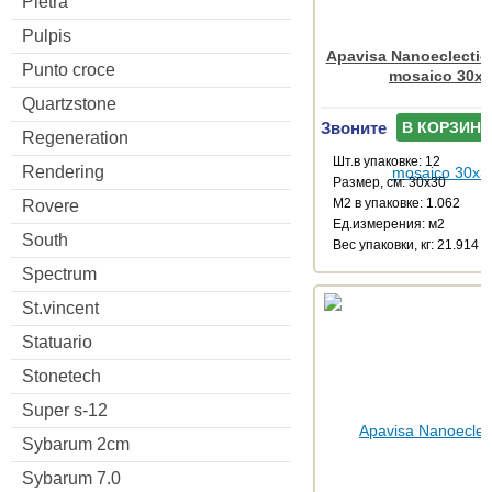
Pietra
Pulpis
Apavisa Nanoeclectic
Punto croce
mosaico 30x
Quartzstone
Звоните
В КОРЗИНУ
Regeneration
Шт.в упаковке: 12
Rendering
Размер, см: 30x30
М2 в упаковке: 1.062
Rovere
Ед.измерения: м2
South
Веc упаковки, кг: 21.914
Spectrum
St.vincent
Statuario
Stonetech
Super s-12
Sybarum 2cm
Sybarum 7.0