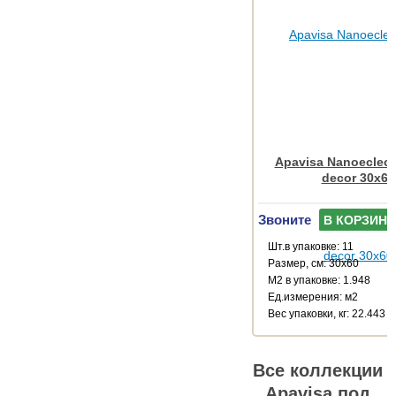
Apavisa Nanoeclect
decor 30x60
Звоните
В КОРЗИНУ
Шт.в упаковке: 11
Размер, см: 30x60
М2 в упаковке: 1.948
Ед.измерения: м2
Веc упаковки, кг: 22.443
Все коллекции
Apavisa под