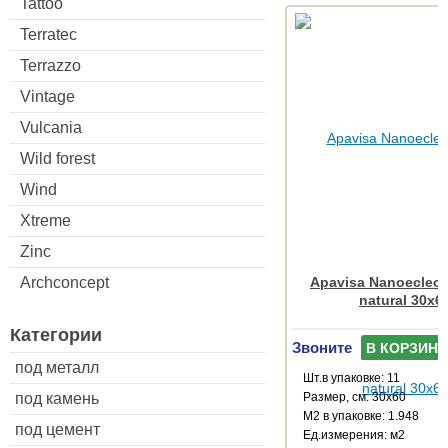
Tattoo
Terratec
Terrazzo
Vintage
Vulcania
Wild forest
Wind
Xtreme
Zinc
Archconcept
Apavisa Nanoeclect
natural 30x6
Категории
Звоните
В КОРЗИНУ
под металл
Шт.в упаковке: 11
под камень
Размер, см: 30x60
М2 в упаковке: 1.948
под цемент
Ед.измерения: м2