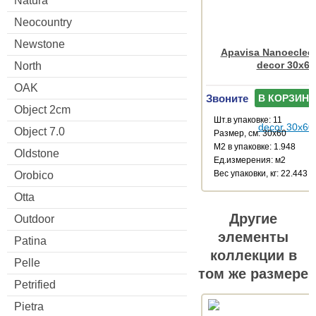
Natura
Neocountry
Newstone
Apavisa Nanoeclect
decor 30x60
North
OAK
Звоните
В КОРЗИНУ
Object 2cm
Шт.в упаковке: 11
Object 7.0
Размер, см: 30x60
М2 в упаковке: 1.948
Oldstone
Ед.измерения: м2
Веc упаковки, кг: 22.443
Orobico
Otta
Другие
Outdoor
элементы
Patina
коллекции в
Pelle
том же размере
Petrified
Pietra