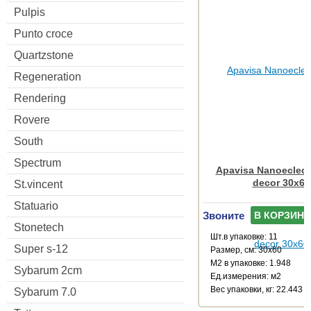
Pulpis
Punto croce
Quartzstone
Regeneration
Rendering
Rovere
South
Spectrum
Apavisa Nanoeclect
decor 30x60
St.vincent
Statuario
Звоните
В КОРЗИНУ
Stonetech
Шт.в упаковке: 11
Super s-12
Размер, см: 30x60
М2 в упаковке: 1.948
Sybarum 2cm
Ед.измерения: м2
Веc упаковки, кг: 22.443
Sybarum 7.0