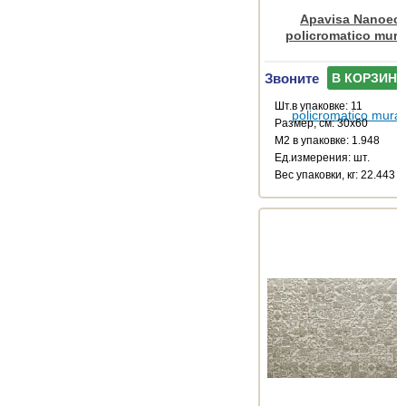
Apavisa Nanoecl
policromatico mura
Звоните
В КОРЗИНУ
Шт.в упаковке: 11
Размер, см: 30x60
М2 в упаковке: 1.948
Ед.измерения: шт.
Веc упаковки, кг: 22.443