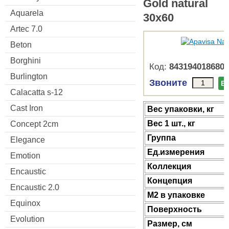
Gold natural
Aquarela
30x60
Artec 7.0
Beton
Borghini
Код:
8431940186806
Burlington
Звоните
В
Calacatta s-12
Cast Iron
Веc упаковки, кг
Вес 1 шт., кг
Concept 2cm
Группа
Elegance
Ед.измерения
Emotion
Коллекция
Encaustic
Концепция
Encaustic 2.0
М2 в упаковке
Equinox
Поверхность
Evolution
Размер, см