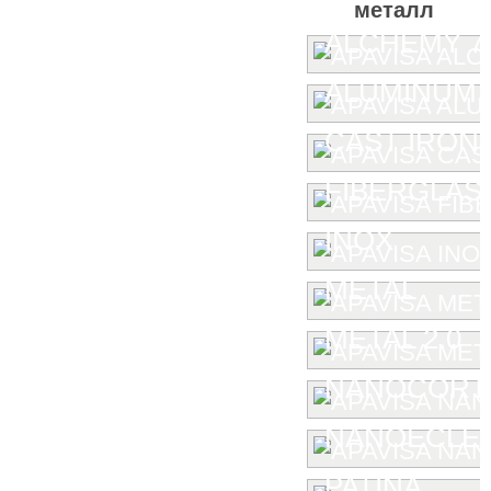
металл
ALCHEMY 7.
ALUMINUM
CAST IRON
FIBERGLAS
INOX
METAL
METAL 2.0
NANOCORT
NANOECLE
PATINA