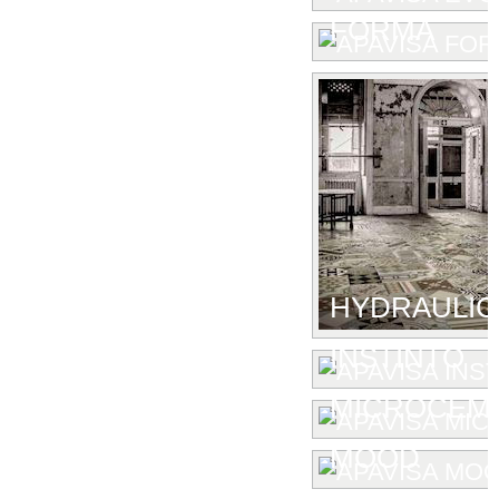
FORMA
HYDRAULIC
INSTINTO
MICROCEM
MOOD