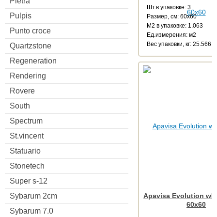
Pietra
Шт.в упаковке: 3
Pulpis
Размер, см: 60x60
М2 в упаковке: 1.063
Punto croce
Ед.измерения: м2
Веc упаковки, кг: 25.566
Quartzstone
Regeneration
Rendering
Rovere
South
Spectrum
St.vincent
Statuario
Stonetech
Super s-12
Sybarum 2cm
Apavisa Evolution whi
60x60
Sybarum 7.0