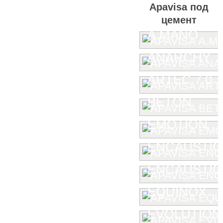
Apavisa под
цемент
A.MANO
ANARCHY
ARTEC 7.0
BETON
EMOTION
ENCAUSTIC
ENCAUSTIC 
EQUINOX
EVOLUTION