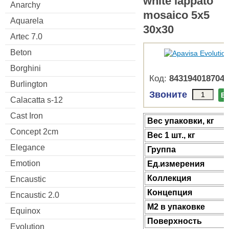
white lappato
Anarchy
mosaico 5x5
Aquarela
30x30
Artec 7.0
Beton
Borghini
Код:
8431940187049
Burlington
Звоните
В
Calacatta s-12
Cast Iron
Веc упаковки, кг
Concept 2cm
Вес 1 шт., кг
Elegance
Группа
Emotion
Ед.измерения
Коллекция
Encaustic
Концепция
Encaustic 2.0
М2 в упаковке
Equinox
Поверхность
Evolution