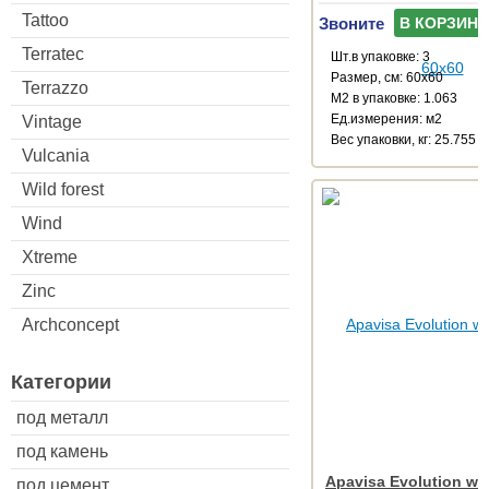
Tattoo
Звоните
В КОРЗИНУ
Terratec
Шт.в упаковке: 3
Размер, см: 60x60
Terrazzo
М2 в упаковке: 1.063
Ед.измерения: м2
Vintage
Веc упаковки, кг: 25.755
Vulcania
Wild forest
Wind
Xtreme
Zinc
Archconcept
Категории
под металл
под камень
Apavisa Evolution whi
под цемент