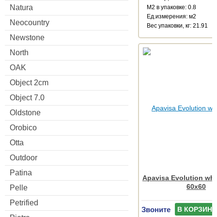
Natura
М2 в упаковке: 0.8
Ед.измерения: м2
Neocountry
Веc упаковки, кг: 21.91
Newstone
North
OAK
Object 2cm
Object 7.0
Oldstone
Orobico
Otta
Outdoor
Patina
Apavisa Evolution whi
60x60
Pelle
Petrified
Звоните
В КОРЗИНУ