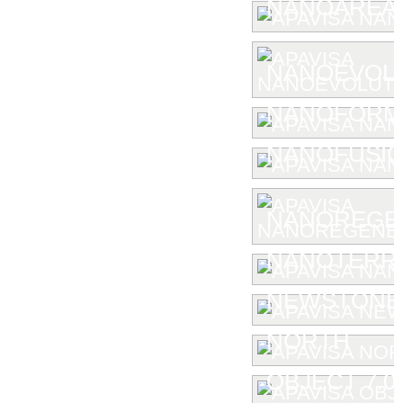
NANOAREA 
NANOEVOL
NANOFORM
NANOFUSIO
NANOREGE
NANOTERR
NEWSTONE
NORTH
OBJECT 7.0