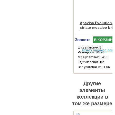
Apavisa Evolution a
striato mosaico bri
Звоните
В КОРЗИНУ
Шт.в упаковке: 5
Размер, см: 30x28
М2 в упаковке: 0.416
Ед.измерения: м2
Веc упаковки, кг: 11.06
Другие
элементы
коллекции в
том же размере