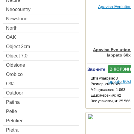
Natura
Neocountry
Newstone
North
OAK
Object 2cm
Apavisa Evolution a
lappato 60x6
Object 7.0
Oldstone
Звоните
В КОРЗИНУ
Orobico
Шт.в упаковке: 3
Otta
Размер, см: 60x60
М2 в упаковке: 1.063
Outdoor
Ед.измерения: м2
Веc упаковки, кг: 25.566
Patina
Pelle
Petrified
Pietra