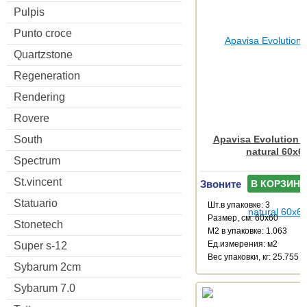
Pulpis
Punto croce
Quartzstone
Regeneration
Rendering
Rovere
South
Apavisa Evolution a
natural 60x6
Spectrum
St.vincent
Звоните
В КОРЗИНУ
Statuario
Шт.в упаковке: 3
Размер, см: 60x60
Stonetech
М2 в упаковке: 1.063
Ед.измерения: м2
Super s-12
Веc упаковки, кг: 25.755
Sybarum 2cm
Sybarum 7.0