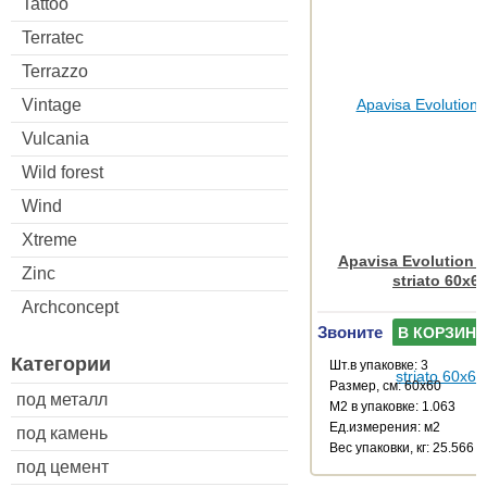
Tattoo
Terratec
Terrazzo
Vintage
Vulcania
Wild forest
Wind
Xtreme
Apavisa Evolution a
Zinc
striato 60x6
Archconcept
Звоните
В КОРЗИНУ
Категории
Шт.в упаковке: 3
Размер, см: 60x60
под металл
М2 в упаковке: 1.063
Ед.измерения: м2
под камень
Веc упаковки, кг: 25.566
под цемент