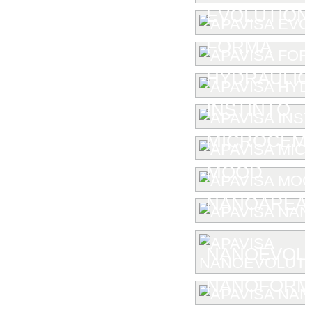
EVOLUTION
FORMA
HYDRAULIC
INSTINTO
MICROCEM
MOOD
NANOAREA 
NANOEVOL
NANOFORM