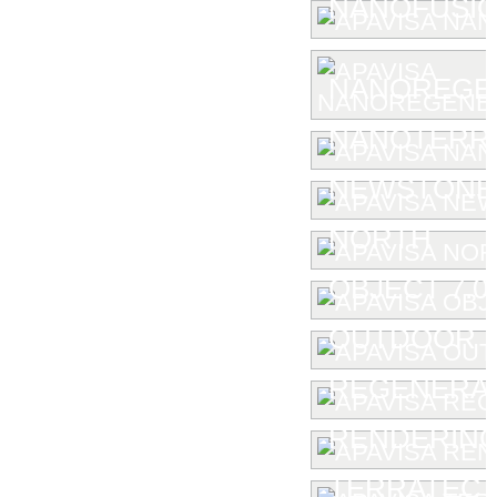
NANOFUSIO
NANOREGE
NANOTERR
NEWSTONE
NORTH
OBJECT 7.0
OUTDOOR
REGENERA
RENDERIN
TERRATEC