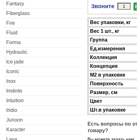
Fantasy
Звоните
В
Fiberglass
Веc упаковки, кг
Fire
Вес 1 шт., кг
Fluid
Группа
Forma
Ед.измерения
Hydraulic
Коллекция
Ice jade
Концепция
Iconic
М2 в упаковке
Inox
Поверхность
Instinto
Размер, см
Intuition
Цвет
Шт.в упаковке
Iridio
Junoon
Есть вопросы по эт
Karacter
товару?
Lava
Вы можете задать нам