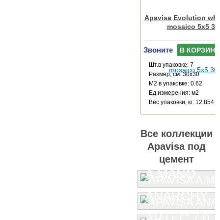
Apavisa Evolution whi
mosaico 5x5 30
Звоните
В КОРЗИНУ
Шт.в упаковке: 7
Размер, см: 30x30
М2 в упаковке: 0.62
Ед.измерения: м2
Веc упаковки, кг: 12.854
Все коллекции
Apavisa под
цемент
A.MANO
ANARCHY
ARTEC 7.0