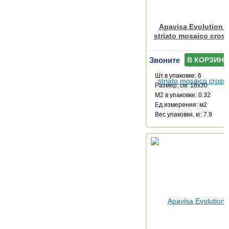
Apavisa Evolution a
striato mosaico cros
Звоните
В КОРЗИНУ
Шт.в упаковке: 6
Размер, см: 18x30
М2 в упаковке: 0.32
Ед.измерения: м2
Веc упаковки, кг: 7.9