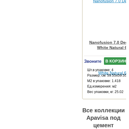
Nanofusion 7.0 Dec
White Natural 6
Звоните
В КОРЗИНУ
Шт.в упаковке: 4
Размер, см: 59.55x59.55
М2 в упаковке: 1.418
Ед.измерения: м2
Веc упаковки, кг: 25.02
Все коллекции
Apavisa под
цемент