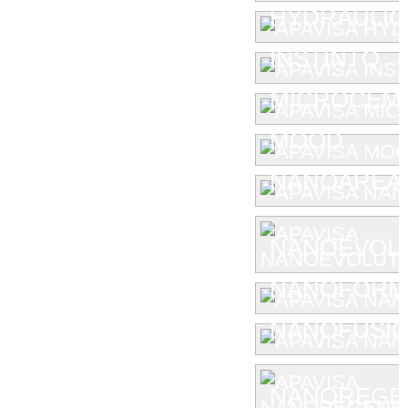
HYDRAULIC
INSTINTO
MICROCEM
MOOD
NANOAREA 
NANOEVOL
NANOFORM
NANOFUSIO
NANOREGE