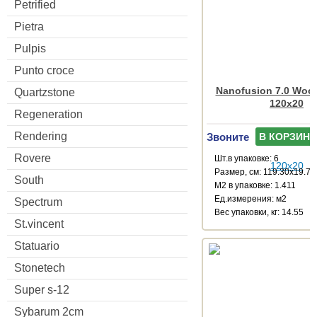
Petrified
Pietra
Pulpis
Punto croce
Nanofusion 7.0 Wood
Quartzstone
120x20
Regeneration
Rendering
Звоните
В КОРЗИНУ
Rovere
Шт.в упаковке: 6
Размер, см: 119.30x19.71
South
М2 в упаковке: 1.411
Ед.измерения: м2
Spectrum
Веc упаковки, кг: 14.55
St.vincent
Statuario
Stonetech
Super s-12
Sybarum 2cm