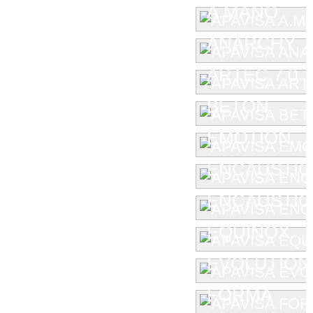
A.MANO
ANARCHY
ARTEC 7.0
BETON
EMOTION
ENCAUSTIC
ENCAUSTIC 
EQUINOX
EVOLUTION
FORMA