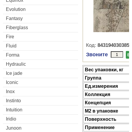
Equinox
Evolution
Fantasy
Fiberglass
Fire
Код:
8431940303852
Fluid
Звоните
Forma
В
Hydraulic
Веc упаковки, кг
Ice jade
Группа
Iconic
Ед.измерения
Inox
Коллекция
Instinto
Концепция
Intuition
М2 в упаковке
Iridio
Поверхность
Применение
Junoon