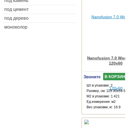
под камень
под цемент
под дерево
моноколор
Nanofusion 7.0 Wood
120x60
Звоните
В КОРЗИНУ
Шт.в упаковке: 2
Размер, см: 119.30x59.55
М2 в упаковке: 1.421
Ед.измерения: м2
Веc упаковки, кг: 16.9