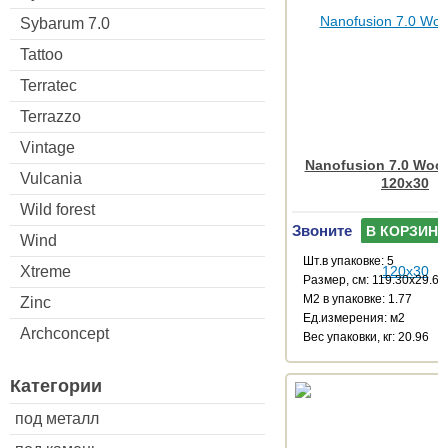
Sybarum 7.0
Tattoo
Terratec
Terrazzo
Vintage
Nanofusion 7.0 Wood
Vulcania
120x30
Wild forest
Звоните
В КОРЗИНУ
Wind
Шт.в упаковке: 5
Xtreme
Размер, см: 119.30x29.67
М2 в упаковке: 1.77
Zinc
Ед.измерения: м2
Archconcept
Веc упаковки, кг: 20.96
Категории
под металл