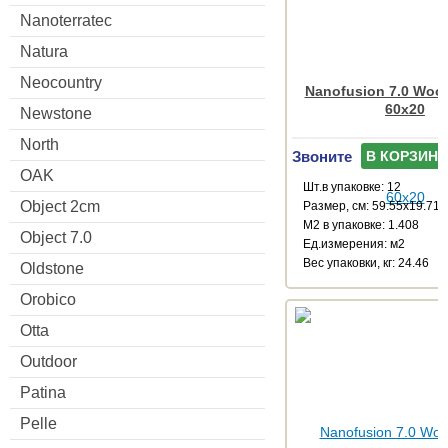
Nanoterratec
Natura
Neocountry
Nanofusion 7.0 Wood
60x20
Newstone
North
Звоните
В КОРЗИНУ
OAK
Шт.в упаковке: 12
Object 2cm
Размер, см: 59.55x19.71
М2 в упаковке: 1.408
Object 7.0
Ед.измерения: м2
Веc упаковки, кг: 24.46
Oldstone
Orobico
Otta
Outdoor
Patina
Pelle