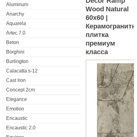
Decor Ramp
Aluminum
Wood Natural
Anarchy
60x60 |
Aquarela
Керамогранитн
Artec 7.0
плитка
премиум
Beton
класса
Borghini
Burlington
Calacatta s-12
Cast Iron
Concept 2cm
Elegance
Emotion
Encaustic
Encaustic 2.0