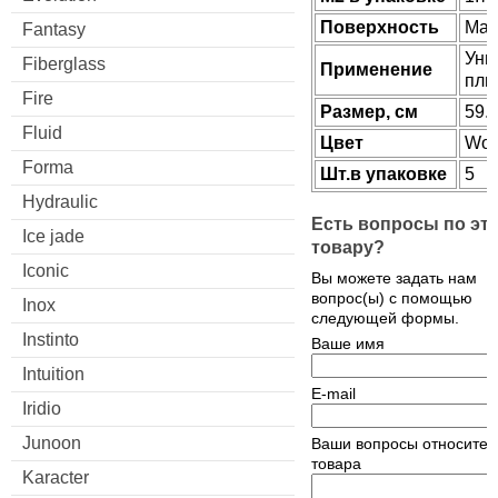
Поверхность
Мат
Fantasy
Уни
Fiberglass
Применение
пли
Fire
Размер, см
59.
Fluid
Цвет
Wo
Forma
Шт.в упаковке
5
Hydraulic
Есть вопросы по эт
Ice jade
товару?
Iconic
Вы можете задать нам
вопрос(ы) с помощью
Inox
следующей формы.
Instinto
Ваше имя
Intuition
E-mail
Iridio
Junoon
Ваши вопросы относител
товара
Karacter