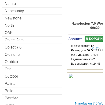
Natura
Neocountry
Newstone
Nanofusion 7.0 Wood
North
60x20
OAK
Звоните
В КОРЗИНУ
Object 2cm
Шт.в упаковке: 12
Object 7.0
Размер, см: 59.55x19.71
Oldstone
М2 в упаковке: 1.408
Ед.измерения: м2
Orobico
Веc упаковки, кг: 24.46
Otta
Outdoor
Patina
Pelle
Petrified