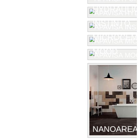
HYDRAULIC
INSTINTO
MICROCEM
MOOD
NANOAREA 