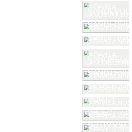
NANOEVOL
NANOFORM
NANOFUSIO
NANOREGE
NANOTERR
NEWSTONE
NORTH
OBJECT 7.0
OUTDOOR