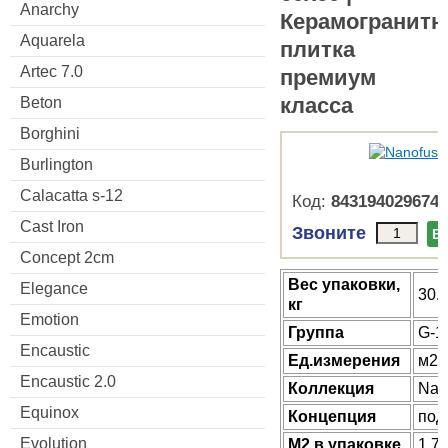
Anarchy
Керамогранитн
Aquarela
плитка
Artec 7.0
премиум
класса
Beton
Borghini
Burlington
Calacatta s-12
Код:
8431940296741
Cast Iron
Звоните
В
Concept 2cm
Веc упаковки,
Elegance
30.
кг
Emotion
Группа
G-1
Encaustic
Ед.измерения
м2
Encaustic 2.0
Коллекция
Nan
Equinox
Концепция
под
Evolution
М2 в упаковке
1.7