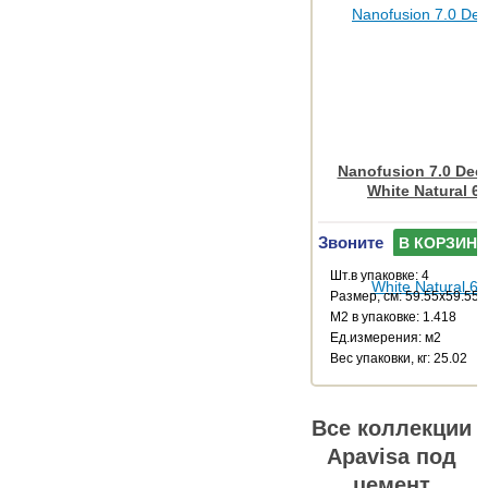
Nanofusion 7.0 Dec
White Natural 6
Звоните
В КОРЗИНУ
Шт.в упаковке: 4
Размер, см: 59.55x59.55
М2 в упаковке: 1.418
Ед.измерения: м2
Веc упаковки, кг: 25.02
Все коллекции
Apavisa под
цемент