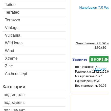
Tattoo
Terratec
Terrazzo
Vintage
Vulcania
Wild forest
Nanofusion 7.0 Wood
120x30
Wind
Xtreme
Звоните
В КОРЗИНУ
Zinc
Шт.в упаковке: 5
Размер, см: 119.30x29.67
Archconcept
М2 в упаковке: 1.77
Ед.измерения: м2
Веc упаковки, кг: 20.96
Категории
под металл
под камень
под цемент