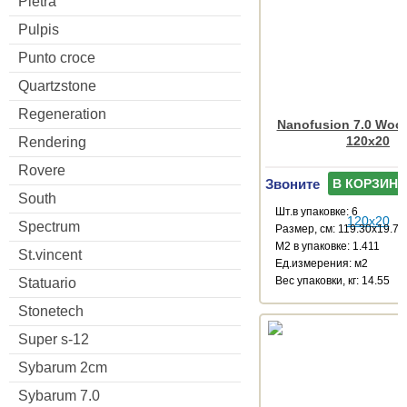
Pietra
Pulpis
Punto croce
Quartzstone
Regeneration
Nanofusion 7.0 Wood
120x20
Rendering
Rovere
Звоните
В КОРЗИНУ
South
Шт.в упаковке: 6
Spectrum
Размер, см: 119.30x19.71
М2 в упаковке: 1.411
St.vincent
Ед.измерения: м2
Веc упаковки, кг: 14.55
Statuario
Stonetech
Super s-12
Sybarum 2cm
Sybarum 7.0