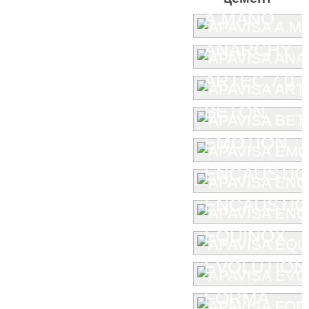
A.MANO
ANARCHY
ARTEC 7.0
BETON
EMOTION
ENCAUSTIC
ENCAUSTIC 
EQUINOX
EVOLUTION
FORMA