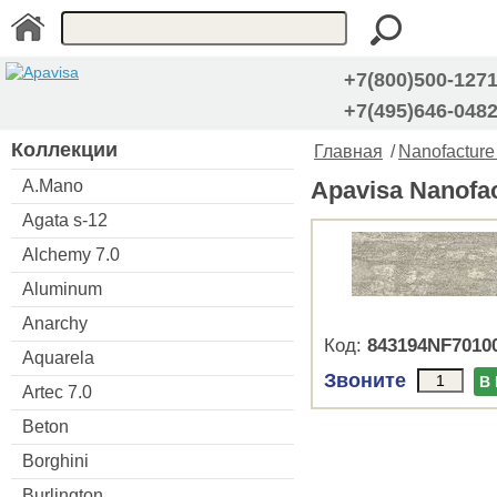
+7(800)500-127
+7(495)646-048
Коллекции
Главная
/
Nanofacture
A.Mano
Apavisa Nanofa
Agata s-12
Alchemy 7.0
Aluminum
Anarchy
Код:
843194NF7010
Aquarela
Звоните
В
Artec 7.0
Beton
Borghini
Burlington