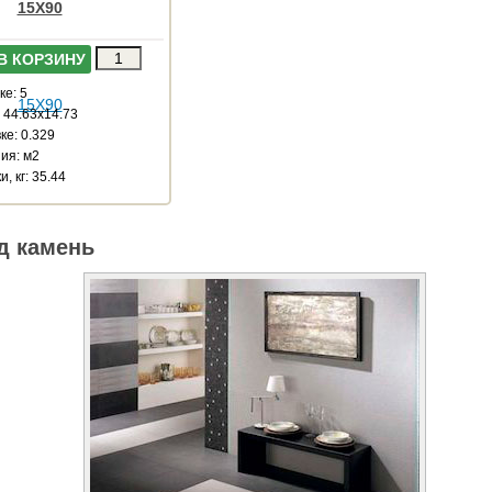
15X90
В КОРЗИНУ
ке: 5
 44.63x14.73
ке: 0.329
ия: м2
, кг: 35.44
д камень