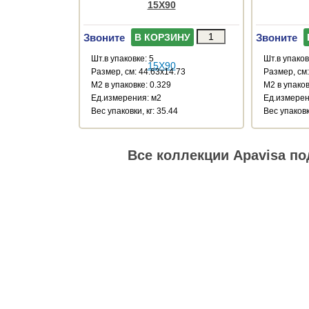
15X90
Звоните
Звоните
В КОРЗИНУ
Шт.в упаковке: 5
Шт.в упаков
Размер, см: 44.63x14.73
Размер, см:
М2 в упаковке: 0.329
М2 в упаков
Ед.измерения: м2
Ед.измерен
Веc упаковки, кг: 35.44
Веc упаковки
Все коллекции Apavisa по