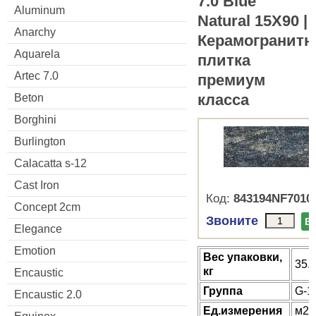
7.0 Blue
Aluminum
Natural 15X90 |
Anarchy
Керамогранитн
Aquarela
плитка
Artec 7.0
премиум
класса
Beton
Borghini
Burlington
Calacatta s-12
Cast Iron
Код:
843194NF7010
Concept 2cm
Звоните
В
Elegance
Emotion
Веc упаковки,
35.
кг
Encaustic
Группа
G-1
Encaustic 2.0
Ед.измерения
м2