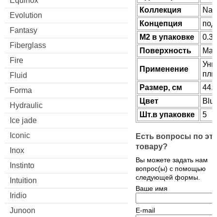
Equinox
Коллекция
Nan
Evolution
Концепция
под
Fantasy
М2 в упаковке
0.3
Fiberglass
Поверхность
Мат
Fire
Уни
Применение
пли
Fluid
Размер, см
44.
Forma
Цвет
Blu
Hydraulic
Шт.в упаковке
5
Ice jade
Iconic
Есть вопросы по эт
товару?
Inox
Вы можете задать нам
Instinto
вопрос(ы) с помощью
следующей формы.
Intuition
Ваше имя
Iridio
Junoon
E-mail