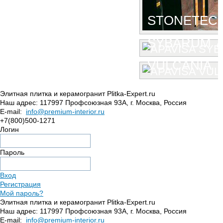
STONETEC
SYBARUM 7
VULCANIA
Элитная плитка и керамогранит Plitka-Expert.ru
Наш адрес:
117997
Профсоюзная 93А
,
г. Москва
,
Россия
E-mail:
info@premium-interior.ru
+7(800)500-1271
Логин
Пароль
Вход
Регистрация
Мой пароль?
Элитная плитка и керамогранит Plitka-Expert.ru
Наш адрес:
117997
Профсоюзная 93А
,
г. Москва
,
Россия
E-mail:
info@premium-interior.ru