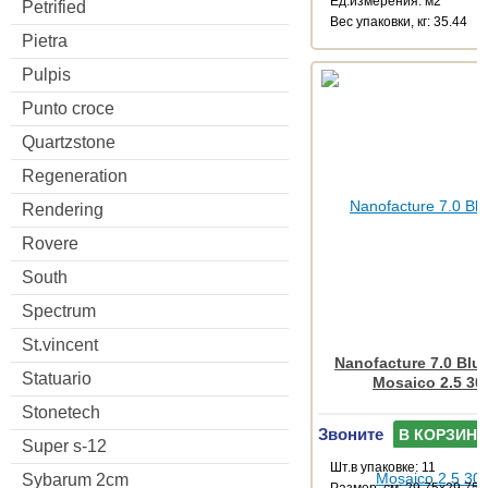
Ед.измерения: м2
Petrified
Веc упаковки, кг: 35.44
Pietra
Pulpis
Punto croce
Quartzstone
Regeneration
Rendering
Rovere
South
Spectrum
St.vincent
Nanofacture 7.0 Blue
Statuario
Mosaico 2.5 30
Stonetech
Звоните
В КОРЗИНУ
Super s-12
Шт.в упаковке: 11
Sybarum 2cm