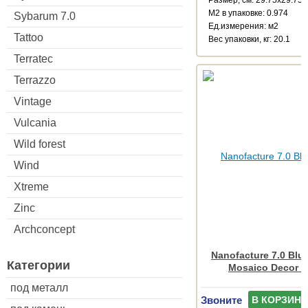
Размер, см: 29.75x29.75
М2 в упаковке: 0.974
Sybarum 7.0
Ед.измерения: м2
Tattoo
Веc упаковки, кг: 20.1
Terratec
Terrazzo
Vintage
Vulcania
Wild forest
Wind
Xtreme
Zinc
Archconcept
Nanofacture 7.0 Blue
Категории
Mosaico Decor 3
под металл
Звоните
В КОРЗИНУ