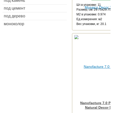
под камень
Шт.в упаковке: 11
под цемент
Размер, см: 29.75x29.75
М2 в упаковке: 0.974
под дерево
Ед.измерения: м2
моноколор
Веc упаковки, кг: 20.1
Nanofacture 7.0 Po
Natural Decor 9