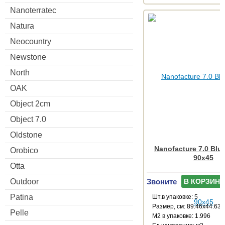
Nanoterratec
Natura
Neocountry
Newstone
North
OAK
Object 2cm
Object 7.0
Oldstone
Nanofacture 7.0 Blue
Orobico
90x45
Otta
Звоните
Outdoor
В КОРЗИНУ
Patina
Шт.в упаковке: 5
Размер, см: 89.46x44.63
Pelle
М2 в упаковке: 1.996