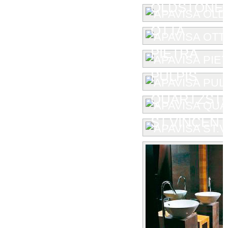
OLDSTONE
OTTA
PIETRA
PULPIS
QUARTZST
ST.VINCENT