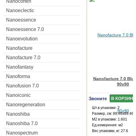
Nanocorten
Nanoeclectic
Nanoessence
Nanoessence 7.0
Nanoevolution
Nanofacture
Nanofacture 7.0
Nanofantasy
Nanoforma
Nanofacture 7.0 Blue
90x90
Nanofusion 7.0
Nanoiconic
Звоните
В КОРЗИНУ
Nanoregeneration
Шт.в упаковке: 2
Размер, см: 89.46x89.46
Nanoshiba
М2 в упаковке: 1.601
Nanoshiba 7.0
Ед.измерения: м2
Веc упаковки, кг: 27.6
Nanospectrum