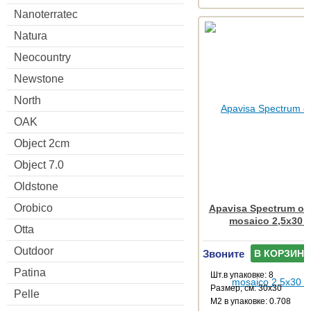
Nanoterratec
Natura
Neocountry
Newstone
North
OAK
Object 2cm
Object 7.0
Oldstone
Orobico
Apavisa Spectrum oli
mosaico 2,5x30 
Otta
Outdoor
Звоните
В КОРЗИНУ
Patina
Шт.в упаковке: 8
Размер, см: 30x30
Pelle
М2 в упаковке: 0.708