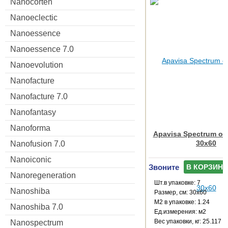
Nanocorten
Nanoeclectic
Nanoessence
Nanoessence 7.0
Nanoevolution
Nanofacture
Nanofacture 7.0
Nanofantasy
Nanoforma
Apavisa Spectrum oli
30x60
Nanofusion 7.0
Nanoiconic
Звоните
В КОРЗИНУ
Nanoregeneration
Шт.в упаковке: 7
Nanoshiba
Размер, см: 30x60
М2 в упаковке: 1.24
Nanoshiba 7.0
Ед.измерения: м2
Веc упаковки, кг: 25.117
Nanospectrum