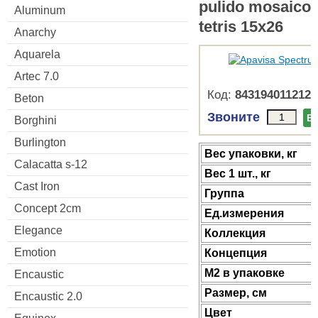
pulido mosaico
Aluminum
tetris 15x26
Anarchy
Aquarela
Artec 7.0
Код:
8431940112126
Beton
Звоните
В
Borghini
Burlington
Веc упаковки, кг
Calacatta s-12
Вес 1 шт., кг
Cast Iron
Группа
Concept 2cm
Ед.измерения
Elegance
Коллекция
Emotion
Концепция
М2 в упаковке
Encaustic
Размер, см
Encaustic 2.0
Цвет