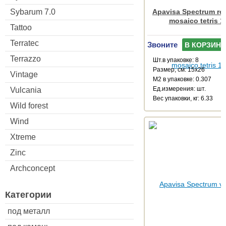
Sybarum 7.0
Apavisa Spectrum ro
mosaico tetris 1
Tattoo
Terratec
Звоните
В КОРЗИНУ
Terrazzo
Шт.в упаковке: 8
Размер, см: 15x26
Vintage
М2 в упаковке: 0.307
Ед.измерения: шт.
Vulcania
Веc упаковки, кг: 6.33
Wild forest
Wind
Xtreme
Zinc
Archconcept
Категории
под металл