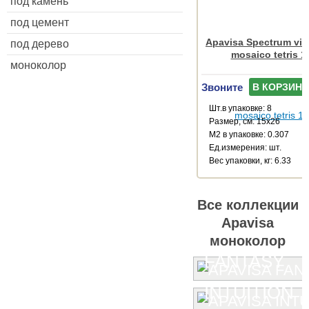
под камень
под цемент
Apavisa Spectrum vis
под дерево
mosaico tetris 1
моноколор
Звоните
В КОРЗИНУ
Шт.в упаковке: 8
Размер, см: 15x26
М2 в упаковке: 0.307
Ед.измерения: шт.
Веc упаковки, кг: 6.33
Все коллекции
Apavisa
моноколор
FANTASY
INTUITION