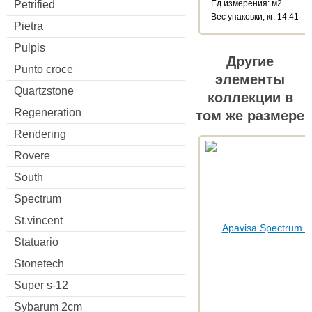
Petrified
Ед.измерения: м2
Веc упаковки, кг: 14.41
Pietra
Pulpis
Другие
Punto croce
элементы
Quartzstone
коллекции в
Regeneration
том же размере
Rendering
Rovere
South
Spectrum
St.vincent
Statuario
Stonetech
Super s-12
Sybarum 2cm