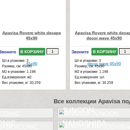
Apavisa Rovere white decape
Apavisa Rovere white deca
45x90
decor wave 45x90
Звоните
Звоните
В КОРЗИНУ
В КОРЗИНУ
Шт.в упаковке: 3
Шт.в упаковке: 3
Размер, см: 45x90
Размер, см: 45x90
М2 в упаковке: 1.198
М2 в упаковке: 1.198
Ед.измерения: м2
Ед.измерения: шт.
Веc упаковки, кг: 30.259
Веc упаковки, кг: 30.259
Все коллекции Apavisa по
JUNOON
ONIC
NANOSHIBA