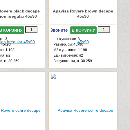
Rovere black decape
Apavisa Rovere brown decape
ion irregular 45x90
45x90
Звоните
В КОРЗИНУ
В КОРЗИНУ
ке: 3
Шт.в упаковке: 3
: 45x90
Размер, см: 45x90
ке: 1.198
М2 в упаковке: 1.198
ия: м2
Ед.измерения: м2
и, кг: 30.259
Веc упаковки, кг: 30.259