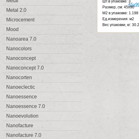
Metal
Шт.в упаковке: 3
Размер, см: 45x90
Metal 2.0
М2 в упаковке: 1.198
Ед.измерения: м2
Microcement
Веc упаковки, кг: 30.
Mood
Nanoarea 7.0
Nanocolors
Nanoconcept
Nanoconcept 7.0
Nanocorten
Nanoeclectic
Nanoessence
Nanoessence 7.0
Nanoevolution
Nanofacture
Nanofacture 7.0