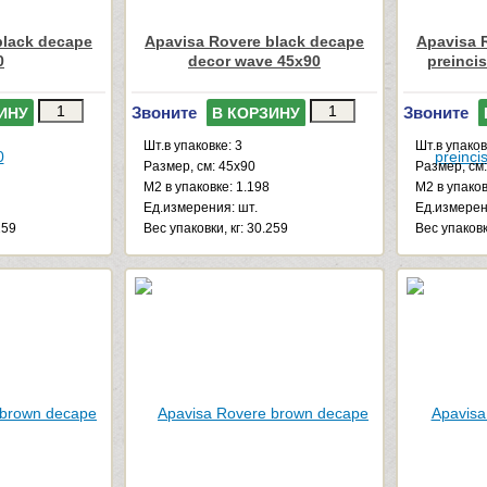
black decape
Apavisa Rovere black decape
Apavisa 
0
decor wave 45x90
preincis
Звоните
Звоните
ИНУ
В КОРЗИНУ
Шт.в упаковке: 3
Шт.в упаков
Размер, см: 45x90
Размер, см
М2 в упаковке: 1.198
М2 в упаков
Ед.измерения: шт.
Ед.измерен
259
Веc упаковки, кг: 30.259
Веc упаковк