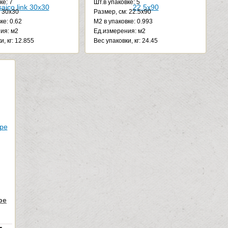
ке: 7
Шт.в упаковке: 5
: 30x30
Размер, см: 22.5x90
ке: 0.62
М2 в упаковке: 0.993
ия: м2
Ед.измерения: м2
и, кг: 12.855
Веc упаковки, кг: 24.45
pe