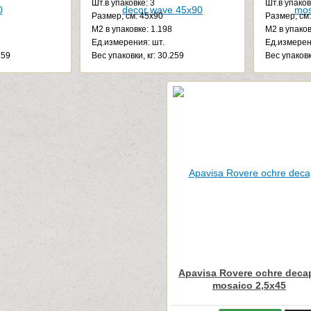
Шт.в упаковке: 3
Шт.в упаков
Размер, см: 45x90
Размер, см
М2 в упаковке: 1.198
М2 в упаков
Ед.измерения: шт.
Ед.измерен
259
Веc упаковки, кг: 30.259
Веc упаковк
Apavisa Rovere ochre deca
mosaico 2,5x45