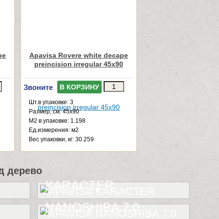
pe
Apavisa Rovere white decape
preincision irregular 45x90
Звоните
В КОРЗИНУ
Шт.в упаковке: 3
Размер, см: 45x90
М2 в упаковке: 1.198
Ед.измерения: м2
Веc упаковки, кг: 30.259
д дерево
KARACTER
NANOSHIBA 7.0