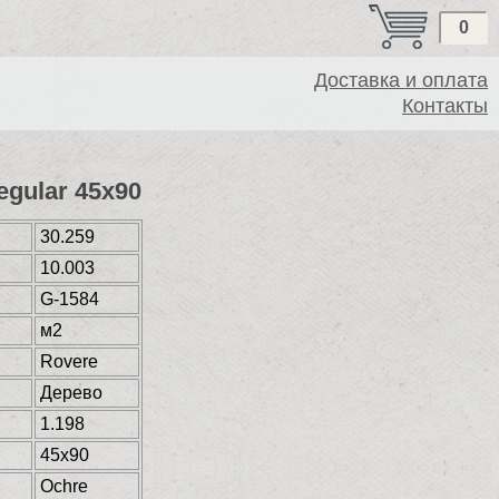
0
Доставка и оплата
Контакты
egular 45x90
30.259
10.003
G-1584
м2
Rovere
Дерево
1.198
45x90
Ochre