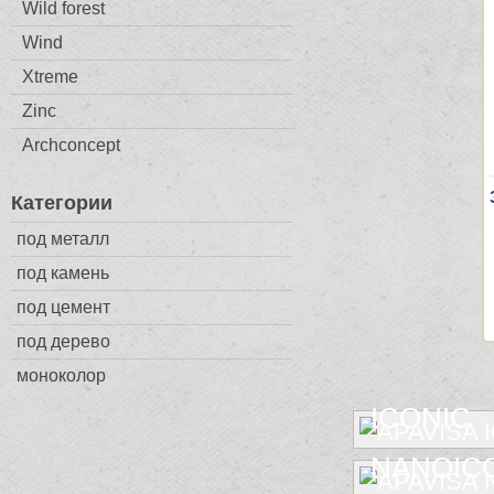
Wild forest
Wind
Xtreme
Zinc
Archconcept
Категории
под металл
под камень
под цемент
под дерево
моноколор
ICONIC
NANOIC