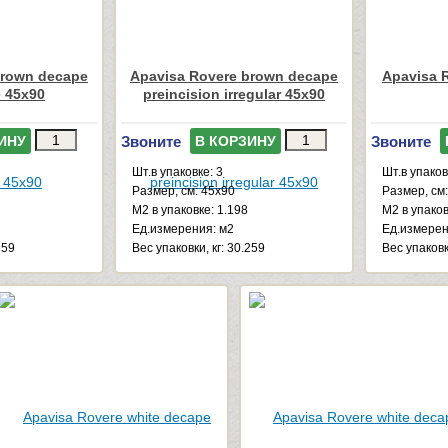
brown decape
Apavisa Rovere brown decape
Apavisa 
 45x90
preincision irregular 45x90
Звоните
Звоните
ИНУ
В КОРЗИНУ
Шт.в упаковке: 3
Шт.в упаков
Размер, см: 45x90
Размер, см
М2 в упаковке: 1.198
М2 в упаков
Ед.измерения: м2
Ед.измерен
259
Веc упаковки, кг: 30.259
Веc упаковк