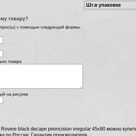
Шт.в упаковке
ому товару?
опрос(ы) с помощью следующей формы.
ьно товара
ый на рисунке
Rovere black decape preincision irregular 45x90 можно ку
ка по России. Гарантия производителя.