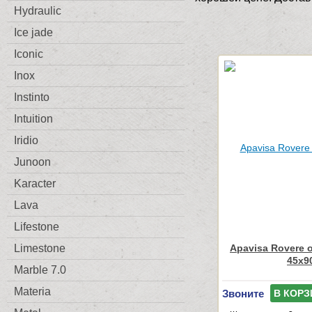
Hydraulic
Ice jade
Iconic
Inox
Instinto
Intuition
Iridio
Junoon
Karacter
Lava
Lifestone
Apavisa Rovere 
Limestone
45x9
Marble 7.0
Materia
Звоните
В КОРЗ