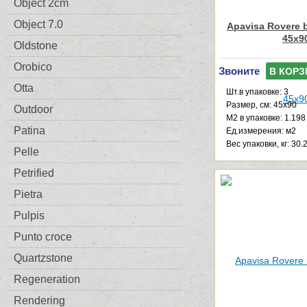
Object 2cm
Object 7.0
Apavisa Rovere 
45x9
Oldstone
Orobico
Звоните
В КОРЗ
Otta
Шт.в упаковке: 3
Размер, см: 45x90
Outdoor
М2 в упаковке: 1.198
Patina
Ед.измерения: м2
Веc упаковки, кг: 30.
Pelle
Petrified
Pietra
Pulpis
Punto croce
Quartzstone
Regeneration
Rendering