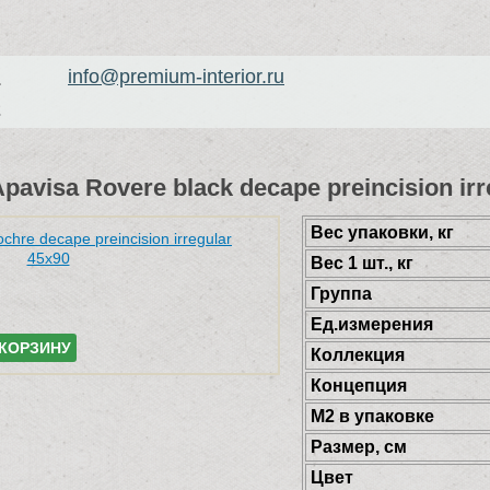
info@premium-interior.ru
1
2
avisa Rovere black decape preincision irr
Веc упаковки, кг
Вес 1 шт., кг
Группа
Ед.измерения
 КОРЗИНУ
Коллекция
Концепция
М2 в упаковке
Размер, см
Цвет