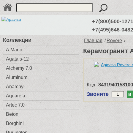
+7(800)500-127
+7(495)646-048
Коллекции
Главная
/
Rovere
/
A.Mano
Керамогранит Ap
Agata s-12
Alchemy 7.0
Aluminum
Код:
8431940158100
Anarchy
Звоните
В
Aquarela
Artec 7.0
Beton
Borghini
Burlington