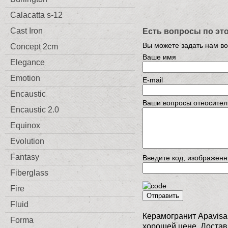
Calacatta s-12
Cast Iron
Есть вопросы по эт
Вы можете задать нам в
Concept 2cm
Ваше имя
Elegance
Emotion
E-mail
Encaustic
Ваши вопросы относител
Encaustic 2.0
Equinox
Evolution
Fantasy
Введите код, изображенн
Fiberglass
Fire
Отправить
Fluid
Керамогранит Apavisa 
Forma
хорошей цене. Достав