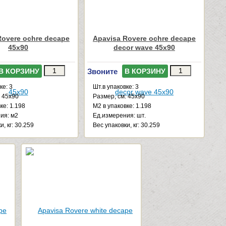
Rovere ochre decape
Apavisa Rovere ochre decape
45x90
decor wave 45x90
Звоните
В КОРЗИНУ
В КОРЗИНУ
ке: 3
Шт.в упаковке: 3
: 45x90
Размер, см: 45x90
ке: 1.198
М2 в упаковке: 1.198
ия: м2
Ед.измерения: шт.
и, кг: 30.259
Веc упаковки, кг: 30.259