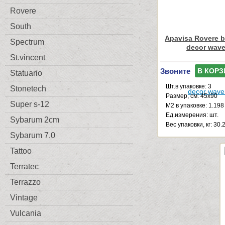
Rovere
South
Apavisa Rovere 
Spectrum
decor wave
St.vincent
Звоните
В КОРЗ
Statuario
Шт.в упаковке: 3
Stonetech
Размер, см: 45x90
Super s-12
М2 в упаковке: 1.198
Ед.измерения: шт.
Sybarum 2cm
Веc упаковки, кг: 30.
Sybarum 7.0
Tattoo
Terratec
Terrazzo
Vintage
Vulcania