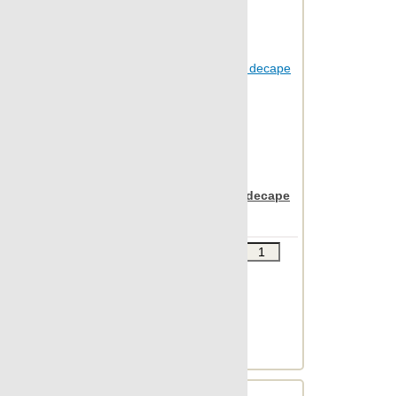
Statuario
Stonetech
Super s-12
Sybarum 2cm
Sybarum 7.0
Tattoo
Terratec
Apavisa Rovere brown decape
22.5x90
Terrazzo
Vintage
Звоните
В КОРЗИНУ
Vulcania
Шт.в упаковке: 5
Размер, см: 22.5x90
Wild forest
М2 в упаковке: 0.993
Wind
Ед.измерения: м2
Веc упаковки, кг: 24.45
Xtreme
Zinc