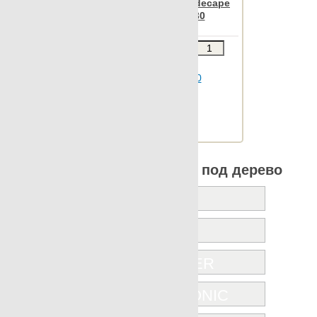
Apavisa Rovere white decape
mosaico link 30x30
Звоните
В КОРЗИНУ
Шт.в упаковке: 7
Размер, см: 30x30
М2 в упаковке: 0.62
Ед.измерения: м2
Веc упаковки, кг: 12.855
Все коллекции Apavisa под дерево
ICONIC
JUNOON
KARACTER
NANOICONIC