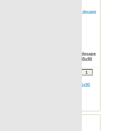
Otta
Outdoor
Patina
Pelle
Petrified
Pietra
Apavisa Rovere brown decape
Pulpis
preincision irregular 45x90
Punto croce
Звоните
В КОРЗИНУ
Quartzstone
Шт.в упаковке: 3
Regeneration
Размер, см: 45x90
М2 в упаковке: 1.198
Rendering
Ед.измерения: м2
Rovere
Веc упаковки, кг: 30.259
South
Spectrum
St.vincent