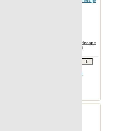
Nanoregeneration
Nanoshiba
Nanoshiba 7.0
Nanospectrum
Apavisa Rovere brown decape
Nanoterratec
decor wave 45x90
Natura
Звоните
Neocountry
В КОРЗИНУ
Newstone
Шт.в упаковке: 3
Размер, см: 45x90
North
М2 в упаковке: 1.198
Ед.измерения: шт.
OAK
Веc упаковки, кг: 30.259
Object 2cm
Object 7.0
Oldstone
Orobico