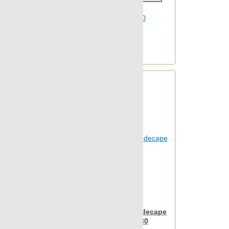
Шт.в упаковке: 7
Размер, см: 30x30
М2 в упаковке: 0.62
Ед.измерения: м2
Веc упаковки, кг: 12.855
Apavisa Rovere ochre decape
mosaico link 30x30