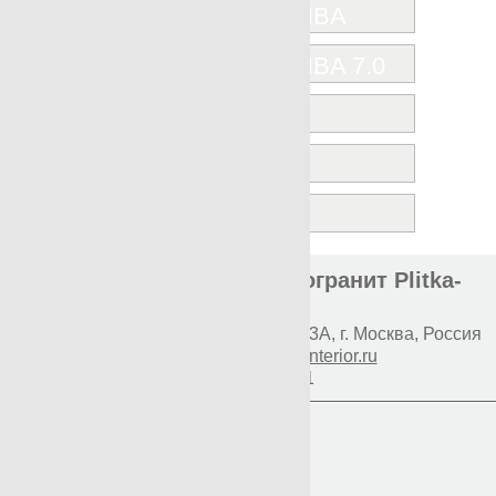
NANOSHIBA
NANOSHIBA 7.0
OAK
ROVERE
VINTAGE
Элитная плитка и керамогранит Plitka-
Expert.ru
Наш адрес:
117997
Профсоюзная 93А
,
г. Москва
,
Россия
E-mail:
info@premium-interior.ru
+7(800)500-1271
Логин
Пароль