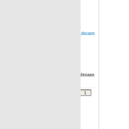
Archconcept
Apavisa Rovere brown decape
mosaico 2,5x45
Звоните
В КОРЗИНУ
Шт.в упаковке: 7
Размер, см: 2,5x45
М2 в упаковке: 0.46
Ед.измерения: м2
Веc упаковки, кг: 10.32