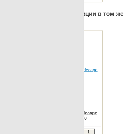
Другие элементы коллекции в том же
размере
Apavisa Rovere black decape
mosaico link 30x30
Звоните
В КОРЗИНУ