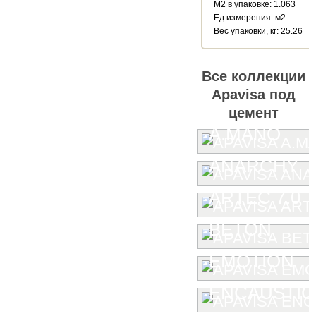
М2 в упаковке: 1.063
Ед.измерения: м2
Веc упаковки, кг: 25.26
Все коллекции
Apavisa под
цемент
A.MANO
ANARCHY
ARTEC 7.0
BETON
EMOTION
ENCAUSTIC