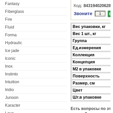
Fantasy
Код:
8431940206283
Fiberglass
Звоните
В
Fire
Веc упаковки, кг
Fluid
Вес 1 шт., кг
Forma
Группа
Hydraulic
Ед.измерения
Ice jade
Коллекция
Iconic
Концепция
Inox
М2 в упаковке
Instinto
Поверхность
Intuition
Размер, см
Iridio
Цвет
Шт.в упаковке
Junoon
Karacter
Есть вопросы по эт