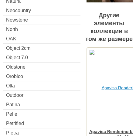
Natura
Neocountry
Другие
Newstone
элементы
North
коллекции в
том же размере
OAK
Object 2cm
Object 7.0
Oldstone
Orobico
Otta
Outdoor
Patina
Pelle
Petrified
Apavisa Rendering bla
Pietra