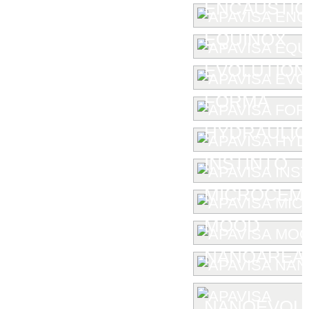
ENCAUSTIC 
EQUINOX
EVOLUTION
FORMA
HYDRAULIC
INSTINTO
MICROCEM
MOOD
NANOAREA 
NANOEVOL