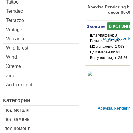
Tattoo
Apavisa Rendering bla
Terratec
decor 60x60
Terrazzo
Звоните
В КОРЗИНУ
Vintage
Шт.в упаковке: 3
Vulcania
Размер, см: 60x60
М2 в упаковке: 1.063
Wild forest
Ед.измерения: м2
Wind
Веc упаковки, кг: 25.26
Xtreme
Zinc
Archconcept
Категории
под металл
под камень
под цемент