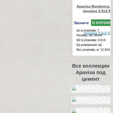
Apavisa Rendering m
mosaico 2.5x2.5 
Звоните
В КОРЗИНУ
Шт.в упаковке: 7
Размер, см: 30x30
М2 в упаковке: 0.619
Ед.измерения: м2
Веc упаковки, кг: 12.854
Все коллекции
Apavisa под
цемент
A.MANO
ANARCHY
ARTEC 7.0