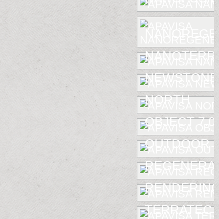
NANOREGE
NANOTERR
NEWSTONE
NORTH
OBJECT 7.0
OUTDOOR
REGENERA
RENDERIN
TERRATEC