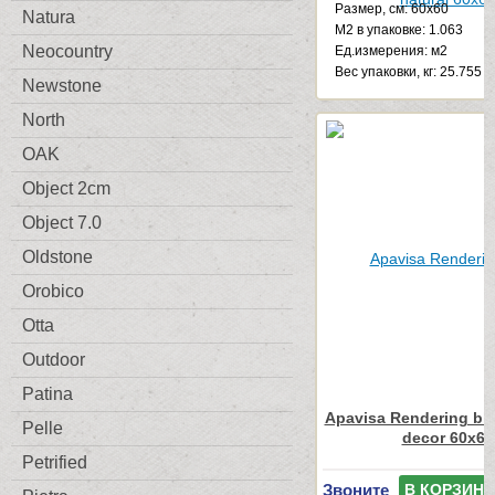
Размер, см: 60x60
Natura
М2 в упаковке: 1.063
Neocountry
Ед.измерения: м2
Веc упаковки, кг: 25.755
Newstone
North
OAK
Object 2cm
Object 7.0
Oldstone
Orobico
Otta
Outdoor
Patina
Apavisa Rendering bla
Pelle
decor 60x60
Petrified
Звоните
В КОРЗИНУ