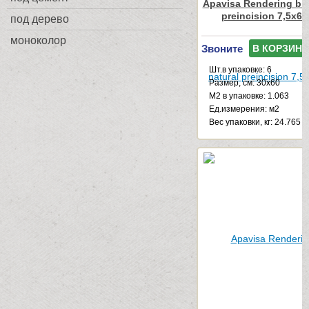
Apavisa Rendering bla
preincision 7,5x60
под дерево
моноколор
Звоните
В КОРЗИНУ
Шт.в упаковке: 6
Размер, см: 30x60
М2 в упаковке: 1.063
Ед.измерения: м2
Веc упаковки, кг: 24.765