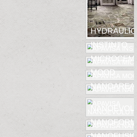
HYDRAULIC
INSTINTO
MICROCEM
MOOD
NANOAREA 
NANOEVOL
NANOFORM
NANOFUSIO