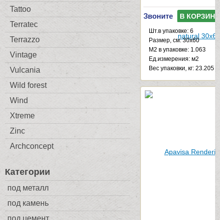
Tattoo
Звоните
В КОРЗИНУ
Terratec
Шт.в упаковке: 6
Terrazzo
Размер, см: 30x60
М2 в упаковке: 1.063
Vintage
Ед.измерения: м2
Веc упаковки, кг: 23.205
Vulcania
Wild forest
Wind
Xtreme
Zinc
Archconcept
Категории
под металл
под камень
под цемент