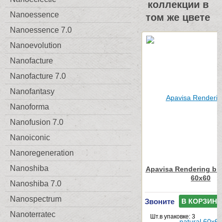
коллекции в
Nanoessence
том же цвете
Nanoessence 7.0
Nanoevolution
Nanofacture
Nanofacture 7.0
Nanofantasy
Nanoforma
Nanofusion 7.0
Nanoiconic
Nanoregeneration
Nanoshiba
Apavisa Rendering bla
60x60
Nanoshiba 7.0
Nanospectrum
Звоните
В КОРЗИНУ
Nanoterratec
Шт.в упаковке: 3