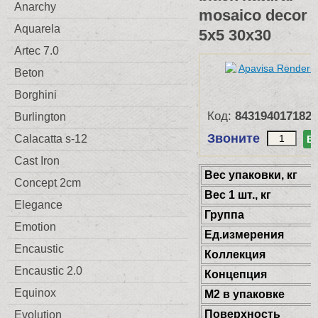
Anarchy
mosaico decor
Aquarela
5x5 30x30
Artec 7.0
Beton
Borghini
Код:
8431940171826
Burlington
Звоните
Calacatta s-12
В
Cast Iron
Веc упаковки, кг
Concept 2cm
Вес 1 шт., кг
Elegance
Группа
Emotion
Ед.измерения
Encaustic
Коллекция
Encaustic 2.0
Концепция
Equinox
М2 в упаковке
Поверхность
Evolution