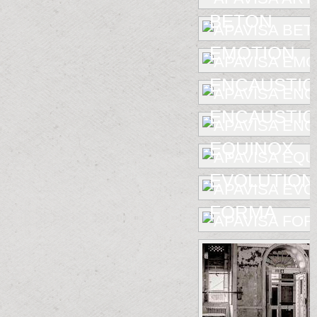
BETON
EMOTION
ENCAUSTIC
ENCAUSTIC 
EQUINOX
EVOLUTION
FORMA