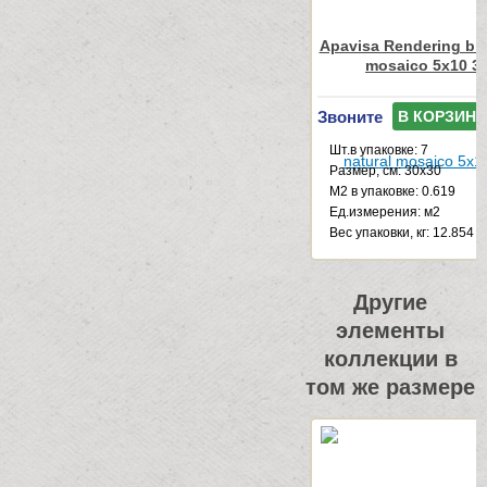
Apavisa Rendering bla
mosaico 5x10 3
Звоните
В КОРЗИНУ
Шт.в упаковке: 7
Размер, см: 30x30
М2 в упаковке: 0.619
Ед.измерения: м2
Веc упаковки, кг: 12.854
Другие
элементы
коллекции в
том же размере