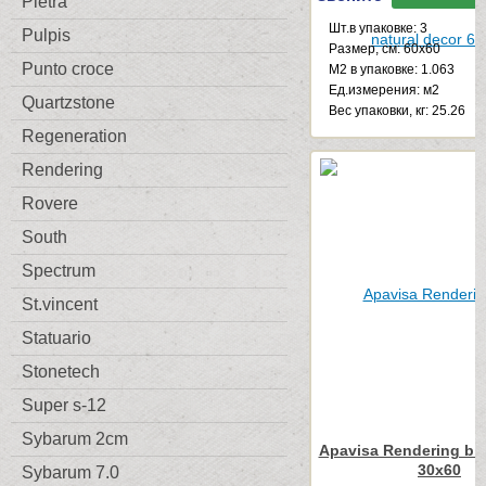
Pietra
Шт.в упаковке: 3
Pulpis
Размер, см: 60x60
Punto croce
М2 в упаковке: 1.063
Ед.измерения: м2
Quartzstone
Веc упаковки, кг: 25.26
Regeneration
Rendering
Rovere
South
Spectrum
St.vincent
Statuario
Stonetech
Super s-12
Sybarum 2cm
Apavisa Rendering bla
30x60
Sybarum 7.0