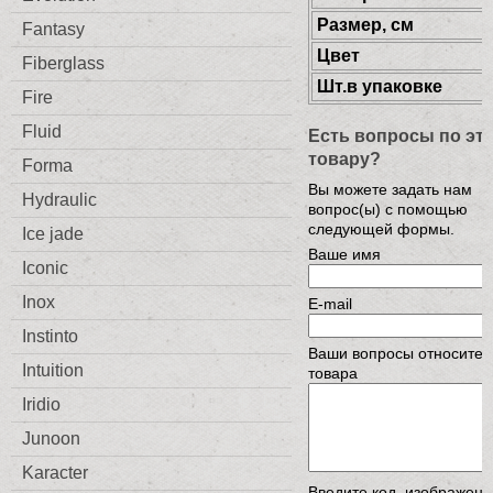
Размер, см
Fantasy
Цвет
Fiberglass
Шт.в упаковке
Fire
Fluid
Есть вопросы по эт
товару?
Forma
Вы можете задать нам
Hydraulic
вопрос(ы) с помощью
следующей формы.
Ice jade
Ваше имя
Iconic
Inox
E-mail
Instinto
Ваши вопросы относител
Intuition
товара
Iridio
Junoon
Karacter
Введите код, изображен