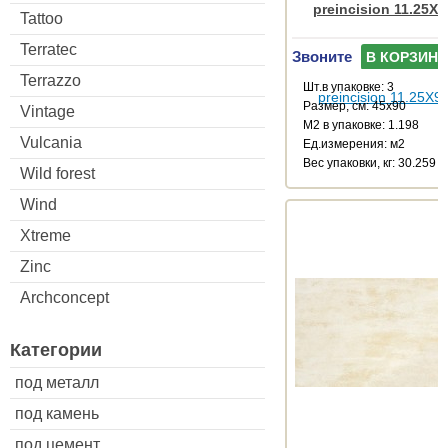
preincision 11.25X9
Tattoo
Terratec
Звоните
В КОРЗИНУ
Terrazzo
Шт.в упаковке: 3
Размер, см: 45x90
Vintage
М2 в упаковке: 1.198
Vulcania
Ед.измерения: м2
Веc упаковки, кг: 30.259
Wild forest
Wind
Xtreme
Zinc
Archconcept
Категории
под металл
под камень
под цемент