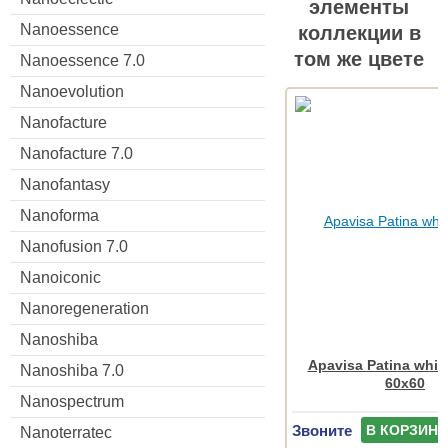
элементы
Nanoessence
коллекции в
том же цвете
Nanoessence 7.0
Nanoevolution
Nanofacture
Nanofacture 7.0
Nanofantasy
Nanoforma
Nanofusion 7.0
Nanoiconic
Nanoregeneration
Nanoshiba
Apavisa Patina white
Nanoshiba 7.0
60x60
Nanospectrum
Звоните
В КОРЗИНУ
Nanoterratec