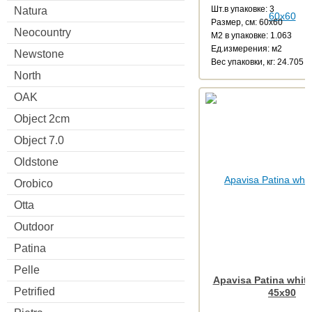
Шт.в упаковке: 3
Natura
Размер, см: 60x60
Neocountry
М2 в упаковке: 1.063
Ед.измерения: м2
Newstone
Веc упаковки, кг: 24.705
North
OAK
Object 2cm
Object 7.0
Oldstone
Orobico
Otta
Outdoor
Patina
Pelle
Apavisa Patina white
Petrified
45x90