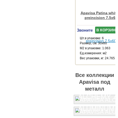
Apavisa Patina white
preincision 7.5x60
Звоните
В КОРЗИНУ
Шт.в упаковке: 6
Размер, см: 30x60
М2 в упаковке: 1.063
Ед.измерения: м2
Веc упаковки, кг: 24.765
Все коллекции
Apavisa под
металл
ALCHEMY 7.
ALUMINUM