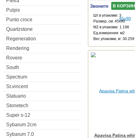
Pietra
Звоните
В КОРЗИНУ
Pulpis
Шт.в упаковке: 3
Punto croce
Размер, см: 45x90
М2 в упаковке: 1.198
Quartzstone
Ед.измерения: м2
Regeneration
Веc упаковки, кг: 30.259
Rendering
Rovere
South
Spectrum
St.vincent
Statuario
Stonetech
Super s-12
Sybarum 2cm
Sybarum 7.0
Apavisa Patina white