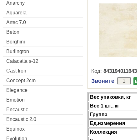
Anarchy
Aquarela
Artec 7.0
Beton
Borghini
Burlington
Calacatta s-12
Cast Iron
Код:
8431940116438
Concept 2cm
Звоните
В
Elegance
Веc упаковки, кг
Emotion
Вес 1 шт., кг
Encaustic
Группа
Encaustic 2.0
Ед.измерения
Equinox
Коллекция
Evolution