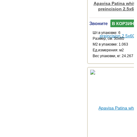
Apavisa Patina white
preincision 2.5x60
Звоните
В КОРЗИНУ
Шт.в упаковке: 6
Размер, см: 30x60
М2 в упаковке: 1.063
Ед.измерения: м2
Веc упаковки, кг: 24.267